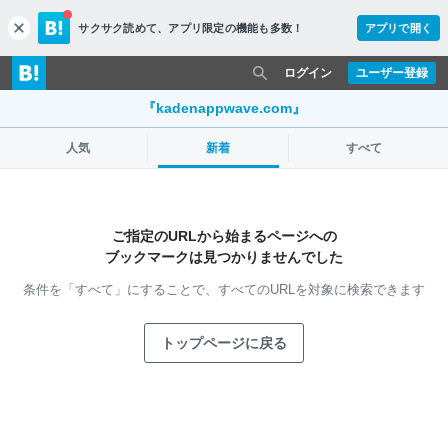
サクサク読めて、
アプリ限定の機能も多数！
アプリで開く
c
l
o
ログイン
ユーザー登録
s
e
『kadenappwave.com』
人気
新着
すべて
ご指定のURLから始まるページへの
ブックマークは見つかりませんでした
条件を「すべて」にすることで、
すべてのURLを対象に検索できます
トップページに戻る