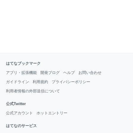
文字を追加し、コードブロックは表現を変えて、章項
節ごとに番号で分けて、順序を捉えやすくした。しか
し、手順書としては何かが足りない…図解だ！ ITエン
ジニアが好みがちなMarkd
はてなブックマーク
アプリ・拡張機能
開発ブログ
ヘルプ
お問い合わせ
ガイドライン
利用規約
プライバシーポリシー
利用者情報の外部送信について
公式Twitter
公式アカウント
ホットエントリー
はてなのサービス