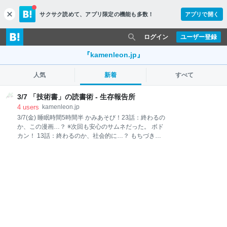
サクサク読めて、
アプリ限定の機能も多数！
アプリで開く
c
l
o
ログイン
ユーザー登録
s
e
『kamenleon.jp』
人気
新着
すべて
3/7 「技術書」の読書術 - 生存報告所
4
users
kamenleon.jp
3/7(金) 睡眠時間5時間半 かみあそび！23話：終わるの
か、この漫画…？ ※次回も安心のサムネだった。 ボド
カン！ 13話：終わるのか、社会的に…？ もちづきさ
ん11話：何を喰ったら、水の代わりにニンニクチュー
ブで餃子作ろうと思うんだよ。まだ人間社会で擬態出
来ていることが謎だよ！ ドカ食いダイスキ！ もちづき
さん・第11話 | ヤングアニマルWeb やったこと 仕事
「技術書」の読書術 ごはん やったこと 仕事 今日は、
ひたすら依頼された仕事の調査と、ナレッジの作成。
出来る限り読みやすく書いたつもりなのだが、黒背景
に白い文字がひたすら続き、活字中毒でもない限り読
みたくはない手順書が出来た。 見出しレベルごとに絵