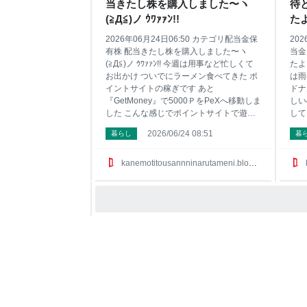
当きたし株を購入しました〜ヽ
待
ム』で 6位はやっぱり『ポイントタウン』
7位は貯めたポイントに利息がついてお得
(≧Д≦)ノ ｳﾜｧｧﾝ!!
たよ
な『げん玉』かな〜 他にもまだまだ稼げ
ぁ
2026年06月24日06:50 カテゴリ配当金保
20
るサイトはサイド
有株 配当きたし株を購入しました〜ヽ
当金
(≧Д≦)ノ ｳﾜｧｧﾝ!! 今週は用事など忙しくて
たよ
お出かけ ついでにラーメン食べてきた ポ
は雨
イントサイトの稼ぎです あと
ドナ
『GetMoney』で5000ＰをPeXへ移動しま
しい
した こんな感じでポイントサイトで遊ん
して
で小遣いを稼いでみたい そんな方はサイ
『マ
2026/06/24 08:51
暮らし
暮
ドバーにお勧めサイト載せてるので興味
と交
ある方は見てみてね ちなみに今回は特別
トに
に僕が稼いでる順番にポイントサイトを
ンケ
kanemotitousannninarutameni.blog.jp
紹介しますね 1位は有名な『ハピタス』 2
てお
位には急浮上の『ちょびリッチ』が凄い
で貯
んです 3位は『ＥＣナビ』で 4位は一日３
バー
分程度しかしてません『モッピー！』 5位
イム
に急浮上の『ポイントインカム』で 6位は
すが
やっぱり『ポイントタウン』 7位は貯めた
ー』
ポイントに利息がついてお得な『げん
『i
玉』かな〜 他にもまだまだ稼げるサイト
けど
はサイドバーにあるんだけど あくまで僕
アン
の実践し
『ip