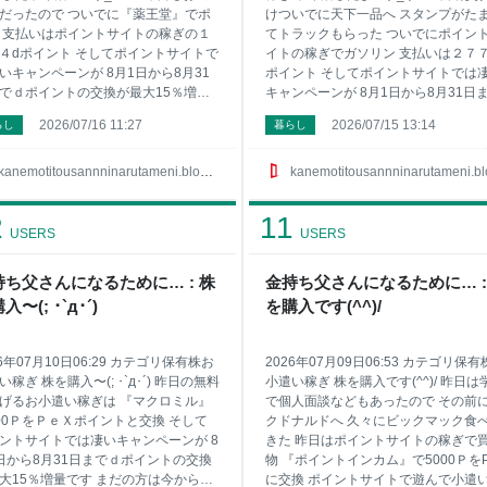
だったので ついでに『薬王堂』でポ
けついでに天下一品へ スタンプがた
 支払いはポイントサイトの稼ぎの１
てトラックもらった ついでにポイン
４dポイント そしてポイントサイトで
イトの稼ぎでガソリン 支払いは２７７
いキャンペーンが 8月1日から8月31
ポイント そしてポイントサイトでは
でｄポイントの交換が最大15％増量
キャンペーンが 8月1日から8月31日
 まだの方は今からでも間に合うので
ｄポイントの交換が最大15％増量です
2026/07/16 11:27
2026/07/15 13:14
らし
暮らし
ントサイトとか登録しとくといい
だの方は今からでも間に合うのでポイ
 ポイントサイトで小遣いを稼ぎたい
トサイトとか登録しとくといいよ〜 
サイドバーにお勧めサイト載せてる
ントサイトで小遣いを稼ぎたい方はサ
kanemotitousannninarutameni.blog.jp
kanemotitousannninarutameni.blog.j
興味ある方は見てみてね 1位はやっぱ
ドバーにお勧めサイト載せてるので興
ポイントタウン』 2位は有名な『ハピ
ある方は見てみてね 1位はやっぱり『
2
11
』 3位には急浮上の『ちょびリッチ』
ントタウン』 2位は有名な『ハピタス』
USERS
USERS
いんです 4位は一日３分程度しかして
位には急浮上の『ちょびリッチ』が凄
ん『モッピー！』 5位に急浮上の『ポ
んです 4位は一日３分程度しかしてま
持ち父さんになるために… : 株
金持ち父さんになるために… :
トインカム』で 6位は貯めたポイント
『モッピー！』 5位に急浮上の『ポイ
入〜(; ･`д･´)
を購入です(^^)/
息がついてお得な『げん玉』かな〜 7
インカム』で 6位は貯めたポイントに
『ＥＣナビ』で 他にもまだまだ稼げ
がついてお得な『げん玉』かな〜 7位
イトはサイドバーにあるんだけど こ
『ＥＣナビ』で 他にもまだまだ稼げ
26年07月10日06:29 カテゴリ保有株お
2026年07月09日06:53 カテゴリ保
イトは
い稼ぎ 株を購入〜(; ･`д･´) 昨日の無料
小遣い稼ぎ 株を購入です(^^)/ 昨日は
げるお小遣い稼ぎは 『マクロミル』
で個人面談などもあったので その前
00ＰをＰｅＸポイントと交換 そして
クドナルドへ 久々にビックマック食
ントサイトでは凄いキャンペーンが 8
きた 昨日はポイントサイトの稼ぎで
日から8月31日までｄポイントの交換
物 『ポイントインカム』で5000ＰをP
大15％増量です まだの方は今からで
に交換 ポイントサイトで遊んで小遣