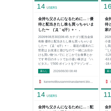
順番にポイントサイトを紹介しますね 1位
円 
14
1
は有名な『ハピタス』 2位には急浮上の
20
USERS
『ちょびリッチ』が凄いんです 3位は『Ｅ
株 1
Ｃナビ』で 4位は一日３分程度しかしてま
カルラ
金持ち父さんになるために… : 優
金
せん『モッピー！』 5位に急浮上の『ポイ
待と配当きたし株も買っちゃいま
待
ントインカム』で 6位はやっぱり『ポイン
トタウン』 7位は貯めたポイントに利息が
した〜ゞ(´Д｀q汗）+・．
家の
ついてお得な『げん玉』かな〜 他にもま
￣|_
2026年06月30日06:45 カテゴリ配当金保
20
だまだ稼
有株 優待と配当きたし株も買っちゃいま
小遣
した〜ゞ(´Д｀q汗）+・． 最近の週末の二
し我
世君は お友達と遊びなので 一緒にお出か
￣|_
けも買い物ついでに どこかでお食事とか
-3,
です 昨日のネットでお小遣い稼ぎは 『ハ
-63
ピタス』で500 ポイントをアマゾンギフ
-1
トに交換 こんな感じでポイントサイトで
メダ
2026/06/30 08:48
暮らし
暮
遊んで小遣いを稼いでみたい そんな方は
ナス
サイドバーにお勧めサイト載せてるので
の特
興味ある方は見てみてね ちなみに今回は
に平
kanemotitousannninarutameni.blog.jp
特別に僕が稼いでる順番にポイントサイ
ルデ
トを紹介しますね 1位は有名な『ハピタ
Ｘ 1
14
1
ス』 2位には急浮上の『ちょびリッチ』が
17
USERS
凄いんです 3位は『ＥＣナビ』で 4位は一
10
日３分程度しかしてません『モッピ
式 1
金持ち父さんになるために… : 配
金
ー！』 5位に急浮上の『ポイントインカ