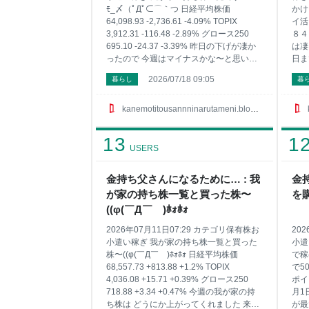
ﾓ_〆（ﾟДﾟ⊂⌒｀つ 日経平均株価
かけ
64,098.93 -2,736.61 -4.09% TOPIX
イ活
3,912.31 -116.48 -2.89% グロース250
８４
695.10 -24.37 -3.39% 昨日の下げが凄か
は凄
ったので 今週はマイナスかな〜と思いま
日ま
したが どうにか増えてはくれました〜 さ
です
2026/07/18 09:05
暮らし
暮
て僕の特定口座の持ち株のコード銘柄名
ポイ
株数に平均取得単価です 1417 ミライト・
よ〜
ホールディングス 100株 662円 1605 ＩＮ
方は
kanemotitousannninarutameni.blog.jp
ＰＥＸ 100株 1951円 1928 積水ハウス
ので
200株 1799円 2503 キリンホールディン
り『
13
1
グス 100株 2004円 25935 伊藤園第一種
タス
USERS
優先株式 100株 1808円 2768 双日 200株
が凄
1788円 2789 カルラ 100株 494円 2914
ませ
金持ち父さんになるために… : 我
金
イン
が家の持ち株一覧と買った株〜
を購
に利
位は
((φ(￣Д￣ )ﾎｫﾎｫ
るサ
2026年07月11日07:29 カテゴリ保有株お
20
の7
小遣い稼ぎ 我が家の持ち株一覧と買った
小遣
株〜((φ(￣Д￣ )ﾎｫﾎｫ 日経平均株価
で稼
68,557.73 +813.88 +1.2% TOPIX
で5
4,036.08 +15.71 +0.39% グロース250
ポイ
718.88 +3.34 +0.47% 今週の我が家の持
月1
ち株は どうにか上がってくれました 来週
が最