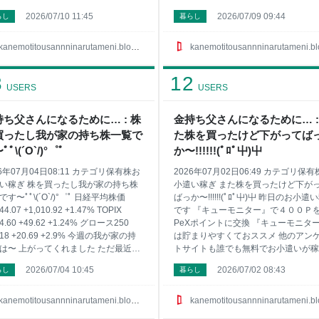
に合うのでポイントサイトとか登録
稼いでみたい そんな方はサイドバー
2026/07/10 11:45
2026/07/09 09:44
らし
暮らし
くといいよ〜 ポイントサイトで小遣
勧めサイト載せてるので興味ある方は
稼ぎたい方はサイドバーにお勧めサ
てみてね ちなみに今回は特別に僕が
載せてるので興味ある方は見てみて
でる順番にポイントサイトを紹介しま
kanemotitousannninarutameni.blog.jp
kanemotitousannninarutameni.blog.j
1位はやっぱり『ポイントタウン』 2位
ね 1位は有名な『ハピタス』 2位には
名な『ハピタス』 3位には急浮上の
上の『ちょびリッチ』が凄いんです 3
3
12
ょびリッチ』が凄いんです 4位は一日
『ＥＣナビ』で 4位は一日３分程度し
USERS
USERS
程度しかしてません『モッピー！』 5
てません『モッピー！』 5位に急浮上
急浮上の『ポイントインカム』で 6位
『ポイントインカム』で 6位はやっぱ
持ち父さんになるために… : 株
金持ち父さんになるために… :
めたポイントに利息がついてお得な
『ポイントタウン』 7位は貯めたポイ
買ったし我が家の持ち株一覧で
た株を買ったけど下がってば
ん玉』かな〜 7位は『ＥＣナビ』で
に利息がついてお得な『げん玉』かな
もまだまだ稼げるサイトはサイドバ
他にもまだまだ稼げるサイトはサイド
ﾟ\(´O`/)°゜ﾟ
か〜!!!!!!(ﾟﾛﾟ屮)屮
あるんだけど この7つのサイトだけで
ーにあるんだけど あくまで僕の実践
26年07月04日08:11 カテゴリ保有株お
2026年07月02日06:49 カテゴリ保
感じでは年
い稼ぎ 株を買ったし我が家の持ち株
小遣い稼ぎ また株を買ったけど下が
です〜ﾟﾟ\(´O`/)°゜ﾟ 日経平均株価
ばっか〜!!!!!!(ﾟﾛﾟ屮)屮 昨日のお小遣
44.07 +1,010.92 +1.47% TOPIX
です 『キューモニター』で４００Ｐ
64.60 +49.62 +1.24% グロース250
PeXポイントに交換 『キューモニタ
.18 +20.69 +2.9% 今週の我が家の持
は貯まりやすくておススメ 他のアン
は〜 上がってくれました ただ最近は
トサイトも誰でも無料でお小遣いが稼
とヨコヨコ〜って感じ さて僕の特定
るよ 『マクロミル』は簡単なアンケ
2026/07/04 10:45
2026/07/02 08:43
らし
暮らし
の持ち株のコード銘柄名 株数に平均
に答えるだけでお小遣いが貯まるよ
単価です 1417 ミライト・ホールディ
『infoQ』も1Ｐ1円で貯まりやすいア
 100株 662円 1605 ＩＮＰＥＸ 100
ートサイト 『サイバーパネル』もコ
kanemotitousannninarutameni.blog.jp
kanemotitousannninarutameni.blog.j
951円 1928 積水ハウス 200株 1799
ツ貯まるし 『プライム・オピニオン