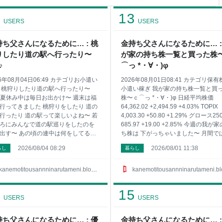
1
13
USERS
USERS
持ち父さんになるために… : 桃
金持ち父さんになるために… :
りしたり道の駅へ行ったり〜
が家の持ち株一覧と買った株
♪
⌒っ *・∀・)φ
26年08月04日06:49 カテゴリお小遣い
2026年08月01日08:41 カテゴリ保
 桃狩りしたり道の駅へ行ったり〜
小遣い稼ぎ 我が家の持ち株一覧と買
^♪ 夏休み中は毎日お出かけ〜 週末は福
株〜ｃ⌒っ *・∀・)φ 日経平均株価
行ってきました 桃狩りをしたり 道の
64,362.02 +2,494.59 +4.03% TOPIX
行ったり 道の駅って楽しいよね〜 若
4,003.30 +50.80 +1.29% グロース25
ろにみんなで道の駅巡りをしたのを
685.97 +19.00 +2.85% 今週の我が
出す〜 あの頃の連中は何をしてるん
ち株は 下がっちゃいました〜 月間で
うか… 夏休み中に道の駅へ色々いき
えたし…まぁいいか さて僕の特定口
2026/08/04 08:29
2026/08/01 11:38
らし
暮らし
な〜 そしてポイントサイトの稼ぎで
持ち株のコード銘柄名 株数に平均取
リン 支払いは２４５６dポイントで満
価です 1417 ミライト・ホールディ
にした〜 ポイントサイトで小遣いを
100株 662円 1605 ＩＮＰＥＸ 100株
kanemotitousannninarutameni.blog.jp
kanemotitousannninarutameni.blog.j
たい方はサイドバーにお勧めサイト
1951円 1928 積水ハウス 200株 179
てるので興味ある方は見てみてね 1位
2503 キリンホールディングス 100株
1
15
っぱり『ポイントタウン』 2位は有名
2004円 25935 伊藤園第一種優先株式 
USERS
USERS
ハピタス』 3位には急浮上の『ちょび
株 1808円 2768 双日 200株 1788円 2
チ』が凄いんです 4位は一日３分程度
カルラ 100株 494円 2914 日本たば
持ち父さんになるために… : 優
金持ち父さんになるために… :