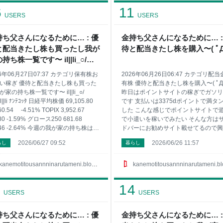
2503 キリンホールディングス 100株
登録したばかりですが貯まりやすいで
6
11
04円 25935 伊藤園第一種優先株式 100
あと『ipsosisay』ってのがバナーが
USERS
USERS
808円 2768 双日 200株 1788円 2789
んだけど 凄く還元率がいいのか貯ま
 100株 494円 2914 日本
すいアンケートサイトです まだの方
持ち父さんになるために… : 優
金持ち父さんになるために… :
『ipsosisay』ここをクリックして見
と配当きたし株も買ったし我が
待と配当きたし株を購入〜( ﾟД
て〜 『アイリサーチ』もそこそこ貯
てくれます 最近はどこもアンケート
持ち株一覧です〜 il||li_○/
価が高いのか貯まりやすくて助かりま
il||li ﾅﾝﾃｺｯﾀ
26年06月27日07:37 カテゴリ保有株お
2026年06月26日06:47 カテゴリ配
い稼ぎ 優待と配当きたし株も買った
有株 優待と配当きたし株を購入〜( ﾟД
が家の持ち株一覧です〜 il||li_○/
昨日はポイントサイトの稼ぎでガソリ
il||li ﾅﾝﾃｺｯﾀ 日経平均株価 69,105.80
です 支払いは3375dポイントで満タ
260.54 -4.51% TOPIX 3,952.67
した こんな感じでポイントサイトで
.80 -1.59% グロース250 681.68
で小遣いを稼いでみたい そんな方は
8.46 -2.64% 今週の我が家の持ち株はダ
ドバーにお勧めサイト載せてるので興
メでした そして月間ではちょいマイ
ある方は見てみてね ちなみに今回は
2026/06/27 09:52
2026/06/26 11:57
らし
暮らし
 来週もちょびちょび買うぞ〜 さて僕
に僕が稼いでる順番にポイントサイト
定口座の持ち株のコード銘柄名 株数
紹介しますね 1位は有名な『ハピタス』
均取得単価です 1417 ミライト・ホー
位には急浮上の『ちょびリッチ』が凄
kanemotitousannninarutameni.blog.jp
kanemotitousannninarutameni.blog.j
ィングス 100株 662円 1605 ＩＮＰＥ
んです 3位は『ＥＣナビ』で 4位は一
00株 1951円 1928 積水ハウス 200株
分程度しかしてません『モッピー！』 
1
14
99円 2503 キリンホールディングス
に急浮上の『ポイントインカム』で 6
USERS
USERS
0株 2004円 25935 伊藤園第一種優先株
やっぱり『ポイントタウン』 7位は貯
00株 1808円 2768 双日 200株 1
ポイントに利息がついてお得な『げん
持ち父さんになるために… : 優
金持ち父さんになるために… :
玉』かな〜 他にもまだまだ稼げるサ