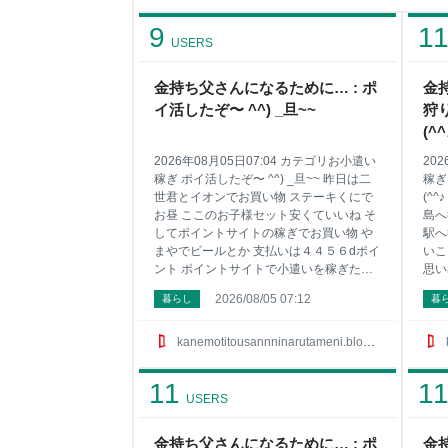
9
1
USERS
金持ち父さんになるために… : ポ
金
イ活したぞ〜 ^^) _旦~~
狩
(^^
2026年08月05日07:04 カテゴリお小遣い
20
稼ぎ ポイ活したぞ〜 ^^) _旦~~ 昨日は二
稼ぎ
世君とイオンでお買い物 ステーキくにで
(^
お昼 ここのお子様セット安くていいね そ
島へ
してポイントサイトの稼ぎでお買い物 や
駅へ
まやでビールとか 支払いは４４５６dポイ
いこ
ント ポイントサイトで小遣いを稼ぎたい
思い
方はサイドバーにお勧めサイト載せてる
だろ
2026/08/05 07:12
暮らし
暮
ので興味ある方は見てみてね 1位はやっぱ
たい
り『ポイントタウン』 2位は有名な『ハピ
ガソ
タス』 3位には急浮上の『ちょびリッチ』
タン
kanemotitousannninarutameni.blog.jp
が凄いんです 4位は一日３分程度しかして
稼ぎ
ません『モッピー！』 5位に急浮上の『ポ
載せ
11
1
イントインカム』で 6位は貯めたポイント
はや
USERS
に利息がついてお得な『げん玉』かな〜 7
な『
位は『ＥＣナビ』で 他にもまだまだ稼げ
リッ
金持ち父さんになるために… : ポ
金