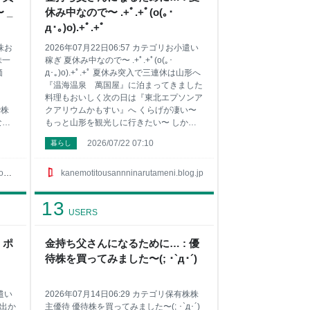
『げん玉』かな〜 7位は『ＥＣナビ』で 他
 _
休み中なので〜 .+ﾟ.+ﾟ(o(｡･
にもまだまだ稼げるサイトはサイドバーに
あるんだけど この7つのサイトだけで始め
д･｡)o).+ﾟ.+ﾟ
ての方でも月に1万円近くとかいくんじ
有株お
2026年07月22日06:57 カテゴリお小遣い
株一
稼ぎ 夏休み中なので〜 .+ﾟ.+ﾟ(o(｡･
価
д･｡)o).+ﾟ.+ﾟ 夏休み突入で三連休は山形へ
『温海温泉 萬国屋』に泊まってきました
料理もおいしく次の日は『東北エプソンア
で株
クアリウムかもすい』へ くらげが凄い〜
な今
もっと山形を観光しに行きたい〜 しかし
調子
もう暑くて… 次の観光は秋や春がいい
2026/07/22 07:10
暮らし
の持
な〜 そして昨日のポイントサイトの稼ぎ
単価
『ちょびリッチ』で1300pをPeXに交換 そ
ス
してポイントサイトでは凄いキャンペーン
p
kanemotitousannninarutameni.blog.jp
が 8月1日から8月31日までｄポイントの
9円
交換が最大15％増量です まだの方は今か
13
らでも間に合うのでポイントサイトとか登
USERS
100
録しとくといいよ〜 ポイントサイトで小
789
遣いを稼ぎたい方はサイドバーにお勧めサ
 ポ
金持ち父さんになるために… : 優
イト載せてるので興味ある方は見てみてね
待株を買ってみました〜(; ･`д･´)
1位はやっぱり『ポイントタウン』 2位は
有名な『ハピタス』 3位には急浮上の『ち
ょびリッチ』が凄い
小遣い
2026年07月14日06:29 カテゴリ保有株株
お出か
主優待 優待株を買ってみました〜(; ･`д･´)