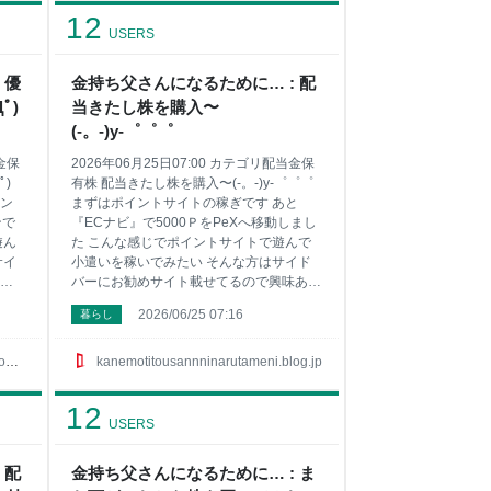
す
載せてるので興味ある方は見てみてね ち
12
ない
なみに今回は特別に僕が稼いでる順番にポ
USERS
りや
イントサイトを紹介しますね 1位は有名な
は
『ハピタス』 2位には急浮上の『ちょびリ
 優
金持ち父さんになるために… : 配
てみ
ッチ』が凄いんです 3位は『ＥＣナビ』で
ﾟ)
当きたし株を購入〜
まっ
4位は一日３分程度しかしてません『モッ
の単
ピー！』 5位に急浮上の『ポイントインカ
(-。-)y-゜゜゜
す
ム』で 6位はやっぱり『ポイントタウン
当金保
2026年06月25日07:00 カテゴリ配当金保
ﾟ)
有株 配当きたし株を購入〜(-。-)y-゜゜゜
ン
まずはポイントサイトの稼ぎです あと
ンで
『ECナビ』で5000ＰをPeXへ移動しまし
遊ん
た こんな感じでポイントサイトで遊んで
サイ
小遣いを稼いでみたい そんな方はサイド
味
バーにお勧めサイト載せてるので興味ある
特別
方は見てみてね ちなみに今回は特別に僕
2026/06/25 07:16
暮らし
を
が稼いでる順番にポイントサイトを紹介し
 2
ますね 1位は有名な『ハピタス』 2位には
い
急浮上の『ちょびリッチ』が凄いんです 3
p
kanemotitousannninarutameni.blog.jp
日３
位は『ＥＣナビ』で 4位は一日３分程度し
5位
かしてません『モッピー！』 5位に急浮上
12
位は
の『ポイントインカム』で 6位はやっぱり
USERS
めた
『ポイントタウン』 7位は貯めたポイント
に利息がついてお得な『げん玉』かな〜
 配
金持ち父さんになるために… : ま
イト
他にもまだまだ稼げるサイトはサイドバー