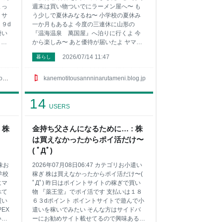
まっ
週末は買い物ついでにラーメン屋へ〜 も
トサ
う少しで夏休みなるね〜 小学校の夏休み
９d
一か月もあるよ 今度の三連休に山形の
凄い
『温海温泉 萬国屋』へ泊りに行くよ 今
まで
から楽しみ〜 あと優待が届いたよ ヤマハ
 ま
発動機の優待で選んだ月寒あんぱん 月寒
2026/07/14 11:47
暮らし
ン
あんぱん本舗 月寒あんぱん5種類セット 月
ポイ
寒 北海道 あんぱん あんこ こしあん かぼ
イ
ちゃ 黒糖 抹茶 黒胡麻 お土産 プレゼント
p
kanemotitousannninarutameni.blog.jp
味
楽天で購入 優待楽しいね〜 昨日の誰でも
ポイ
無料で稼げるお小遣い稼ぎの結果は 『ポ
14
 3
イントタウン』で500ＰをPeXポイントに
USERS
い
交換 そしてポイントサイトでは凄いキャ
せん
ンペーンが 8月1日から8月31日までｄポ
 株
金持ち父さんになるために… : 株
ント
イントの交換が最大15％増量です まだの
は買えなかったからポイ活だけ〜
利息
方は今からでも間に合うのでポイントサイ
は
トとか登録しとくといいよ〜 ポイントサ
( ﾟДﾟ)
るサ
イトで小遣いを稼ぎたい
有株お
2026年07月08日06:47 カテゴリお小遣い
学校
稼ぎ 株は買えなかったからポイ活だけ〜(
にマ
ﾟДﾟ) 昨日はポイントサイトの稼ぎで買い
べて
物 『薬王堂』でポイ活です 支払いは１８
買い
６３dポイント ポイントサイトで遊んで小
EX
遣いを稼いでみたい そんな方はサイドバ
いを
ーにお勧めサイト載せてるので興味ある方