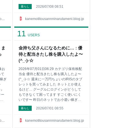
にお
は見てみてね ちなみに今回は特別に僕が
2026/07/08 08:51
暮らし
見
稼いでる順番にポイントサイトを紹介しま
稼い
すね 1位は有名な『ハピタス』 2位には急
す
浮上の『ちょびリッチ』が凄いんです 3位
p
kanemotitousannninarutameni.blog.jp
急浮
は『ＥＣナビ』で 4位は一日３分程度しか
位は
してません『モッピー！』 5位に急浮上の
11
かし
『ポイントインカム』で 6位はやっぱり
USERS
の
『ポイントタウン』 7位は貯めたポイント
り
に利息がついてお得な『げん玉』かな〜
 ま
金持ち父さんになるために… : 優
ント
他にもまだまだ稼げるサイトはサイドバー
っ
待と配当きたし株を購入したよ〜
〜
にあるんだけど あくまで僕の実践した感
バ
じでは年間１００万円とかポイントサイト
(^_-)-☆
した
で稼ぐならこの7つがベストなんじゃない
有株お
2026年07月01日06:29 カテゴリ保有株配
他
って
当金 優待と配当きたし株を購入したよ〜
い稼ぎ
(^_-)-☆ 週末に一万円ちょいのIRISのタブ
を
レットを買ってみました ネットとか使え
ー』
るけど… グーグルにログインがどうして
ケー
もできなくて困ってます すごく使いにく
げ
いです〜 昨日のネットでお小遣い稼ぎは
ート
昨日は『薬王堂』でポイ活したよ 全部ポ
2026/07/01 08:55
暮らし
イントサイトの稼ぎで購入です〜 2571ｄ
ンケ
ポイントでお支払いです こんな感じでポ
ツコ
イントサイトで遊んで小遣いを稼いでみた
p
kanemotitousannninarutameni.blog.jp
』も
い そんな方はサイドバーにお勧めサイト