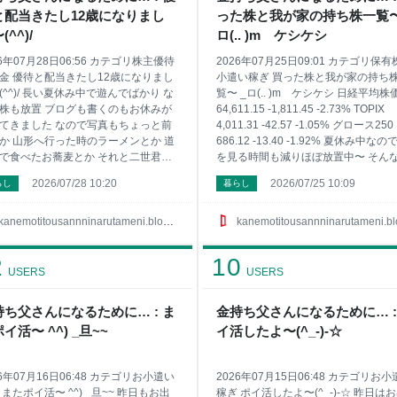
してません『モッピー！』 5位に急浮
2
と配当きたし12歳になりまし
った株と我が家の持ち株一覧〜
『ポイントインカム』で 6位は貯めた
ントに利息がついてお得な『げん
(^^)/
ロ(.. )m ケシケシ
かな〜 7位は『ＥＣナビ』で 他にも
26年07月28日06:56 カテゴリ株主優待
2026年07月25日09:01 カテゴリ保
まだ稼げ
金 優待と配当きたし12歳になりまし
小遣い稼ぎ 買った株と我が家の持ち
(^^)/ 長い夏休み中で遊んでばかり な
覧〜 _ロ(.. )m ケシケシ 日経平均株
株も放置 ブログも書くのもお休みが
64,611.15 -1,811.45 -2.73% TOPIX
てきました なので写真もちょっと前
4,011.31 -42.57 -1.05% グロース250
か 山形へ行った時のラーメンとか 道
686.12 -13.40 -1.92% 夏休み中なの
で食べたお蕎麦とか それと二世君も
を見る時間も減りほぼ放置中〜 そん
日で 12歳になりました この前まで幼
週の我が家の持ち株は なんか今週は
2026/07/28 10:20
2026/07/25 10:09
らし
暮らし
だったのに来年には中学生か〜 そし
よく上がってた〜 さて僕の特定口座
ットでお小遣い稼ぎ 『アイリサー
ち株のコード銘柄名 株数に平均取得
で５００ＰをPeXへのポイント交換
です 1417 ミライト・ホールディング
kanemotitousannninarutameni.blog.jp
kanemotitousannninarutameni.blog.j
てポイントサイトでは凄いキャンペ
100株 662円 1605 ＩＮＰＥＸ 100株
が 8月1日から8月31日までｄポイン
1951円 1928 積水ハウス 200株 179
2
10
交換が最大15％増量です まだの方は
2503 キリンホールディングス 100株
USERS
USERS
らでも間に合うのでポイントサイト
2004円 25935 伊藤園第一種優先株式 
登録しとくといいよ〜 ポイントサイ
株 1808円 2768 双日 200株 1788円 2
持ち父さんになるために… : ま
金持ち父さんになるために… :
小遣いを稼ぎたい方はサイドバーに
カルラ 100
ポイ活〜 ^^) _旦~~
イ活したよ〜(^_-)-☆
めサイト載せてるので興味ある方は
みてね 1位はやっぱり『ポイントタウ
 2位は有名な『ハピタス』 3位には急
26年07月16日06:48 カテゴリお小遣い
2026年07月15日06:48 カテゴリお
の『
 またポイ活〜 ^^) _旦~~ 昨日もお出
稼ぎ ポイ活したよ〜(^_-)-☆ 昨日は