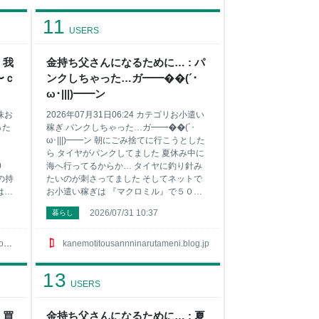
11
USERS
 我
金持ち父さんになるために… : パ
〜ｃ
ンクしちゃった…ガ━━��(´･
ω･|||)━━ン
有株お
2026年07月31日06:24 カテゴリお小遣い
った
稼ぎ パンクしちゃった…ガ━━��(´･
ω･|||)━━ン 朝にごみ捨てに行こうとした
ら タイヤがパンクしてました 夏休み中に
0
海へ行ってるからか… タイヤに釣り針み
家の持
たいのが刺さってました そしてネットで
は増
お小遣い稼ぎは 『マクロミル』で５００
座の
ＰをＰｅＸポイントと交換 ポイントサイ
2026/07/31 10:37
暮らし
得単
トで小遣いを稼ぎたい方はサイドバーにお
ングス
勧めサイト載せてるので興味ある方は見て
みてね 1位はやっぱり『ポイントタウン』
p
kanemotitousannninarutameni.blog.jp
9円
2位は有名な『ハピタス』 3位には急浮上
の『ちょびリッチ』が凄いんです 4位は一
13
100
日３分程度しかしてません『モッピー！』
USERS
789
5位に急浮上の『ポイントインカム』で 6
こ産業
位は貯めたポイントに利息がついてお得な
 買
金持ち父さんになるために… : 夏