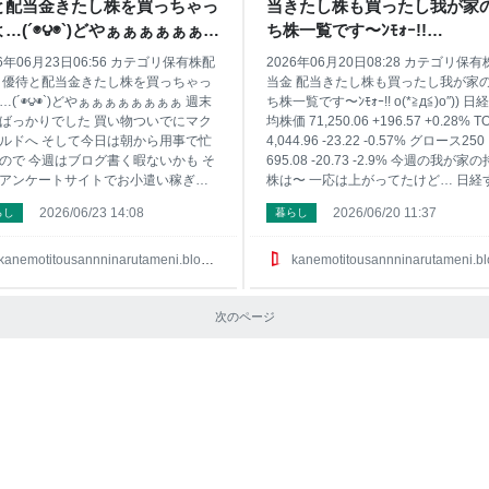
と配当金きたし株を買っちゃっ
当きたし株も買ったし我が家
はサイドバーにあるんだけど あくま
の実践した感じでは年間１００万円と
…(´◉౪◉`)どやぁぁぁぁぁぁぁ
ち株一覧です〜ﾝﾓｫｰ!!
ポイントサイトで稼ぐならこの7つが
o(*≧д≦)o″))
26年06月23日06:56 カテゴリ保有株配
2026年06月20日08:28 カテゴリ保
トなんじゃない
 優待と配当金きたし株を買っちゃっ
当金 配当きたし株も買ったし我が家
…(´◉౪◉`)どやぁぁぁぁぁぁぁぁ 週末
ち株一覧です〜ﾝﾓｫｰ!! o(*≧д≦)o″)) 日
ばっかりでした 買い物ついでにマク
均株価 71,250.06 +196.57 +0.28% T
ルドへ そして今日は朝から用事で忙
4,044.96 -23.22 -0.57% グロース250
ので 今週はブログ書く暇ないかも そ
695.08 -20.73 -2.9% 今週の我が家
アンケートサイトでお小遣い稼ぎ
株は〜 一応は上がってたけど… 日経
クロミル』で500ＰをＰｅＸポイント
い上がってるのに物足りないよね〜 
2026/06/23 14:08
2026/06/20 11:37
らし
暮らし
換 『マクロミル』は簡単なアンケー
僕の特定口座の持ち株のコード銘柄名
答えるだけでお小遣いが貯まるよ ア
数に平均取得単価です 1417 ミライ
ートサイトは誰でも無料で利用でき
ールディングス 100株 662円 1605 
kanemotitousannninarutameni.blog.jp
kanemotitousannninarutameni.blog.j
小遣いが稼げるよ 『infoQ』も1Ｐ1円
ＥＸ 100株 1951円 1928 積水ハウス 
まりやすいアンケートサイト 『サイ
株 1799円 2503 キリンホールディン
パネル』もコツコツ貯まるし 『プラ
次のページ
100株 2004円 25935 伊藤園第一種
・オピニオン』も登録したばかりで
式 100株 1808円 2768 双日 200株 17
貯まりやすいです 『キューモニタ
円 2789 カルラ 100株 4
も貯まりやすくておススメ あと
psosisay』ってのがバナーがないんだ
 凄く還元率がいいのか貯まりやすい
ケートサイトです まだの方は
sosisa