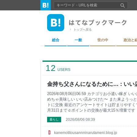
トップへ戻る
総合
一般
世の中
政治と
12
USERS
金持ち父さんになるために… : いい店
2026年08月06日06:59 カテゴリお小遣い稼ぎ
めちゃ美味しい いい店みつけた〜 また来ようっと
トに交換 最近のアンケートサイトは貯まりやすくて
月31日までｄポイントの交換が最大15％増量で
いよ〜 ポイントサイトで小遣いを稼ぎたい方はサ
2026/08/06 08:39
暮らし
っぱり『ポイントタウン』 2位は有名な『ハピタス
しかしてません『モッピー！』 5位に急浮上の『
kanemotitousannninarutameni.blog.jp