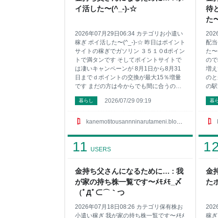
るサイトはサイドバーにあるんだけど こ
しか
イ活した〜(^_-)-☆
待
の7つのサイトだけで始めての方でも月に
上の
1万円近くとかいくんじゃないのかな〜 慣
ポイ
た〜
れれば一日1時間くらいで一週間で1万円
玉』
2026年07月29日06:34 カテゴリお小遣い
20
まだ
稼ぎ ポイ活した〜(^_-)-☆ 昨日はポイント
配当
サイトの稼ぎでガソリン ３５１０dポイン
た〜
トで満タンです そしてポイントサイトで
ので
は凄いキャンペーンが 8月1日から8月31
増え
日までｄポイントの交換が最大15％増量
のと
です まだの方は今からでも間に合うので
の駅
ポイントサイトとか登録しとくといい
誕生
2026/07/29 09:19
暮らし
暮
よ〜 ポイントサイトで小遣いを稼ぎたい
稚園
方はサイドバーにお勧めサイト載せてる
てネ
ので興味ある方は見てみてね 1位はやっぱ
チ』
kanemotitousannninarutameni.blog.jp
り『ポイントタウン』 2位は有名な『ハピ
そし
タス』 3位には急浮上の『ちょびリッチ』
ーン
11
1
が凄いんです 4位は一日３分程度しかして
トの
USERS
ません『モッピー！』 5位に急浮上の『ポ
今か
イントインカム』で 6位は貯めたポイント
とか
金持ち父さんになるために… : 我
金
に利息がついてお得な『げん玉』かな〜 7
トで
が家の持ち株一覧です〜ﾒﾓﾒﾓ_〆
た
位は『ＥＣナビ』で 他にもまだまだ稼げ
お勧
るサイトはサイドバーにあるんだけど こ
見て
（ﾟДﾟ⊂⌒｀つ
の7つのサイトだけで始めての方でも月に
ン』
2026年07月18日08:26 カテゴリ保有株お
20
1万
浮上
小遣い稼ぎ 我が家の持ち株一覧です〜ﾒﾓﾒ
稼ぎ