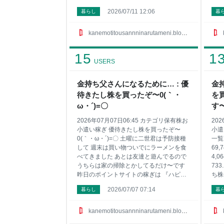
もちょびちょび買えたらいいな〜 さて僕
も間
2026/07/11 12:06
暮らし
暮
の特定口座の持ち株のコード銘柄名 株数
しと
に平均取得単価です 1417 ミライト・ホー
いを
ルディングス 100株 662円 1605 ＩＮＰＥ
イト
kanemotitousannninarutameni.blog.jp
Ｘ 100株 1951円 1928 積水ハウス 200株
ね 
1799円 2503 キリンホールディングス
は有
15
1
100株 2004円 25935 伊藤園第一種優先株
『ち
USERS
式 100株 1808円 2768 双日 200株 1788
３分
円 2789 カルラ 100株 494円 2914 日本た
位に
金持ち父さんになるために… : 優
金
ば
は貯
待きたし株を買ったぞ〜0(｀・
を
『げ
他に
ω・´)=〇
す〜ﾟ
ーに
2026年07月07日06:45 カテゴリ保有株お
20
始
小遣い稼ぎ 優待きたし株を買ったぞ〜
小遣
0(｀・ω・´)=〇 土曜に二世君は予防接種
一覧
して 週末は買い物ついでにラーメンを食
69,7
べてきました あとは友達と遊んでるので
4,0
うちらは家の掃除とかしてるだけ〜です
733
昨日のポイントサイトの稼ぎは 『ハピタ
ち株
ス』で500ＰをPeXポイントに交換しまし
ずっ
2026/07/07 07:14
暮らし
暮
た ポイントサイトで遊んで小遣いを稼い
口座
でみたい そんな方はサイドバーにお勧め
取得
サイト載せてるので興味ある方は見てみ
ングス
kanemotitousannninarutameni.blog.jp
てね ちなみに今回は特別に僕が稼いでる
株 1