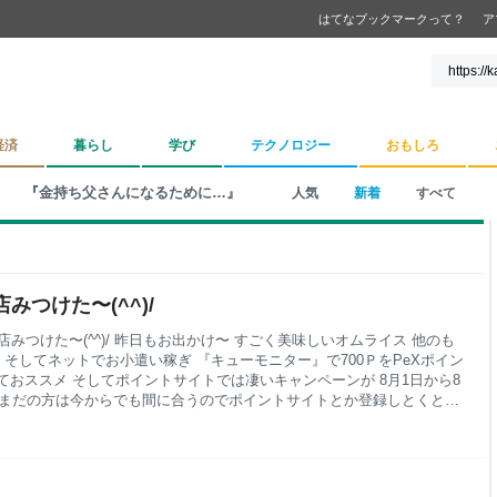
はてなブックマークって？
ア
経済
暮らし
学び
テクノロジー
おもしろ
『金持ち父さんになるために…』
人気
新着
すべて
みつけた〜(^^)/
 いい店みつけた〜(^^)/ 昨日もお出かけ〜 すごく美味しいオムライス 他のも
 そしてネットでお小遣い稼ぎ 『キューモニター』で700ＰをPeXポイン
おススメ そしてポイントサイトでは凄いキャンペーンが 8月1日から8
す まだの方は今からでも間に合うのでポイントサイトとか登録しとくとい
イドバーにお勧めサイト載せてるので興味ある方は見てみてね 1位はや
』 3位には急浮上の『ちょびリッチ』が凄いんです 4位は一日３分程度
ポイントインカム』で 6位は貯めたポイント