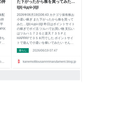
の持
た下がったから株を買ってみた…
で僕
にあるんだけど あくまで僕の実践した感
か
じでは年間１００万円とかポイントサイト
l||l(›ଳдଳ‹)l||l
ベス
で稼ぐならこの7つがベストなんじゃない
有株配
2026年06月19日06:43 カテゴリ保有株お
の持
小遣い稼ぎ また下がったから株を買って
経平
みた…l||l(›ଳдଳ‹)l||l 昨日はポイントサイト
OPIX
の稼ぎでポイ活 ツルハでお買い物 支払い
はツルハ１７２Ｇと楽天７３５Ｐと
の持ち
HAPPAYで３５８円でした ポイントサイ
すご
トで遊んで小遣いを稼いでみたい そんな
さて
方はサイドバーにお勧めサイト載せてるの
2026/06/19 07:47
暮らし
 株
で興味ある方は見てみてね ちなみに今回
ト・ホ
は特別に僕が稼いでる順番にポイントサイ
ＩＮＰ
トを紹介しますね 1位は有名な『ハピタ
p
kanemotitousannninarutameni.blog.jp
200
ス』 2位には急浮上の『ちょびリッチ』が
グス
凄いんです 3位は『ＥＣナビ』で 4位は一
優先株
日３分程度しかしてません『モッピー！』
88
5位に急浮上の『ポイントインカム』で 6
位はやっぱり『ポイントタウン』 7位は貯
めたポイントに利息がついてお得な『げん
玉』かな〜 他にもまだまだ稼げるサイト
はサイドバーにあるんだけど あくまで僕
の実践した感じでは年間１００万円と