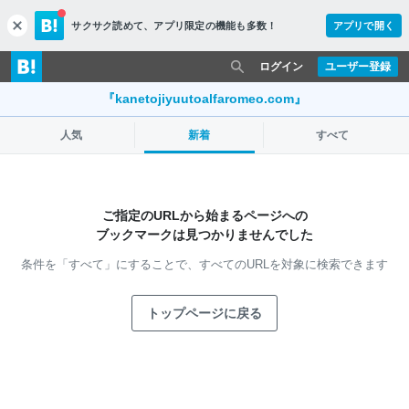
サクサク読めて、
アプリ限定の機能も多数！
アプリで開く
c
l
o
ログイン
ユーザー登録
s
e
『kanetojiyuutoalfaromeo.com』
人気
新着
すべて
ご指定のURLから始まるページへの
ブックマークは見つかりませんでした
条件を「すべて」にすることで、
すべてのURLを対象に検索できます
トップページに戻る