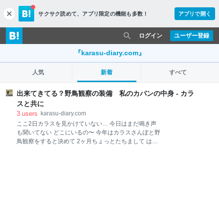
サクサク読めて、
アプリ限定の機能も多数！
アプリで開く
c
l
o
ログイン
ユーザー登録
s
e
『karasu-diary.com』
人気
新着
すべて
出来てきてる？野鳥観察の装備 私のカバンの中身 - カラ
スと共に
3
users
karasu-diary.com
ここ2日カラスを見かけていない… 今日はまだ鳴き声
も聞いてない どこにいるの〜 今年はカラスさんぽと野
鳥観察をすると決めて 2ヶ月ちょっとたちまして はじ
めての野鳥観察 作者:谷口高司 JTBパブリッシング
Amazon ▲の本やサイトを読んだり 野鳥観察 荷物
服装などで検索したり 出来てきました おさんぽバッグ
個人的にリュックがあまり好きではないので ワンショ
ルダーバッグ ボディバック アースカラー系でポケッ
トが2個以上は欲しいと 探し回りまして良さげなのを
ゲットしました 入れておきたい荷物 双眼鏡 フィール
ドノート・シャーペン 野鳥観察ハンディ図鑑 ハンカ