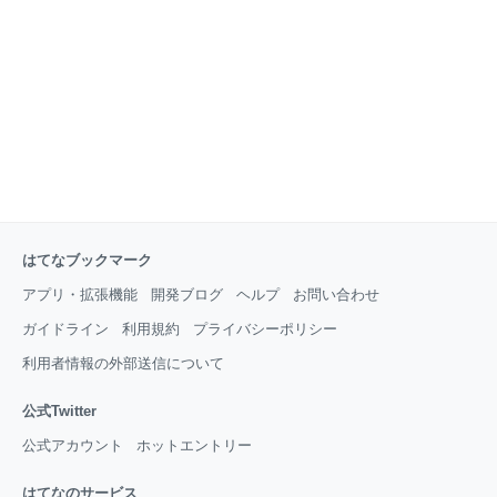
チ・ティッシュ・ウエットティッシュ ぬいぐるみ入り
透明ポーチ カードケース・小銭入れ ビニール袋（羽な
どを見つけた時のために一応） おやつ（ベンチにただ
座っているよりおやつ食べてれば一人でも怪しくな
い） 救急ポーチ（薬・絆創膏・消
はてなブックマーク
アプリ・拡張機能
開発ブログ
ヘルプ
お問い合わせ
ガイドライン
利用規約
プライバシーポリシー
利用者情報の外部送信について
公式Twitter
公式アカウント
ホットエントリー
はてなのサービス