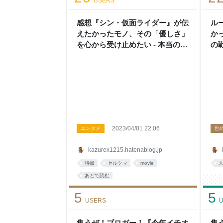
USERS
感想『シン・仮面ライダー』が伝
ル
えたかったモノ、その「優しさ」
か
を心から受け止めたい - 本当の戦
の
いはここからだぜ！ 〜第二幕〜
幕
2023/04/01 22:06
エンタメ
世
kazurex1215.hatenablog.jp
特撮
セルクマ
movie
あとで読む
5
5
USERS
U
集うぜ！ブロガー！『今年イチオ
集