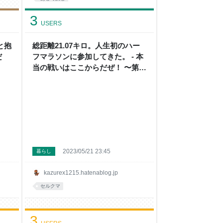
3
USERS
と抱
総距離21.07キロ。人生初のハー
だ
フマラソンに参加してきた。 - 本
当の戦いはここからだぜ！ 〜第二
幕〜
2023/05/21 23:45
暮らし
kazurex1215.hatenablog.jp
セルクマ
3