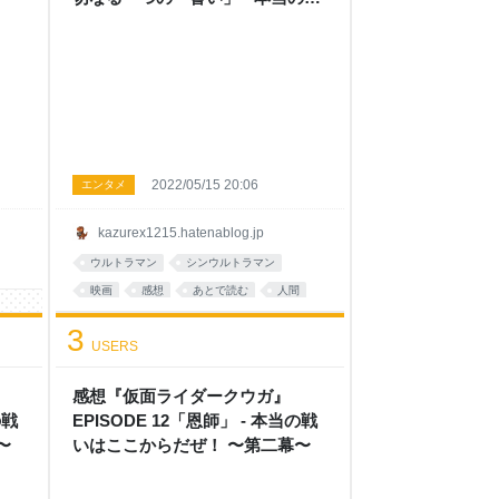
いはここからだぜ！ 〜第二幕〜
2022/05/15 20:06
エンタメ
kazurex1215.hatenablog.jp
ウルトラマン
シンウルトラマン
映画
感想
あとで読む
人間
セルクマ
3
USERS
感想『仮面ライダークウガ』
の戦
EPISODE 12「恩師」 - 本当の戦
〜
いはここからだぜ！ 〜第二幕〜