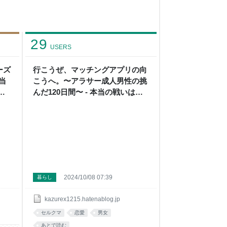
29
USERS
ーズ
行こうぜ、マッチングアプリの向
当
こうへ。〜アラサー成人男性の挑
二
んだ120日間〜 - 本当の戦いはこ
こからだぜ！ 〜第二幕〜
2024/10/08 07:39
暮らし
kazurex1215.hatenablog.jp
セルクマ
恋愛
男女
あとで読む