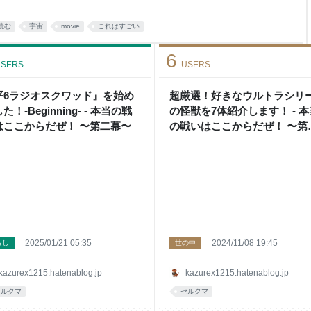
2回を担当された結騎 了さんが
MOVIE｣の感想は、もう共感に
読む
宇宙
movie
これはすごい
6
SERS
USERS
平6ラジオスクワッド』を始め
超厳選！好きなウルトラシリ
た！-Beginning- - 本当の戦
の怪獣を7体紹介します！ - 本
はここからだぜ！ 〜第二幕〜
の戦いはここからだぜ！ 〜第
幕〜
2025/01/21 05:35
2024/11/08 19:45
らし
世の中
kazurex1215.hatenablog.jp
kazurex1215.hatenablog.jp
セルクマ
セルクマ