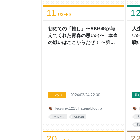
11
1
USERS
初めての「推し」〜AKB48が与
人
えてくれた青春の思い出〜 - 本当
い
の戦いはここからだぜ！ 〜第二
戦
幕〜
幕
2024/03/24 22:30
エンタメ
暮
kazurex1215.hatenablog.jp
セルクマ
AKB48
20
2