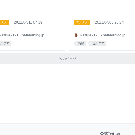
2022/04/11 07:29
2022/04/03 21:24
ンタメ
エンタメ
kazurex1215.hatenablog.jp
kazurex1215.hatenablog.jp
セルクマ
特撮
セルクマ
次のページ
公式Twitter