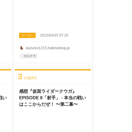
2022/04/25 07:25
エンタメ
kazurex1215.hatenablog.jp
セルクマ
3
USERS
感想『仮面ライダークウガ』
の戦い
EPISODE 8「射手」 - 本当の戦い
はここからだぜ！ 〜第二幕〜