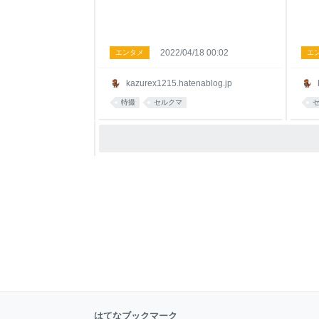
2022/04/18 00:02
エンタメ
エ
kazurex1215.hatenablog.jp
特撮
セルクマ
はてなブックマーク