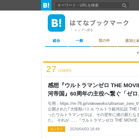
トップへ戻る
総合
一般
世の中
政治と
『
27
USERS
感想『ウルトラマンゼロ THE MOV
河帝国』60周年の主役へ繋ぐ「ゼ
む本気の「スター・ウォーズ」 - 
引用：https://m-78.jp/videoworks/ultraman_zero_t
公開された｢大怪獣バトル ウルトラ銀河伝説 THE 
だぜ！ 〜第二幕〜
ったウルトラマンゼロは、その翌年に彼の新たな
た。 それが……『ウルトラマンゼロ THE MOVI
だ。 このたびお声がけを頂き、ブロガーの友人そ
2026/04/03 18:49
エンタメ
「リレー･リレーション」に参加させていただき
ゼロ」をテーマにブログを繋ぐ＝リレーするのだ