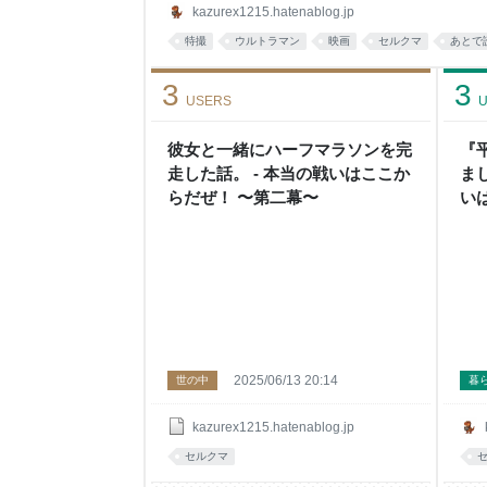
銀』の魅力を存分に語る機会を頂いた。 前回、第
kazurex1215.hatenablog.jp
執筆された｢大怪獣バトル ウルトラ銀河伝説 THE 
特撮
ウルトラマン
映画
セルクマ
あとで
次ぐ共感でしかなく、巨大特撮が迎えた冬の
3
3
USERS
U
彼女と一緒にハーフマラソンを完
『
走した話。 - 本当の戦いはここか
まし
らだぜ！ 〜第二幕〜
い
2025/06/13 20:14
世の中
暮
kazurex1215.hatenablog.jp
セルクマ