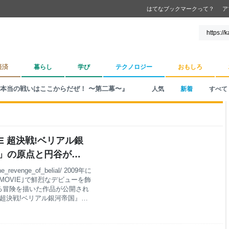
はてなブックマークって？
ア
経済
暮らし
学び
テクノロジー
おもしろ
本当の戦いはここからだぜ！ 〜第二幕〜』
人気
新着
すべて
IE 超決戦!ベリアル銀
ロ」の原点と円谷が挑
本当の戦いはここから
he_revenge_of_belial/ 2009年に
MOVIE｣で鮮烈なデビューを飾
る冒険を描いた作品が公開され
E 超決戦!ベリアル銀河帝国』
して先輩方とのブログ横断企画
ました。今回は「ウルトラマン
けど、そこで大好きな『ベリ