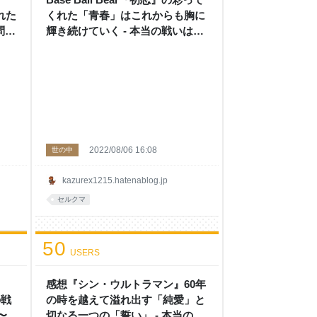
れた
くれた「青春」はこれからも胸に
問う
輝き続けていく - 本当の戦いはこ
だ
こからだぜ！ 〜第二幕〜
2022/08/06 16:08
世の中
kazurex1215.hatenablog.jp
セルクマ
50
USERS
感想『シン・ウルトラマン』60年
の戦
の時を越えて溢れ出す「純愛」と
〜
切なる一つの「誓い」 - 本当の戦