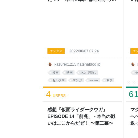
ぜ！ 〜第二幕〜
2022/06/07 07:24
エンタメ
エ
kazurex1215.hatenablog.jp
漫画
映画
あとで読む
セルクマ
マンガ
movie
ネタ
4
6
USERS
感想『仮面ライダークウガ』
マ
EPISODE 14「前兆」 - 本当の戦
へ
いはここからだぜ！ 〜第二幕〜
返
か