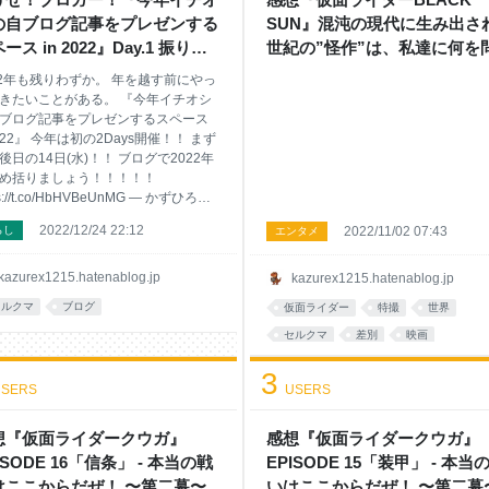
の自ブログ記事をプレゼンする
SUN』混沌の現代に生み出さ
ース in 2022』Day.1 振り返
世紀の”怪作”は、私達に何を
レポート - 本当の戦いはここか
のか - 本当の戦いはここから
22年も残りわずか。 年を越す前にやっ
だぜ！ 〜第二幕〜
ぜ！ 〜第二幕〜
きたいことがある。 『今年イチオシ
ブログ記事をプレゼンするスペース
2022』 今年は初の2Days開催！！ まず
後日の14日(水)！！ ブログで2022年
め括りましょう！！！！！
ps://t.co/HbHVBeUnMG — かずひろ
azurex1215) 2022年12月12日 昨年の
2022/12/24 22:12
らし
2022/11/02 07:43
エンタメ
月に突発的な思いつきで始めたブログ
返りスペース。Twitterで日頃お世話に
ているブロガーの方々を中心にご参
kazurex1215.hatenablog.jp
kazurex1215.hatenablog.jp
ただき、非常に楽しい思い出を作る
セルクマ
ブログ
仮面ライダー
特撮
世界
が出来ました。今年はさてどうしよ
な・・・と考えていたところ、「是
セルクマ
差別
映画
もやってほしい！」というありがた
*あとで読む
あとで読む
押しもあったおかげで、「よっしゃ
3
SERS
USERS
ぞ！！！」と一念発起し開かせて頂
た。 kazurex1215.hatenablog.jp
2021年のブログ振り返りスペース
想『仮面ライダークウガ』
感想『仮面ライダークウガ』
ISODE 16「信条」 - 本当の戦
EPISODE 15「装甲」 - 本当
はここからだぜ！ 〜第二幕〜
いはここからだぜ！ 〜第二幕