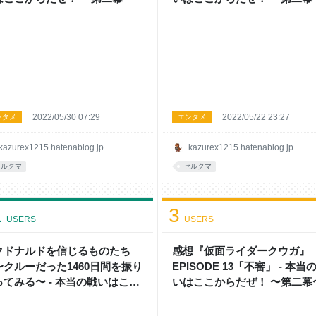
2022/05/30 07:29
2022/05/22 23:27
ンタメ
エンタメ
kazurex1215.hatenablog.jp
kazurex1215.hatenablog.jp
セルクマ
セルクマ
1
3
USERS
USERS
クドナルドを信じるものたち
感想『仮面ライダークウガ』
〜クルーだった1460日間を振り
EPISODE 13「不審」 - 本当
ってみる〜 - 本当の戦いはここ
いはここからだぜ！ 〜第二幕
らだぜ！ 〜第二幕〜