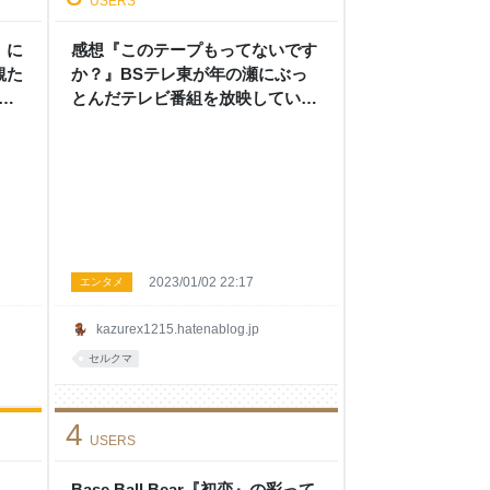
USERS
」に
感想『このテープもってないです
観た
か？』BSテレ東が年の瀬にぶっ
』の
とんだテレビ番組を放映していた
らだ
件について - 本当の戦いはここか
らだぜ！ 〜第二幕〜
2023/01/02 22:17
エンタメ
kazurex1215.hatenablog.jp
セルクマ
4
USERS
Base Ball Bear『初恋』の彩って