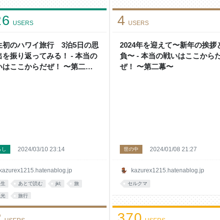
26
4
USERS
USERS
生初のハワイ旅行 3泊5日の思
2024年を迎えて〜新年の挨拶
出を振り返ってみる！ - 本当の
負〜 - 本当の戦いはここから
いはここからだぜ！ 〜第二
ぜ！ 〜第二幕〜
〜
2024/03/10 23:14
2024/01/08 21:27
らし
世の中
kazurex1215.hatenablog.jp
kazurex1215.hatenablog.jp
人生
あとで読む
jkl;
旅
セルクマ
観光
旅行
2
370