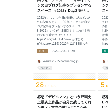
シの自ブログ記事をプレゼンする
シ
スペース in 2022』Day.2 振り返
スペ
りレポート - 本当の戦いはここか
り
2022年もついに今日が最後。 納めておき
20
らだぜ！ 〜第二幕〜
ら
たい記事がある。 『今年イチオシの自ブ
てお
ログ記事をプレゼンするスペース
の自
in2022』 いくぜ！2日目！！ これが本当
in
のブログ締め括りだ！！！
は明
https://t.co/gWfTHjMJVo — かずひろ
を締
(@kazurex1215) 2022年12月14日 今年は
htt
二日間の開催となったブログ振り返りス
(@k
2022/12/31 17:59
世の中
暮
ペース。二日目も名だたるブロガーの
12
方々にご集結頂きました。一日目にも参
振り
加してくださった虎賀れんとさんに副MC
なっ
kazurex1215.hatenablog.jp
を務めて頂き、色々なお話を伺うことが
加い
セルクマ
出来ました。そして衝撃のサプライズゲ
こと
スト登場！一体誰なんだ・・・。
うか
kazurex1215.hatenablog.jp （↑大盛況で
非と
28
終えましたブログ振り返りスペース一日
5
い後
USERS
U
目のレポートはこちら。） 今年もフォー
やる
マットは同じで、参加者の方には以下の2
きまし
点で記事を選んで頂いております。 ①今
（↑
感想『デビルマン』という邦画史
感
年いちばん読まれた記事は？ ②今年｢
上最炎上作品が自分に残してくれ
EP
たモノ - 本当の戦いはここからだ
い