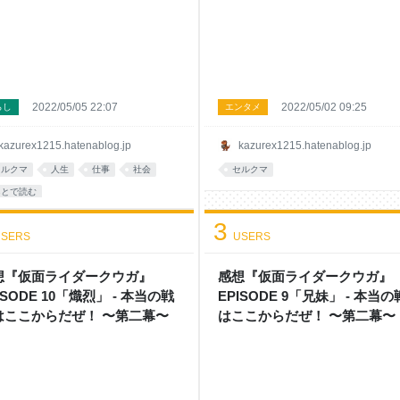
2022/05/05 22:07
2022/05/02 09:25
らし
エンタメ
kazurex1215.hatenablog.jp
kazurex1215.hatenablog.jp
セルクマ
人生
仕事
社会
セルクマ
あとで読む
3
SERS
USERS
想『仮面ライダークウガ』
感想『仮面ライダークウガ』
ISODE 10「熾烈」 - 本当の戦
EPISODE 9「兄妹」 - 本当
はここからだぜ！ 〜第二幕〜
はここからだぜ！ 〜第二幕〜