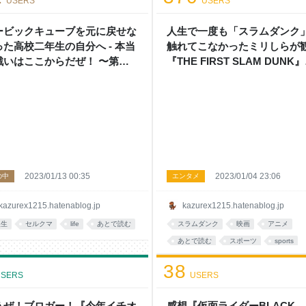
USERS
USERS
ービックキューブを元に戻せな
人生で一度も「スラムダンク
った高校二年生の自分へ - 本当
触れてこなかったミリしらが
戦いはここからだぜ！ 〜第二
『THE FIRST SLAM DUNK
〜
感想。 - 本当の戦いはここか
ぜ！ 〜第二幕〜
2023/01/13 00:35
2023/01/04 23:06
の中
エンタメ
kazurex1215.hatenablog.jp
kazurex1215.hatenablog.jp
人生
セルクマ
life
あとで読む
スラムダンク
映画
アニメ
あとで読む
スポーツ
sports
感想
人生
バスケ
マンガ
38
SERS
USERS
うぜ！ブロガー！『今年イチオ
感想『仮面ライダーBLACK