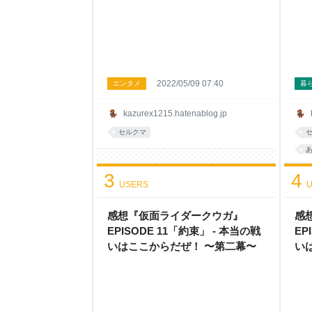
2022/05/09 07:40
エンタメ
暮
kazurex1215.hatenablog.jp
セルクマ
3
4
USERS
U
感想『仮面ライダークウガ』
感
EPISODE 11「約束」 - 本当の戦
EP
いはここからだぜ！ 〜第二幕〜
い