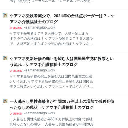
出す 飛び交うローカルルール… ローカルルールがその
かな？ 流石にこんな経営者はほとんどいないと信じた
地域の常識だから… ちなみに担当ガチャもあるよ… 仕
い 【公式】ケアマネ介護福祉士の日常 ココからはブロ
方ない話だけど地域独自の政策もめちゃめちゃ差があ
グのお知らせ⇓⇓ 即日給与が支払われる制度を利用し
ケアマネ受験者減少で、2024年の合格点ボーダーは？ - ケ
ってつらい… 【公式】ケアマネ介護福祉士的にローカ
た人材紹介会社から、現金を騙し取ったとしてすでに
ルルールは無くならない 担当ガチャがあるくらいなん
アマネ介護福祉士のブログ
逮捕されている介護施設運営会社の元代表の男と、元
だから… 【公式】ケアマネ介護福祉士の日常 【公式】
5
users
keamanekaigo.work
従業員
ケアマネ介護福祉士の日常家庭偏 ココからはブログの
ケアマネ受験者２７７６人減少で、人材不足止まら
お知らせ⇓⇓ 厚生労働省は、人員配置基準に関する自
ず？今年の合格点は？ ケアマネ受験者２７７６人減少
治体ごとの解釈（ローカルルール）を把握するため
で、人材不足止まらず？今年の合格点は？ ケアマネの
の、緊急調査を開始した。居宅介護支援も対象。 介護
受験人数はまた下がった… 受験人数が減った最大の理
保険サービスでは、厚労省令が定める人員基準などの
由は…？ ちなみにケアマネを受験する人の多くはケア
範囲内であれば、自治体が独自のローカルルールを課
ケアマネ更新研修の廃止を望む人は国民民主党に投票とい
マネにならない ケアマネの受験数が減った理由… 今年
すことができる。その結果として、隣り合う自治体で
の合格率は多分３０％前後… ２０２４年度の問題はめ
う流れ - ケアマネ介護福祉士のブログ
も人員配置に関するルールが異なってしまうことも生
ちゃめちゃ簡単だった そもそもこの問題難易度は出来
5
users
keamanekaigo.work
じる。 人
レース… ケアマネは実務をするとほぼ給料が下がる
ケアマネ更新研修の廃止を望む人は国民民主党に投票
【公式】ケアマネ介護福祉士的にケアマネになる人を
という流れ ケアマネ更新研修の廃止を望む人は国民民
増やすにはやっぱり収入の壁を取っ払った後に考える
主党に投票という流れ ケアマネにとってはうんざりの
こと… 魅力発信ってちょっと厳しい… 【公式】ケアマ
研修が廃止に？ 【公式】ケアマネ介護福祉士も研修は
ネ介護福祉士の日常 ココからはブログのお知らせ⇓⇓
負担になっているのは間違いない zoomになって楽に
10月13日に実施された第27回介護支援専門員実務研修
一人暮らし男性高齢者が年間20万件以上の増加で孤独死待
なったのは一部のケアマネだけ 更新研修廃止を訴える
受講試験。今年度の受験者数は5万3718人で、昨年よ
人たちが多い… ケアマネの更新研修を廃止してほしい
ったなしの現状 - ケアマネ介護福祉士のブログ
り2776人（4.9%）減少し、5年ぶりの減少
と思う人は国民民主党に投票すればいい 【公式】ケア
5
users
keamanekaigo.work
マネ介護福祉士的に更新研修廃止したら時代遅れケア
一人暮らし男性高齢者が年間20万件以上の増加で孤独
マネが増えて結果的にAIへ仕事が食われていく AIでケ
死待ったなしの現状 一人暮らし男性高齢者が年間20万
アマネは務まらないって思ってる人たちはどう思って