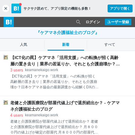
サクサク読めて、
アプリ限定の機能も多数！
アプリで開く
c
l
o
ログイン
ユーザー登録
s
e
『ケアマネ介護福祉士のブログ』
人気
新着
すべて
【ICT化の罠】ケアマネ「活用支援」への転換が招く高齢
層の置き去り｜業界の若返りか、それとも介護崩壊か？日
本ケアマネ協会の最新調査から紐解くDXの残酷な二面性 -
3
users
keamanekaigo.work
ケアマネ介護福祉士のブログ
【ICT化の罠】ケアマネ「活用支援」への転換が招く
高齢層の置き去り｜業界の若返りか、それとも介護崩
壊か？日本ケアマネ協会の最新調査から紐解くDXの残
酷な二面性 どうもケアマネ介護福祉士です。 毎週更新
で、介護に関するニュースを発信していきます。 アナ
老健と介護医療院が部屋代値上げで退所続出か？ - ケアマ
タのためになる知識をプレゼント！！ Twitter始めまし
た。 こちらも最新の記事と私の呟きが見れますので登
ネ介護福祉士のブログ
録お願いいたします。 【公式 】ケアマネ介護福祉士
4
users
keamanekaigo.work
(@BWm7LDaUhfW1TPC) / Twittertwitter.com 公式のブ
老健と介護医療院が部屋代値上げで退所続出か？ 老健
ログやSNSの全てが詰まっているのはコチラ⇩⇩ 【公
と介護医療院が部屋代値上げで退所続出か？ 月８００
式】ケアマネ介護福祉士 lit.link(リットリンク) 【本記
０円の値上げが確定の部屋代 月８０００円の部屋代値