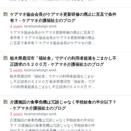
は減ってきている 人種なんか関係なく介護職の確保は
せ1000万円コースか？ 年収500万円は実際いくらもら
急務 パート合格はちょっと微妙… 【公式】ケアマネ介
っているのか？ ケアマネが年収500万円になるために
護福祉士の日常 ココからはブログのお知らせ⇓⇓ 1月
ケアマネ協会会長がケアマネ更新研修の廃止に言及で条件
は… 日本の仕組みではほぼ不可能 ケアマネ協会会長は
26日に実施された今年度の第37回介護福祉士国家試験
だからこそ処遇改善加算をくれと訴える ケアマネの専
有？ - ケアマネ介護福祉士のブログ
の受験者数が明らかになった。【Joint編
門性とは… 【公式】ケアマネ介護福祉士的にケアマネ
4
users
keamanekaigo.work
の給料５００万は理論上既に可能ではあるんだけど…
ケアマネ協会会長がケアマネ更新研修の廃止に言及で
基本報酬上げるか処遇改善上げるかだけど… 【公式】
条件有？ ケアマネ協会会長がケアマネ更新研修の廃止
ケアマネ介護福祉士の日常 ココからはブログのお知ら
に言及で条件有？ ケアマネ協会会長がケアマネの更新
せ⇓⇓ 節目の2025年は、新しい時代の制度のあり方を
制度廃止してもいいって言ってんの？ ネットで叩かれ
深く考える年になる。ケアマネジャーにとっても分水
まくってるケアマネの更新研修… 親が死んでも休めな
嶺となりそうだ。【Joint編集部】 今年は次の2027年
栃木県鹿沼市「福祉舎」でデイの利用者超過をごまかし不
いだろ！ 研修長すぎだろ！ 研修費用高いよ！！ 主任
度の介護保険改正に向けた議論が本格化する。論点の
ケアマネになると研修は２倍だぞ！ 研修内容があり得
正請求の５２００万 - ケアマネ介護福祉士のブログ
中には、居宅介護支援で一定
ない！ 「家族が仕事と生活を両立できるよう心身リフ
5
users
keamanekaigo.work
レッシュのためにショートステイ利用もオッケー。旅
栃木県鹿沼市「福祉舎」でデイの利用者超過をごまか
行？ライブ？推し活？行ってきなよ？」 ケアマネ協会
し不正請求の５２００万 栃木県鹿沼市「福祉舎」でデ
会長も手放しで更新制度廃止は出来ない… ケアマネ協
イの利用者超過をごまかし不正請求の５２００万 デイ
会会長も言い回しが上手いかも… 条件その①「一定の
サービスの人数を超過？ 定員超過にはいくつかのパタ
専門性、担保する仕組みは不可欠」 条件その②「単な
ーン… 職員体制の変化 職員が減って定員が減ってたの
る更新研修廃止論は、専門職として無責任」 条件その
介護施設の食事危機は冗談じゃなく学校給食の半分以下？
に… 管理者の途中交代で… もちろん意図的に行った可
③研修の金銭面の負担「自治体が積極支援を」 条件そ
能性も… 不正をしても全然痛くない 【公式】ケアマネ
- ケアマネ介護福祉士のブログ
の④「再研修、より柔軟な受講を可能にすべき」 【公
介護福祉士的にサ高住をもっと取り締まればいいと思
3
users
keamanekaigo.work
式
うよ…。 最近めちゃめちゃ不正とかグレーとか多いじ
介護施設の食事危機は冗談じゃなく学校給食の半分以
ゃん？ 【公式】ケアマネ介護福祉士の日常 ココからは
下？ 介護施設の食事危機は冗談じゃなく学校給食の半
ブログのお知らせ⇓⇓ 栃木県は２２日、不正に介護報
分以下？ 介護施設の給食危機っていうのは本当？？ す