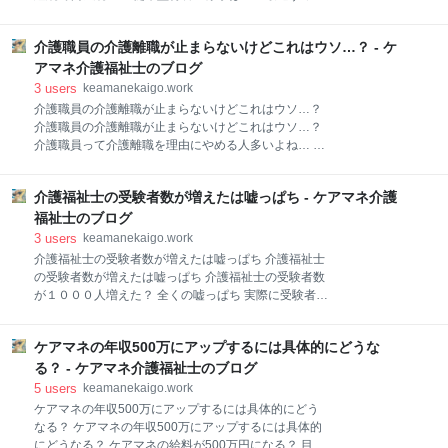
てきたぞ… ICT化云々の前につぶれそうな所がボロボ
と… コロナに高騰にでどうにもこうにも… 人員が微妙
ロ… 【公式】ケアマネ介護福祉士の日常 続【公式】ケ
なところはさらに収入も減… 求人で不利な従来型特別
アマネ介護福祉士の日常 ココからはブログのお知らせ
介護職員の介護離職が止まらないけどこれはウソ…？ - ケ
養護老人ホーム 施設が古いのは確定的… 利用者さんも
⇓⇓ 厚生労働省は今夏、介護現場の事務負担を軽減す
最近は嫌がる傾向… 【公式】ケアマネ介護福祉士的に
アマネ介護福祉士のブログ
るDXの推進に向けて事業所・施設などに新たな補
とはいっても付帯サービスでどうにかやっていけるの
3
users
keamanekaigo.work
が従来型特別養護老人ホームだから倒産とかはたぶん
介護職員の介護離職が止まらないけどこれはウソ…？
ないだろうけど… デイや訪看とかで収益は何とかする
介護職員の介護離職が止まらないけどこれはウソ…？
んだろうけど… M＆Aされる社会福祉法人も全然増え
介護職員って介護離職を理由にやめる人多いよね… ホ
てきている… 【公式】ケアマネ介護福祉士の日常 ココ
ントの理由は対人関係だけど… それらしい言い訳にし
からはブログのお知らせ⇓⇓ 福祉医療機構は21日、特
やすい… とはいえこれから介護離職や身元引受人難民
別養護老人ホームの昨年度（2023年度）の経営状況を
介護福祉士の受験者数が増えたは嘘っぱち - ケアマネ介護
が爆増する… お金は逃げられても… 介護離職ゼロに関
明らかにする調査レポートを新たに公表した。【Joint
してまだ早いにしても… 【公式】ケアマネ介護福祉士
福祉士のブログ
編集部】 特養の赤字施設の割合は従来型で42
的には第一歩を踏み出す会社が現れたのはいい事 働き
3
users
keamanekaigo.work
方改革って間違うと本当にヤバい…。 【公式】ケアマ
介護福祉士の受験者数が増えたは嘘っぱち 介護福祉士
ネ介護福祉士の日常 続【公式】ケアマネ介護福祉士の
の受験者数が増えたは嘘っぱち 介護福祉士の受験者数
日常 ココからはブログのお知らせ⇓⇓ 名古屋鉄道では
が１０００人増えた？ 全くの嘘っぱち 実際に受験者数
これまで、従業員が育児や介護等のライフイベントに
が１０００人は増えている… 外国人を介護福祉士にし
直面した際にも安心して仕事との両立を実現できるよ
なければならない 実習生の数がガンガン増えている と
う、制度の整備を進めてきました。このたび、2025年
ケアマネの年収500万にアップするには具体的にどうな
いうことは受験人数が増えるの当たり前… 不景気にな
4月、育児・介護休業法の改正にあわせ、新たに介護
ると介護業界に人が流れる 新型コロナウイルス感染症
る？ - ケアマネ介護福祉士のブログ
支援におけるKPI「介護離職ゼロ」を設定し、法定基
は経済打撃が大きかったはずなのに… パート合格制度
5
users
keamanekaigo.work
も出来て更に外国人を含め介護福祉士が増える ベテラ
ケアマネの年収500万にアップするには具体的にどう
ン介護福祉士持ちの介護職員は給料が下がる 【公式】
なる？ ケアマネの年収500万にアップするには具体的
ケアマネ介護福祉士的に日本人の介護福祉士受験者数
にどうなる？ ケアマネの給料が500万円になる？ 目指