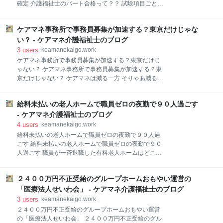
も「ヤングケアラー」について、小学６年生の6.5％が
確定 介護福祉士のパート合格って？？ 試験項目ごとに
世話をする家族が「いる」と回答した。 日本財団は、
合格を出すのがパート合格 介護福祉士の合格率… 外国
多様な困難を抱える子どもたちが安心して過ごせ、将
人労働者と日本にとんでもないメリット… 外国人介護
来の自立に向けて生き抜く力を育む「子ども第三の居
ケアマネ事務所で事務員募集が加速する？東京だけじゃな
職員が増えるけど… 外国人介護職員って… 【公式】ケ
場所」プロジェクトを全国で進めている。関東地方の
アマネ介護福祉士的に介護福祉士のパート合格自体は
い？ - ケアマネ介護福祉士のブログ
C拠点は、多子家庭やシングル家庭、障害のある親子
どうでもいい パート合格のその先を見て考えよう…
3
users
keamanekaigo.work
が
【公式】ケアマネ介護福祉士の日常 ココからはブログ
ケアマネ事務所で事務員募集が加速する？東京だけじ
のお知らせ⇓⇓ 厚生労働省は11日、人材の確保が大き
ゃない？ ケアマネ事務所で事務員募集が加速する？東
な課題となっている介護福祉士の国家試験のルールを
京だけじゃない？ ケアマネは減る一方 そりゃあ減る
弾力化し、複数の科目ごとに合否を判定する「パート
よ… 事務員を増やして負担軽減＆一人当たりの収支を
合格」を新たに導入する方針を決めた。【Joint編集
プラスへ… 事務職の給与補助を東京都が… ケアマネの
部】 パート合格の考え方や仕組みなど具体像を描いた
給料未払いの老人ホームで職員ゼロの夜勤で９０人過ごす
更新研修費用も助成… 【公式】ケアマネ介護福祉士的
報告書を有識者会議でまとめた。来年度に実施する国
にどんどん処遇改善してくれ… 【公式】ケアマネ介護
- ケアマネ介護福祉士のブログ
試から導入する。 現行で計13ある科目を大きく3つ
福祉士の考察 今までもケアマネは狭き門だったけど…
4
users
keamanekaigo.work
【公式】ケアマネ介護福祉士の日常… ココからはブロ
給料未払いの老人ホームで職員ゼロの夜勤で９０人過
グのお知らせ⇓⇓ 東京都では都内に勤務するケアマネ
ごす 給料未払いの老人ホームで職員ゼロの夜勤で９０
ジャーの数は２０１９年度をピークに横ばいで推移し
人過ごす 職員が一斉退職した有料老人ホームはどこ？
ており、介護支援専門員証の新規交付者数もここ数年
有料老人ホームで１０万円はほぼ不可能 １０万円台で
は低調と、ケアマネジャーの確保・定着が喫緊の課題
入れる施設は… ネット情報によると… 給料未払いで夜
となっている。そこで東京都は、今年度より事業所が
２４００万円不正受給のグループホームおもやい運営の
勤でも職員ゼロ… １０万円の所を終の棲家… 【公式】
負担した法定研修の受講料の４分の３補助と、居宅介
ケアマネ介護福祉士的にめちゃめちゃ増えてくるよ
「医療法人せいわ会」 - ケアマネ介護福祉士のブログ
護支援事業所での事務職員雇用経費を各事業所１人
ね… 値上げラッシュでどこも似たような状況… 【公
3
users
keamanekaigo.work
分・最大１８
式】ケアマネ介護福祉士的に最近はお金じゃなくて働
２４００万円不正受給のグループホームおもやい運営
き方が重視されるから… ココからはブログのお知らせ
の「医療法人せいわ会」 ２４００万円不正受給のグル