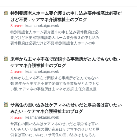
事の考察マップ】 1. 日本ケアマネ協会調査：端末導入
上げは単なる罰ゲーム？ 月８０００円の値上げは利用
から「活用支援」へ動く国のフェーズ転換 2. 数字が語
者さんの獲得に大きく響く 介護医療院はどうなるもん
るDXの壁。「効率化」の裏で空転する「ケアマネジメ
特別養護老人ホーム要介護３の申し込み要件撤廃は必要だ
か… そうはいっても医療法人は安泰？ 7割が赤字の現
ントの質」 3. 障壁のトッ
状 【公式】ケアマネ介護福祉士の夏はアツい 介護業界
けど不要 - ケアマネ介護福祉士のブログ
の夏はアツい 【公式】ケアマネ介護福祉士の夏もアツ
3
users
keamanekaigo.work
い ココからはブログのお知らせ⇓⇓ 介護施設の入所者
特別養護老人ホーム要介護３の申し込み要件撤廃は必
の自己負担が今年8月から引き上げられる。介護老人
要だけど不要 特別養護老人ホーム要介護３の申し込み
保健施設と介護医療院の一部類型の多床室で、月額8
要件撤廃は必要だけど不要 特別養護老人ホームの申し
千円相当の室料負担が新たに導入される。【Joint編集
込み要件は要介護3以上からと決まっている そもそも
部】 2024年度の介護報酬改定をめぐる議論のプロセ
要介護1～2は申し込めないわけじゃない でも地域によ
スで、在宅の高齢者との公平性や制度の持続可能性を
来年から主マネ不在で閉鎖する事業所がとんでもない数 -
っては… ただ、それはレアケースで多くの特養はまだ
高める観点から、政府が方針を決定していた経緯があ
まだ待機者満載？ むしろ要介護1から申し込めるよう
ケアマネ介護福祉士のブログ
る。 厚労省は20日に介護保険最新情報のVol
になると施設が辛くなる リストだけ増える 実態しらず
4
users
keamanekaigo.work
の自治体は１０年後は地域崩壊 【公式】ケアマネ介護
来年から主マネ不在で閉鎖する事業所がとんでもない
福祉士的にマジで辞めた方いいよ 【公式】ケアマネ介
数 来年から主マネ不在で閉鎖する事業所がとんでもな
護福祉士の考察 居宅ケアマネもうんざりする 市町村単
い数 ケアマネの事務所は主マネが必須 主任介護支援専
位で同一のシステムでも作るんならいいけど… 【公
門員が絶対に必要な居宅支援事業所 一割は閉鎖する予
式】ケアマネ介護福祉士の日常 ココからはブログのお
定のケアマネ事務所… そもそも主マネが居ない事業所
知らせ⇓⇓ 今後の介護保険制度の改正を話し合う審議
サ高住の囲い込みはケアマネのせいだと厚労省は言いたい
って… とはいえ主マネは早々つかまらない 【公式】ケ
会（社保審・介護保険部会）で19日、特別養護老人ホ
アマネ介護福祉士的に事業所閉鎖で介護難民出てきた
みたい - ケアマネ介護福祉士のブログ
ームの経営者らで組織する全国老人福祉施設協議会が
ら自治体はどう動くんだろう… 地域包括に介護の人も
3
users
keamanekaigo.work
担当とかさせるのかな？ そもそも主マネの要件だった
サ高住の囲い込みはケアマネのせいだと厚労省は言い
り研修時間や費用が高い 【公式】ケアマネ介護福祉士
たいみたい サ高住の囲い込みはケアマネのせいだと厚
の日常 ココからはブログのお知らせ⇓⇓ 居宅介護支援
労省は言いたいみたい サ高住の囲い込みはもちろん当