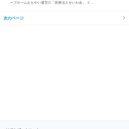
⇓⇓ “一気に30人近くのスタッフが辞めた” 番組に情報
ープホームおもやい運営の「医療法人せいわ会」 ２４
提供が寄せられたのは、90人以上が入居している都内
００万円不正受給の実態と処分は？ 理由はケアマネ不
の『住宅型有料老人ホーム』で起きていた非常事態だ
在か？ わかっていたら派遣とか使うよね… 事前協議し
った。 情報提供を元に現地を取材すると、駐車場には
次のページ
ていたら解決した？ 【公式】ケアマネ介護福祉士的に
車が何台か停まっていたが、ガラーンとしていて職員
もし本当に作為的じゃなかったら… 医療法人で単体の
などの人の動きというのはほとんど見られなかった。
グループホームといえど… 【公式】ケアマネ介護福祉
士の近況… 【公式】ケアマネ介護福祉士は開業するか
もしれない… ココからはブログのお知らせ⇓⇓ 職員の
勤務実態がないのに介護報酬およそ2400万円を不正に
請求したとして、福岡県筑紫野市の介護施設が行政処
分を受けました。 筑紫野市によりますと、市内の介護
施設「グループホームおもやい」は一部、職員の勤務
実態がないにもかかわらず2020年以降市に対し、総額
2400万円の不正請求を行いました。 また、施設