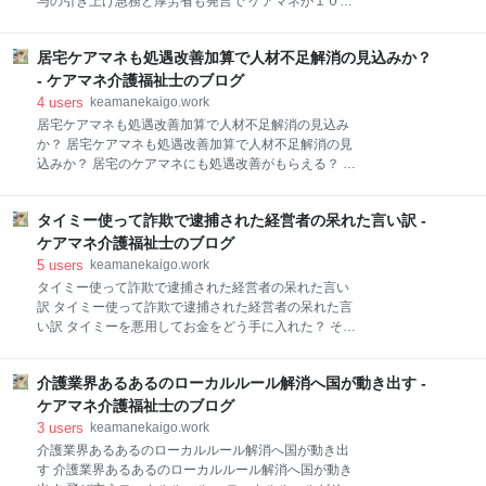
与の引き上げ急務と厚労省も発言で ケアマネが１０年
⇓⇓ 政府は2027年度に控える次の介護保険改正に向け
後居なくなる？ ケアマネの平均年齢は５３歳… レジェ
て、高齢者の自己負担の引き上げや介護給付の範囲の
ンドたちが引退すればケアマネの給料が低いのも更に
見直しを検討する。25日の閣僚折衝で、加藤勝信財務
居宅ケアマネも処遇改善加算で人材不足解消の見込みか？
バレる ケアマネの報酬は低いからどこで稼ぐっていえ
相や福岡資麿厚生労働相らが確認した。【Joint編集
ば… ケアマネの公平中立はほぼ嘘っぱち ケアマネは障
- ケアマネ介護福祉士のブログ
部】 2割の自己負担を求める対象者の拡大を議
害分野と同じ道をたどるのか？ ケアマネの仕事量が圧
4
users
keamanekaigo.work
迫されればサービスも選ぶようになるかもしれない…
居宅ケアマネも処遇改善加算で人材不足解消の見込み
【公式】ケアマネ介護福祉士的にケアマネの報酬を上
か？ 居宅ケアマネも処遇改善加算で人材不足解消の見
げるってなると自己負担もワンセットでベテラン勢の
込みか？ 居宅のケアマネにも処遇改善がもらえる？ 居
一斉退職が超加速するよ？ ケアマネジメント費の負担
宅ケアマネは処遇改善の蚊帳の外だった 居宅ケアマネ
はケアマネにとって一番の手間 ケアマネが辞める理由
が足りない… とうとう働く場所も減ってきている 処遇
は法改正か更新研修… ココからはブログのお知らせ
タイミー使って詐欺で逮捕された経営者の呆れた言い訳 -
改善くれって言ってる団体がなんと… ケアマネに処遇
⇓⇓ どうもケアマネ介護福祉士です。 毎週更新で、介
改善が支給されるようになったら… ケアマネが増える
ケアマネ介護福祉士のブログ
護に関するニュースを発信していきます。 アナタのた
のは間違いない セラピストからのケアマネが増えそう
5
users
keamanekaigo.work
めに
な気がする… 若いセラピストケアマネが増えれば業界
タイミー使って詐欺で逮捕された経営者の呆れた言い
全体が変わるかも…？ 【公式】ケアマネ介護福祉士的
訳 タイミー使って詐欺で逮捕された経営者の呆れた言
に処遇改善はありがたいけど状況は変わらないのかも
い訳 タイミーを悪用してお金をどう手に入れた？ そも
しれない。 ケアマネに処遇改善が入ればそりゃあ嬉し
そもタイミーとは？ タイミーでどう詐欺をした？ 確か
いよ でも業界は変わらない… ココからはブログのお知
にだまして短期的にお金はもらえるわ… 損してまで一
らせ⇓⇓ 全国介護事業者連盟は30日、ケアマネジメン
介護業界あるあるのローカルルール解消へ国が動き出す -
時的にお金を得る理由は… タイミーもビックリの方
トのあり方に関する要望書を厚生労働省へ提出した。
法… タイミーが流行る一方でメルカリハロも一気に攻
ケアマネ介護福祉士のブログ
【Joint編集部】 ケアマネジャー不足が全国的
勢をかけてくる… 【公式】ケアマネ介護福祉士的に働
3
users
keamanekaigo.work
ける条件もどんどん緩和され行くからホント今後は少
介護業界あるあるのローカルルール解消へ国が動き出
しの正社員とスポットバイトだけで賄われたりするの
す 介護業界あるあるのローカルルール解消へ国が動き
かな？ デイとかはスポットバイトで賄われたりするの