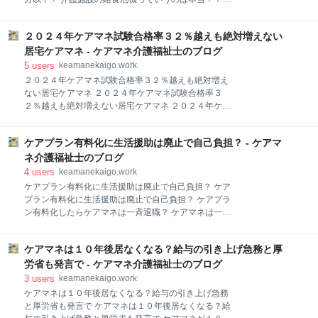
酬を受け取っていたとしてデイサービスを運営する鹿
でに思いっきり影響が出ている 利用者さんも気づかな
沼市の介護保険事業者の「福祉舎」に対して行政処分
いわけない 学校給食もめちゃめちゃネタになったけ
を行ったと発表しました。 処分により福祉舎が運営す
２０２４年ケアマネ試験合格率３２％越えも絶対増えない
ど… もう子供ですら満足なものを食べられていない こ
るデイサービスの事業所は２月からの６カ月間、新規
どもがまともなもの食べられないのに高齢者がご馳走
居宅ケアマネ - ケアマネ介護福祉士のブログ
の利用者の受け入れを停止します。 県によりますと事
食べれないよね？ 【公式】ケアマネ介護福祉士的にホ
5
users
keamanekaigo.work
業
ント経済的にどこもつらいなあ… もう介護分野どうの
２０２４年ケアマネ試験合格率３２％越えも絶対増え
こうのじゃないな… ケアマネ不足も間違いなく目の
ない居宅ケアマネ ２０２４年ケアマネ試験合格率３
前… 【公式】ケアマネ介護福祉士の日常 ココからはブ
２％越えも絶対増えない居宅ケアマネ ２０２４年ケア
ログのお知らせ⇓⇓ 特別養護老人ホームの事業者らで
マネの合格率が脅威の３２％越え！ 話題になっていた
組織する全国老人福祉施設協議会が、長引く物価高騰
ケアマネ試験の内容 今年はケアマネを量産したけど…
に伴う“給食危機”への対策を強く訴えている。【Joint
ケアプラン有料化に生活援助は廃止で自己負担？ - ケアマ
ケアマネより介護職のほうが給料高い ケアマネの上限
編集部】 今月8日に厚生労働省へ要望書を提出。食費
件数はどんどん引き上げられている ケアマネの平均年
ネ介護福祉士のブログ
の基準費用額の速やかな引き上げ、賃金・物価スライ
齢は５０歳を超えている… ケアマネの給料は事業所に
4
users
keamanekaigo.work
どのくらい依頼したか勝負 【公式】ケアマネ介護福祉
ケアプラン有料化に生活援助は廃止で自己負担？ ケア
士的にケアマネは増えない いっそＡＩに任せた方が介
プラン有料化に生活援助は廃止で自己負担？ ケアプラ
護給付費削減できる可能性もあるしね… ケアマネがい
ン有料化したらケアマネは一斉退職？ ケアマネは一斉
なくなれば一定数の事業所が潰れる？ 【公式】ケアマ
退職の構図？ 介護保険を使わない民も大量に出てきそ
ネ介護福祉士の日常 ココからはブログのお知らせ⇓⇓
う… ケアマネもスタンプラリーが不可避で業務圧迫 生
10月13日に実施された今年度の介護支援専門員実務研
ケアマネは１０年後居なくなる？給与の引き上げ急務と厚
活援助は事実上廃止 すでに生活援助を受ける事業所は
修受講試験（第27回）の結果が、厚生労働省の公式サ
少ない ヘルパーの敷居も上がる 【公式】ケアマネ介護
労省も発言で - ケアマネ介護福祉士のブログ
イトで正式に発表された。【Joint編集部】 今
福祉士的に毎年話し合われているけど… この防波堤は
3
users
keamanekaigo.work
崩れない… 【公式】ケアマネ介護福祉士の日常 【公
ケアマネは１０年後居なくなる？給与の引き上げ急務
式】ケアマネ介護福祉士の裏目標 【公式】ケアマネ介
と厚労省も発言で ケアマネは１０年後居なくなる？給
護福祉士の裏の裏目標 ココからはブログのお知らせ