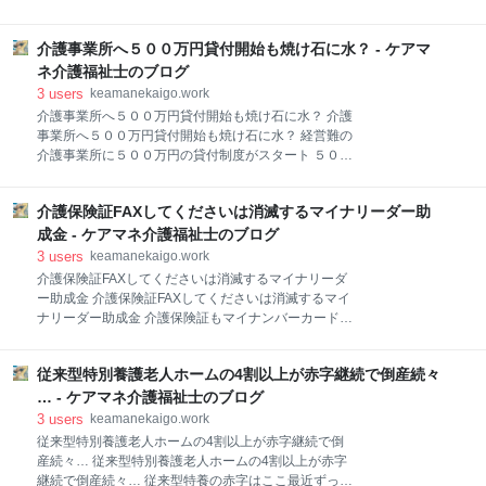
の事業所には、主任ケアマネジャーを管理者として配
たり前の話で厚労省も認めた すっごい今更な話ではあ
置することが求められている。ただ現在、この運営基
るんですけど… 囲い込みしないと収支がつかない計算
準は経過措置の期間中。もともと管理者を務めていた
介護事業所へ５００万円貸付開始も焼け石に水？ - ケアマ
強すぎる規制もよくないって… ケアマネが悪いみたい
ケアマネであれば、主任でなくても管理者を続けられ
な風潮 ケアマネに公平中立を問うこと自体が無理でし
ネ介護福祉士のブログ
る例外が認められている。 問題は、この経過措置が来
ょ… 【公式】ケアマネ介護福祉士的に囲い込みを根本
3
users
keamanekaigo.work
年度末
的に是正するには国土交通省と全面戦争しかない そん
介護事業所へ５００万円貸付開始も焼け石に水？ 介護
なことできないんだろうけど… 【公式】ケアマネ介護
事業所へ５００万円貸付開始も焼け石に水？ 経営難の
福祉士の日常 ココからはブログのお知らせ⇓⇓ 厚生労
介護事業所に５００万円の貸付制度がスタート ５００
働省は14日、ニーズの拡大に伴って施設数が増えてい
万円無利子・無担保で借りれる… こんな甘い話だけど
る有料老人ホームの課題を議論する検討会の初会合を
詐欺に注意しろって啓発も… ５００万円っていうのは
開いた。【Joint編集部】 論点の1つに、過剰なサービ
介護保険証FAXしてくださいは消滅するマイナリーダー助
本当に一時しのぎの金額… 【公式】ケアマネ介護福祉
スを提供して利益を上げる“囲い込み”への対策を掲げ
士的にマジで潰れるところが出てくる予兆ばかり… マ
成金 - ケアマネ介護福祉士のブログ
た。 ケアマネジャーの独立性・中立性や入居者
ジで事業所閉鎖は増えてきた… 【公式】ケアマネ介護
3
users
keamanekaigo.work
福祉士の日常 ココからはブログのお知らせ⇓⇓ 厚生労
介護保険証FAXしてくださいは消滅するマイナリーダ
働省は8日、物価高騰などの影響で経営が悪化してい
ー助成金 介護保険証FAXしてくださいは消滅するマイ
る介護事業者を支えるため、福祉医療機構による優遇
ナリーダー助成金 介護保険証もマイナンバーカードと
融資を見直すと発表した。【Joint編集部】 既存の優遇
紐づけが確定 マイナンバーカードの情報へ介護保険も
融資を大幅に拡充し、無利子・無担保での借り入れが
組み込まれる 補助金によってはつぶれる可能性が出て
できるようにする。目下の厳しい経営環境を踏まえ、
従来型特別養護老人ホームの4割以上が赤字継続で倒産続々
きた介護事業所 買った所で… とはいえ【公式】ケアマ
介護事業者の資金繰りの一時的な改善を後押しするた
ネ介護福祉士的にはメリット 介護度の更新もクラウド
… - ケアマネ介護福祉士のブログ
めの措置。8日から申請の受け付けが始まった。 対象
で一目瞭然になる？ ＦＡＸ送ってくださいが消滅す
3
users
keamanekaigo.work
と
る？ その頃にはケアプランや提供票や実績もデータ
従来型特別養護老人ホームの4割以上が赤字継続で倒
で… 【公式】ケアマネ介護福祉士的にもうICT化でき
産続々… 従来型特別養護老人ホームの4割以上が赤字
ない事業所はつぶれたらいいとは言えない状況になっ
継続で倒産続々… 従来型特養の赤字はここ最近ずっ