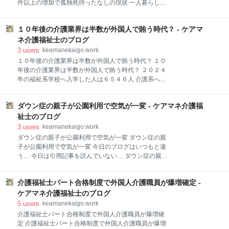
件以上の増加で孤独死待ったなしの現状 一人暮らしの
るんだ… 【公式】ケアマネ介護福祉士の日常… 【公
65歳以上は672万人 一人暮らしの65歳以上は増え続け
式】ケアマネ介護福祉士第二章へ突入か…。 ココから
る 少子高齢化を食い止める政策は… 直面する一人暮ら
はブログのお知らせ⇓⇓ 国民民主党は8日、次の衆議院
１０年後の介護業界は半数が外国人で賄う時代？ - ケアマ
しの高齢者問題… どうにもならないくらい具合が悪く
選挙の公約を発表した。【Joint編集部】 持続的な賃上
なった時にぶち当たる壁 身元引受の民間サービスもあ
ネ介護福祉士のブログ
げの実現や人への投資の倍増といった柱を掲げ
るが… 【公式】ケアマネ介護福祉士的に措置時代復活
3
users
keamanekaigo.work
でもしないと安心はできない… それもそれで人権問題
１０年後の介護業界は半数が外国人で賄う時代？ １０
がって始まるだろうけど… 【公式】ケアマネ介護福祉
年後の介護業界は半数が外国人で賄う時代？ ２０２４
士の日常 ココからはブログのお知らせ⇓⇓ 「高齢女性
年の福祉系学校へ入学した人は６５４６人 介護系への
の一人暮らし」をテーマにした書籍やムックが増えて
注目度が上がった？ 就職に困ることがない安泰な職
いますが、実際に65歳以上の独居高齢者数は男女共に
業… 給料だってそんなに今は低くない… 残念だけど介
増加の傾向です。総務省の調査（2020年）では、男性
ダウン症の親子が公園利用で空気が一変 - ケアマネ介護福
護業界が注目されているは幻想… 日本人は全く見向き
の独居高齢者は約231万人、女性は約441万人です。
もしていない… 不況の度に中途の職員は他業種から入
祉士のブログ
女性の独居高齢者の数には改めて驚き
ってくるけど… すでに外国人の受け入れ態勢は万端…
3
users
keamanekaigo.work
【公式】ケアマネ介護福祉士的に国がそれで介護人材
ダウン症の親子が公園利用で空気が一変 ダウン症の親
不足を解消しようと思っているのは明白だから… じゃ
子が公園利用で空気が一変 今日のブログはいつもと違
あ日本人の介護職員に問われる能力は… スペシャリス
う… 今日は引用記事を読んでいない… ダウン症の親子
トよりもジェネラリストじゃないと生きていけないか
が遊びに来ていた 気づいたのは大きな大人の笑い声か
も… 【公式】ケアマネ介護福祉士の日常 ココからはブ
ら… でも実はこの地域… 【公式】ケアマネ介護福祉士
ログのお知らせ⇓⇓ 大学や専門学校など介護福祉士の
介護福祉士パート合格制度で外国人介護職員が爆増確定 -
は親目線になったけど… 話しは変わるけど… 【公式】
養成校で組織する「日本介護福祉士養成施設協会」は
ケアマネ介護福祉士的に差別や区別は良くないけど住
ケアマネ介護福祉士のブログ
30日、今年度の入学者の動向などを公式サイトで発表
み分けや共存っていうのはもしかして必要なのかな…
5
users
keamanekaigo.work
し
ココからはブログのお知らせ⇓⇓ 厚生労働省の今年１
介護福祉士パート合格制度で外国人介護職員が爆増確
月の調査によると、介護や世話を担う18歳未満の子ど
定 介護福祉士パート合格制度で外国人介護職員が爆増