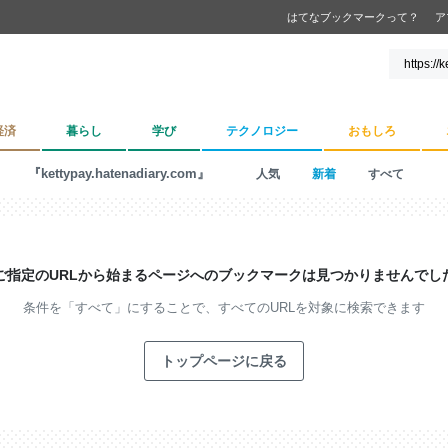
はてなブックマークって？
ア
経済
暮らし
学び
テクノロジー
おもしろ
『kettypay.hatenadiary.com』
人気
新着
すべて
ご指定のURLから始まるページへの
ブックマークは見つかりませんでし
条件を「すべて」にすることで、
すべてのURLを対象に検索できます
トップページに戻る