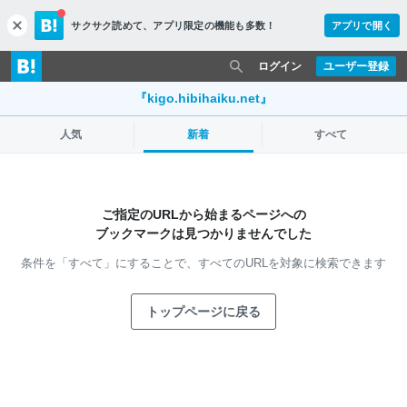
サクサク読めて、
アプリ限定の機能も多数！
アプリで開く
c
l
o
ログイン
ユーザー登録
s
e
『kigo.hibihaiku.net』
人気
新着
すべて
ご指定のURLから始まるページへの
ブックマークは見つかりませんでした
条件を「すべて」にすることで、
すべてのURLを対象に検索できます
トップページに戻る