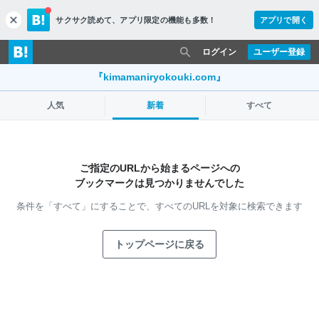
サクサク読めて、
アプリ限定の機能も多数！
アプリで開く
c
l
o
ログイン
ユーザー登録
s
e
『kimamaniryokouki.com』
人気
新着
すべて
ご指定のURLから始まるページへの
ブックマークは見つかりませんでした
条件を「すべて」にすることで、
すべてのURLを対象に検索できます
トップページに戻る