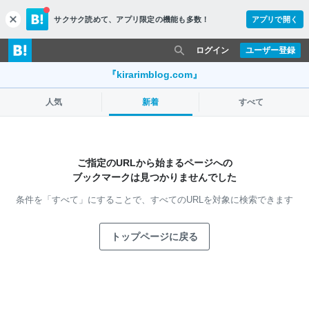
サクサク読めて、
アプリ限定の機能も多数！
アプリで開く
c
l
o
ログイン
ユーザー登録
s
e
『kirarimblog.com』
人気
新着
すべて
ご指定のURLから始まるページへの
ブックマークは見つかりませんでした
条件を「すべて」にすることで、
すべてのURLを対象に検索できます
トップページに戻る