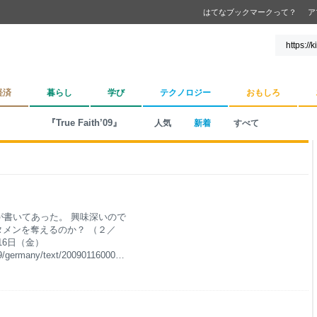
はてなブックマークって？
ア
経済
暮らし
学び
テクノロジー
おもしろ
『True Faith’09』
人気
新着
すべて
書いてあった。 興味深いので
タメンを奪えるのか？ （２／
16日（金）
09/germany/text/200901160001-
いる理由 それにしても、ここ最
いるのか？ ０７年夏に稲本潤
ルフスブルクに長谷部誠が、ボ
月、大久保がボルフスブルクに