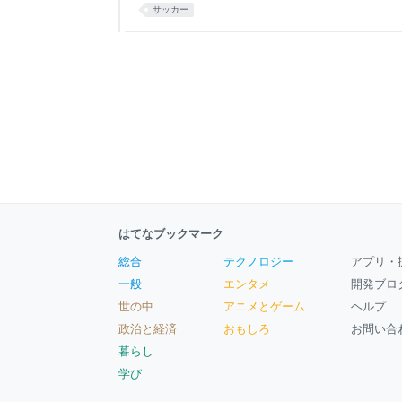
入団。現在、計４人の日本人がドイツ１部でプレー
サッカー
きではない」と言うのが、元浦和レッズ監督のギ
はてなブックマーク
総合
テクノロジー
アプリ・
一般
エンタメ
開発ブロ
世の中
アニメとゲーム
ヘルプ
政治と経済
おもしろ
お問い合
暮らし
学び