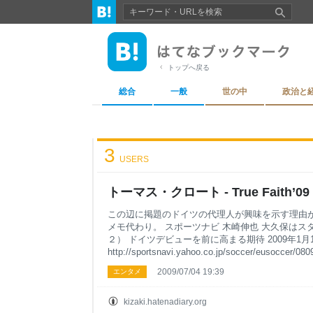
トップへ戻る
総合
一般
世の中
政治と
3
USERS
トーマス・クロート - True Faith’09
この辺に掲題のドイツの代理人が興味を示す理由が
メモ代わり。 スポーツナビ 木崎伸也 大久保はス
２） ドイツデビューを前に高まる期待 2009年1月
http://sportsnavi.yahoo.co.jp/soccer/eusoccer/08
spnavi_2.html ■ドイツで日本人選手が増えて
2009/07/04 19:39
エンタメ
近、なぜこれほどブンデスリーガに日本人が増えて
一がフランクフルトに加入し、０８年１月にはボ
ーフムに小野伸二がやって来た。そして０９年１
kizaki.hatenadiary.org