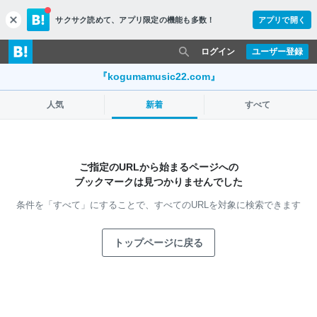
サクサク読めて、
アプリ限定の機能も多数！
アプリで開く
c
l
o
ログイン
ユーザー登録
s
e
『kogumamusic22.com』
人気
新着
すべて
ご指定のURLから始まるページへの
ブックマークは見つかりませんでした
条件を「すべて」にすることで、
すべてのURLを対象に検索できます
トップページに戻る