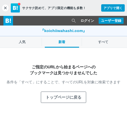
サクサク読めて、
アプリ限定の機能も多数！
アプリで開く
c
l
o
ログイン
ユーザー登録
s
e
『koichiiwahashi.com』
人気
新着
すべて
ご指定のURLから始まるページへの
ブックマークは見つかりませんでした
条件を「すべて」にすることで、
すべてのURLを対象に検索できます
トップページに戻る