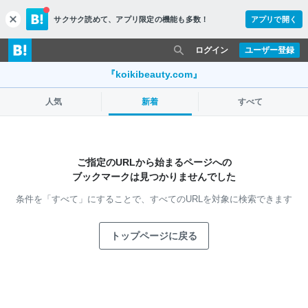
サクサク読めて、
アプリ限定の機能も多数！
アプリで開く
c
l
o
ログイン
ユーザー登録
s
e
『koikibeauty.com』
人気
新着
すべて
ご指定のURLから始まるページへの
ブックマークは見つかりませんでした
条件を「すべて」にすることで、
すべてのURLを対象に検索できます
トップページに戻る