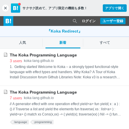
サクサク読めて、
アプリ限定の機能も多数！
アプリで開く
c
l
o
ログイン
ユーザー登録
s
e
『Koka Redirect』
人気
新着
すべて
The Koka Programming Language
3
users
koka-lang.github.io
1. Getting started Welcome to Koka – a strongly typed functional-style
language with effect types and handlers. Why Koka? A Tour of Koka
Install Discussion forum Github Libraries Note: Koka v3 is a research
language that is currently under development and not ready for
production use. Nevertheless, the language is stable and the compiler
The Koka Programming Language
implements the full specification. The main things lacking a
7
users
koka-lang.github.io
// A generator effect with one operation effect yield<a> fun yield( x : a ) :
() // Traverse a list and yield the elements fun traverse( xs : list<a> ) :
yield<a> () match xs Cons(x,xx) -> { yield(x); traverse(xx) } Nil -> () fun
main() : console () with fun yield(i : int) println("yielded " ++ i.show)
language
programming
[1,2,3].traverse // A generator effect with one operation effectindex/yield: