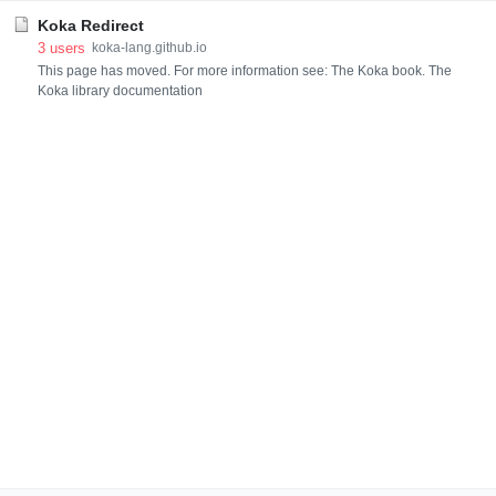
(V, E, V) -> V yiel
Koka Redirect
3
users
koka-lang.github.io
This page has moved. For more information see: The Koka book. The
Koka library documentation