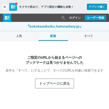
サクサク読めて、
アプリ限定の機能も多数！
アプリで開く
c
l
o
ログイン
ユーザー登録
s
e
『kokokaraikuiku.hatenadiary.jp』
人気
新着
すべて
ご指定のURLから始まるページへの
ブックマークは見つかりませんでした
条件を「すべて」にすることで、
すべてのURLを対象に検索できます
トップページに戻る