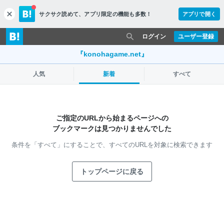
サクサク読めて、
アプリ限定の機能も多数！
アプリで開く
c
l
o
ログイン
ユーザー登録
s
e
『konohagame.net』
人気
新着
すべて
ご指定のURLから始まるページへの
ブックマークは見つかりませんでした
条件を「すべて」にすることで、
すべてのURLを対象に検索できます
トップページに戻る