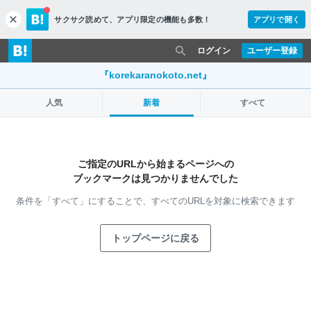
サクサク読めて、
アプリ限定の機能も多数！
アプリで開く
c
l
o
ログイン
ユーザー登録
s
e
『korekaranokoto.net』
人気
新着
すべて
ご指定のURLから始まるページへの
ブックマークは見つかりませんでした
条件を「すべて」にすることで、
すべてのURLを対象に検索できます
トップページに戻る