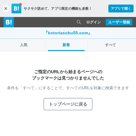
サクサク読めて、
アプリ限定の機能も多数！
アプリで開く
c
l
o
ログイン
ユーザー登録
s
e
『kotoriasobu55.com』
人気
新着
すべて
ご指定のURLから始まるページへの
ブックマークは見つかりませんでした
条件を「すべて」にすることで、
すべてのURLを対象に検索できます
トップページに戻る