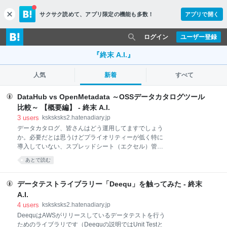
サクサク読めて、
アプリ限定の機能も多数！
アプリで開く
c
l
o
ログイン
ユーザー登録
s
e
『終末 A.I.』
人気
新着
すべて
DataHub vs OpenMetadata ～OSSデータカタログツール
比較～ 【概要編】 - 終末 A.I.
3
users
ksksksks2.hatenadiary.jp
データカタログ、皆さんはどう運用してますでしょう
か。必要だとは思うけどプライオリティーが低く特に
導入していない、スプレッドシート（エクセル）管理
でお茶を濁している、各クラウドベンダー標準のもの
あとで読む
をとりあえず使っている、という所も多いのかなと勝
手に想像しています。 とはいえデータカタログは、デ
ータを利用したい、特に初めて触るようなデータを利
データテストライブラリー「Deequ」を触ってみた - 終末
用しようとしているユーザーにとっては、一番最初に
A.I.
触れるデータプロダクトになる可能性が高く、ここが
4
users
ksksksks2.hatenadiary.jp
おざなりになっていて本当に良いのだろうか、という
DeequはAWSがリリースしているデータテストを行う
のがこの2つのツールを比較しようと思ったきっかけ
ためのライブラリです（Deequの説明ではUnit Testと