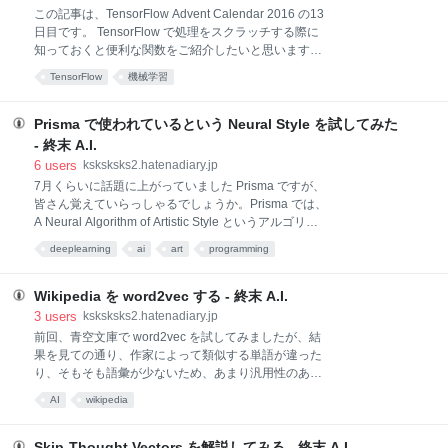
るにあたり（ から を求める生成モデルを作成するにあ
この記事は、TensorFlow Advent Calendar 2016 の13
たり）、下図のように 以降をモンテカルロ法により生
日目です。 TensorFlow で処理をスクラッチする際に
成し、その結果も含めて本物か生成したものかを識別
知っておくと便利な関数をご紹介したいと思います。
モデルに判定させることにより、 から を求めた結果の
以降の説明は、TensorFlow v0.11.0 の動作に基づいて
評価値を決定します。 ※ 論文から抜粋 この部分を式で
TensorFlow
機械学習
説明しています。挙動や名称がバージョンによって変
表すと、 を生成モデル、 を識別モデル
化する場合もありますので、ご注意ください。 基本的
な演算子とブロードキャスティング まずは、基本的な
Prisma で使われているという Neural Style を試してみた
演算処理である四則演算の挙動と matmul についてご
- 終末 A.I.
紹介します。 TensorFlow でも基本的な演算子といえ
6
users
ksksksks2.hatenadiary.jp
ば、+, -, *, / などのことですが、これらの演算子は、こ
7月くらいに話題に上がっていました Prisma ですが、
ちらに記載のように、基本的にそれぞれの要素ごとに
皆さん覚えていらっしゃるでしょうか。Prisma では、
該当する演算を行った（* の場合は、要素ごとに * を
A Neural Algorithm of Artistic Style というアルゴリズ
適用した）結果を、出力するテンソルの要素としま
ムをベースに、面白画像を生成していると言われてい
す。 a = tf.Variable([[1, 2], [3,
deeplearning
ai
art
programming
ますが、10月の頭にその高速化手法であるPerceptual
Losses for Real-Time Style Transfer and Super-
Resolution が著者自身の手によりソースコードととも
Wikipedia を word2vec する - 終末 A.I.
に公開されました。ちなみに論文自体は3月ごろには
3
users
ksksksks2.hatenadiary.jp
arxive に公開されており、yusuketomoto 氏による
前回、青空文庫で word2vec を試してみましたが、結
Chainer 実装 がほぼ同時期に公開されています。この
果を見ての通り、作家によって類似する単語が違った
手法では、低解像度の画像であればGPUを使用してほ
り、そもそも語彙が少ないため、あまり汎用性のある
ぼリアルタイムで Prisma のような画像を生成するこ
結果を得ることはできませんでした。
AI
wikipedia
とが可能になるということで、ベース手法より実用性
ksksksks2.hatenadiary.jp そこで今回は、日本語
があ
Wikipedia のダンプデータを使用して、word2vec で学
習させてみました。 Wikipedia ではこちらに記載され
Skip-Thought Vectors を解説してみる - 終末 A.I.