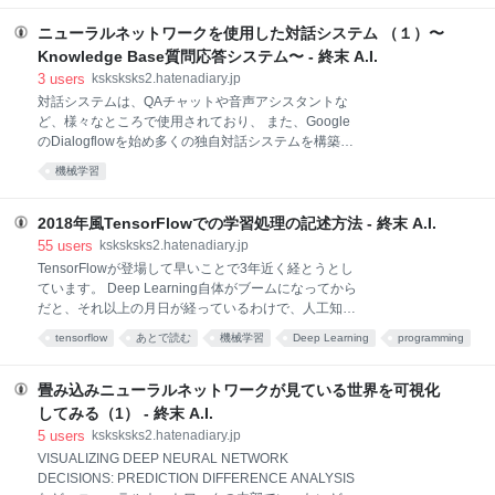
programming
グラフ理論
テゴリー本体にはページへのリンクが含まれていない
ケースがあるという問題。 もう一つは、Category:イ
ニューラルネットワークを使用した対話システム （１）〜
ンフォグラム・エンターテインメントームソフトと
Knowledge Base質問応答システム〜 - 終末 A.I.
Category:アタリのゲームソフトのように、お互いがお
3
users
ksksksks2.hatenadiary.jp
互いのサブカテゴリーに含まれてしまっているケース
対話システムは、QAチャットや音声アシスタントな
があるという問題です。 これらの問題は、以下の手順
ど、様々なところで使用されており、 また、Google
を踏むことで解決できます。 カテゴリーにリンクされ
のDialogflowを始め多くの独自対話システムを構築で
ているページだけでなく、サブカテゴリー内のリンク
きるプラットフォームが数年前から続々と登場してき
を順にたどって含まれるすべてのページを収集する た
機械学習
ています。 しかし、これらの公開されているシステム
だし、一度たどったカテゴリーに再度到達した場合、
は、たくさんある対話システム構成の中でもタスク指
それ以上はそのルートを探索しない
向型（特にスロットフィリング型）の設計にのっとっ
2018年風TensorFlowでの学習処理の記述方法 - 終末 A.I.
ているものが多いのが現状で、作りたいシステムをそ
55
users
ksksksks2.hatenadiary.jp
のまま構成することが難しいケースが存在します。 こ
TensorFlowが登場して早いことで3年近く経とうとし
の記事シリーズは、ニューラルネットワークを使用し
ています。 Deep Learning自体がブームになってから
ている対話システムについて、どのようなシステム設
だと、それ以上の月日が経っているわけで、人工知能
計がありうるのか、どのように機械学習でそのシステ
ブームも以外と続いているなあというのが正直な感想
tensorflow
あとで読む
機械学習
Deep Learning
programming
ムを実現しようとしているのかを、「Neural
です。 Theanoやtorch、chainerに遅れをとって立ち上
Approaches to Conversational AI*1」を元に、元資料
学習
データ
techfeed
がったTensorFlowでしたが、はじめのうちはチュート
の引用だけでなく、中で説明されている論文について
リアルコードですらこのようなありさまで、とてもで
畳み込みニューラルネットワークが見ている世界を可視化
も、可能な限り概観できるよ
はありませんが簡単に誰もが使えるというような状態
してみる（1） - 終末 A.I.
ではありませんでした。 1年ほど前からようやく、
5
users
ksksksks2.hatenadiary.jp
Keras の取り込みや Dataset API の実装、
VISUALIZING DEEP NEURAL NETWORK
MonitoredTrainingSession のようなリッチな Session
DECISIONS: PREDICTION DIFFERENCE ANALYSIS
オブジェクトの導入などで、少し凝ったことをする場