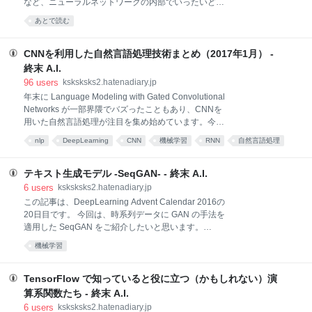
など、ニューラルネットワークの内部でいったいどん
合でもかなり簡単に書けるようになってきました。 一
な処理が行われているのかを調べている論文も多く、
方で公式のチュートリアルでは、データセットの読み
あとで読む
アルゴリズムの理論的な解明を考えると、このような
込みはありもののAPIを使
論文はまだまだたくさん出てくるであろうなと思われ
ます。 実際、なぜうまくいっているのか、なぜうまく
CNNを利用した自然言語処理技術まとめ（2017年1月） -
いっていないのかを調べるためには、可能であれば処
終末 A.I.
理の結果や過程を可視化してみることは、機械学習分
96
users
ksksksks2.hatenadiary.jp
野では重要になってきます。 ニューラルネットワーク
年末に Language Modeling with Gated Convolutional
の場合は、これがパラメーターやロスの変化で見る以
Networks が一部界隈でバズったこともあり、CNNを
外の方法が基本的にはなく、上記のような研究で学習
用いた自然言語処理が注目を集め始めています。今年
の状態をなんとなく人間の側で観察できることは、実
の後半あたりには、派生手法や関連手法が多く登場し
作業においても役に立ちそうだなと思います。 畳み込
nlp
DeepLearning
CNN
機械学習
RNN
自然言語処理
ていくのではないかと思われます。 CNNはRNNに比
みニューラルネットワークは、その名前の通り画像処
あとで読む
べて並列処理に優れているため、処理速度が圧倒的に
理における線形フィルタ
速いという利点がありますが、時系列データの処理に
テキスト生成モデル -SeqGAN- - 終末 A.I.
特化したRNNと比べると、特に言語モデルにおいては
6
users
ksksksks2.hatenadiary.jp
最終性能がやや劣っているという理解が一般的でした
この記事は、DeepLearning Advent Calendar 2016の
（テキストクラシフィケーションではタスクによって
20日目です。 今回は、時系列データに GAN の手法を
はCNNのほうが性能がいいものもありました）。
適用した SeqGAN をご紹介したいと思います。
Gated Convolutional Networks では、Gated Linear
SeqGAN は分かりやすく時系列データに GAN を適用
機械学習
Unit および Residual 層を利用し学習を効率化するこ
しているためアルゴリズムが理解しやすく、公式の
とにより、WikiText-103 のタスクで stat
TensorFlow コードもあるので試しに動かしてみたい方
にオススメできる手法です。 SeqGAN では、GAN と
TensorFlow で知っていると役に立つ（かもしれない）演
同じく生成モデルと識別モデルの両方を用いて生成モ
算系関数たち - 終末 A.I.
デルを学習させていきますが、時系列モデルに適用す
6
users
ksksksks2.hatenadiary.jp