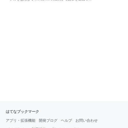
ます。 これだけでは何のことかちょっと分かりにくい
ないかを試してみました。 使用したモデルは以前の記
ので、Neural machine translation by j
事で紹介した Skip-Thought Vectors です。
ksksksks2.hatenadiary.jp Skip-Thought Vectors を簡単
に説明すると、入力文をエンコーダーでエンコードし
その文の情報をコンテキスト情報として指定サイズの
ベクトルに圧縮、そしてこのコンテキスト情報を元
に、デコーダーを使用して入力文の前後の文を出力し
ようというモデルとなります。 この Skip-Thought
Vectors の入力および出力は、単語のIDを各ユニット
に割り当てた形となります。今回は、この入力と出力
を word2vec にして日本語で動かしてみました。
chain
はてなブックマーク
アプリ・拡張機能
開発ブログ
ヘルプ
お問い合わせ