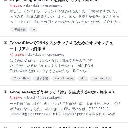
ているように、Wikipedia 上で作成された様々なデー
5
users
ksksksks2.hatenadiary.jp
タのダンプデータを配布しています。主なものだと、
本日は、インスピレーションと予算の枯渇のため、実験ができていなか
全ページの要約や全文、変わったものだと、ページ間
ったので、論文の解説をいたします。まあ、解説とか偉そうなことを言
のリンク関係のデータなどが含まれています。 今回
っていますが、主に自分用のメモみたいなものなのですが。 紹介する論
は、日本語の最新情報から全文情報を取得して、使用
文は、「Skip-Thought Vectors」です。この手法は、文（センテンス）
機械学習
ai
しました。ちなみに、このデータは圧縮時でも2GB、
をベクトル化する手法の一つで、様々なNLPタスクで好成績を挙げたこ
展開すると10GB近くあるデータになります。このデ
とで知られている去年の６月にarxivに公開された論文です。ちなみに著
ータは XML と wiki 記法で記述されておりそのままで
者の方が Theano 上で動くソースコードを公開しているので、実際に動
TensorFlowでDNNをスクラッチするためのオレオレチュ
かしてみることも可能です。（ただし、学習に時間がかかる）
ートリアル - 終末 A.I.
github.com さて、この Skip-Thought Vectorsのですが、最大の特徴は教
41
users
ksksksks2.hatenadiary.jp
師なし学習でかなり質の高い文ベクトルを生成できる点にあります。実
はじめに Chainer もなんとなしに慣れてきたので（使
際に使用する入力データは、文章のコーパス（論文中ではブックコーパ
いこなせているレベルではありませんが）、他のDNN
ス）だけでできてしまいます。計
Framework も触ってみようと思いたち、昨日から
TensorFlowをいじってみています。 最終的なアウトプ
TensorFlow
機械学習
deep learning
dnn
codereading
ットは同じなので、クラス構造などが結構似通ってい
あとで読む
deeplearning
て、思ったより学習コストが低かったのですが、一点
苦戦したのがTensorFlowのチュートリアルの微妙さで
GoogleのAIはどうやって「詩」を生成するのか - 終末 A.I.
す。 Deep MNIST for Experts → とりあえず導入
5
users
ksksksks2.hatenadiary.jp
TensorFlow Mechanics 101 → 基本要素の説明 以
一ヶ月ほど前ですが、Googleの人工知能が「詩」を創りだしたという話
上...！ といった感じで、普通のDNNはどう書いたらい
が話題になりました。 wired.jp この話の元ネタは、[1511.06349]
いの？な質問に答えてくれるのにぴったりなコンテン
Generating Sentences from a Continuous Spaceで発表されている論文
ツが残念ながらありません。 Easy ML with
になります。この論文では、ベイズとDeep Learningを組み合わせた生
tf.contrib.learn あたりが求めているものに近いのです
成モデルを使用して、文章のコンテキスト情報から文章を生成する手法
が、tf.contrib.learn という3分クッ