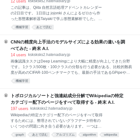
12
users
ksksksks2.hatenadiary.jp
とんどドメインを限定しない、もしくは多様なドメイ
この記事は、Qiita 自然言語処理アドベントカレンダー
ンにまたがる、大量の対話データを、容易に収集でき
の2日目です。 1日目は jojonki さんによるゼロから作
るようになったことにより、活発に研究されるように
った形態素解析器Taiyakiで学ぶ形態素解析でした。 こ
なってきました。 初期の研究である[Ritter+ 11]や
の記事では、End2Endな対話システムの評価指標、特
機械学習
あとで読む
[Jafarpour+ 10]では、統計的機械翻訳ベースや情報検
に応答文生成の自動評価指標に注目して、どのような
索ベースの手法でEnd2Endな対話システムを構成して
指標があるのか、どのような点が問題と考えられてい
るのかに注目して、現在の動向やどのような課題があ
CNNの精度向上手法のモデルサイズによる効果の違いを調
ると考えられているかについて記載しています。 自然
べてみた - 終末 A.I.
言語処理分野、特にその応用分野へのDeep Learning
14
users
ksksksks2.hatenadiary.jp
への適用は、特にSeq2SeqとAttention機構によって進
画像認識タスクはDeep Learningにより大幅に精度が向上してきた分野
んできたと言っても過言ではありません、 対話システ
です。 1クラス500枚・100クラスの分類を行う必要がある、比較的難易
ムでも、機械翻訳や文書要約といったその他の自然言
度が高めのCIFAR-100ベンチマークでも、最新の手法であるGPipeや
語処理の応用分野と同じく、End2Endなモデルで対話
EfficientNetでは、テストセットにて90%を超えるAccuracyを達成してい
システムを構築しようという試みが多く行われていま
機械学習
ます。 paperswithcode.com しかし、これらの最高精度を叩き出すよう
す。 Deep Learning応用の比較的初期の頃
な手法はパラメーター数が600Mや、60Mと大量のパラメーターが必要
になります。 このように、パラメーター数が多いモデルは、精度を向上
トポロジカルソートと強連結成分分解でWikipediaの特定
させやすい分、推論や学習にパラメーター数に応じた時間が必要な問題
カテゴリー配下のページをすべて取得する - 終末 A.I.
があります。 一方で、多くのモデル構造では、パラメーター数が数Mに
197
users
ksksksks2.hatenadiary.jp
いくかいかないかの、より小さいモデルを構築することができます。 こ
Wikipediaの特定カテゴリー配下のページをすべて取得
のようなモデルは、深いモデルに比べ精度面では劣るものの、処理速度
するためには、整理されていないグラフデータ特有の
は圧倒的に高
いくつかの問題に向き合う必要があります。 一つは、
Category:カツラ科と糸井の大カツラのように、サブカ
graph
あとで読む
アルゴリズム
algorithm
wikipedia
テゴリーにはページへのリンクが含まれているが、カ