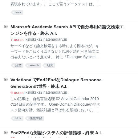
です。まずは、データカタログのニーズを一身に受け
表現されています）。 ここで言うデータテストは、
て開発が進めらているこれらのツールを比較してみる
ETL処理やデータマート作成処理などの意図通り動い
ことで、データカタログに求められているものを把握
aws
ているどうか、取り込んだデータが昔と変化していな
してみようという魂胆です。 ※ 以降の比較は、
いかを確認するための検証処理のことを指していま
DataHub v0.8.34、OpenMetadata ver. 0.10.0
す。 ETL処理などを最初に作成したタイミングでは、
Microsoft Academic Search APIで自分専用の論文検索エ
その処理が意図したものになっているか確認すると思
ンジンを作る - 終末 A.I.
います。一方で、日次のバッチ処理や、動き続けてい
7
users
ksksksks2.hatenadiary.jp
るストリーム処理について、本当に意図したようにデ
サーベイなどで論文検索をする時によく困るのが、キ
ータが加工されているかどうかは、通常の方法では処
ーワードをこねくり回さないと以外と読むべき論文に
理自体が成功したかどうかくらいしか確認するすべが
出会えないという点です。 特に「Dialogue System」
ありません。 しかし、日々のデータ処理は簡単に意図
や「Image Captioning」などのように、母数が少ない
しないデータを生み出してしまう可能性があります。
論文
search
研究
ニッチな分野になると、学術用検索エンジンにキーワ
気づいたらデータの中身が変わっていて、変換処理が
ードを入力するだけでは、キーワードにマッチするも
意図しない動作をしてしまっていたり、そもそもソー
のがトップに上がってくるだけで、必ずしもその分野
VariationalでEnd2EndなDialogue Response
スデー
を代表するような論文がヒットしてくれるわけではあ
Generationの世界 - 終末 A.I.
りません。 ホットな分野であれば、サーベイ論文、学
6
users
ksksksks2.hatenadiary.jp
会のチュートリアル資料など、人工知能学会の「私の
この記事は、自然言語処理 #2 Advent Calendar 2019
ブックマーク」を漁ると良さそうな情報が見つかるこ
の24日目の記事です。 Open-Domain Dialogueや非タ
ともありますが、なかなか新しい情報がまとまってい
スク指向対話、雑談対話と呼ばれる領域において、発
ないということも多くあります。 その点で検索しやす
話データのみを使用したEnd2Endな対話応答生成を試
いなと思っているのが、Microsoft Academicです。 下
NLP
機械学習
みる歴史はそこまで古くなく、[Ritter et al+ 11]や
記の記事にもまとまっていますように、文献に紐付け
[Jafarpour+ 10]がまず名前をあげられるように、比較
られたトピックで論文を絞
的最近始まった研究テーマとなります。 これらは、
End2Endな対話システムの評価指標 - 終末 A.I.
Twitterなどの登場により、ユーザー間で行われる、ほ