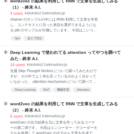
word2vec の結果を利用して RNN で文章を生成してみる
を提案しています。この提案手法は２つの文章の間の文章を生成するこ
とも可能で、記事で紹介されている「詩」はそのようにして生成された
（1） - 終末 A.I.
ものの一つになります。 この記事では、上記の論文で提案されているア
4
users
ksksksks2.hatenadiary.jp
ルゴリズムの導入から、それを利用してどのように「詩」を生成するか
chainer のサンプルの中には RNN 利用して文章を学習
を解説していきたいと思います。 この論文の肝は、VAE（Variational
し、コンテキストに沿った単語を選択できるようにな
Autoencoder：変分オートエンコーダ）を利用して、文
る ptb のサンプルが付属しています。 今回はこいつを
ちょっと改造して、単語の識別IDではなく、word2vec
tips
あとで読む
で生成したベクトルを用いて ptb サンプルと同じこと
をやってみようと思いま......したが、残念がら chainer
の仕様理解ができていなかったようで、一切パラメー
Deep Learning で使われてる attention ってやつを調べて
ター更新ができておらず、4000円ほどドブに捨てる結
みた - 終末 A.I.
果となってしまいました。辛すぎる！ そういうわけで
14
users
ksksksks2.hatenadiary.jp
今日のところは、こういう風にやったらうまく学習で
先週 Skip-Thought Vectors について調べてみたわけで
きなかったという記録のみ記載しておきたいと思いま
すが、その中でよく何を言っているのかよく分かって
す。原因分かり次第、追記か別記事を書きます。 今回
いなかった、 attention mechanism について調べてみ
学習がうまくいかなかったモデルは以下のように実装
ました。 調べるにあたって、最近のDeep Learning
しました。元の ptb サンプルから embedID のレイヤ
Deep Learning
NLP
機械学習
Attention
(NLP) 界隈におけるAttention事情 が大変参考になりま
の関数を取り除き、Classification
した。ありがとうございます。 まず attention 、特に
エンコーダー・デコーダーモデルにおける attention に
word2vec の結果を利用して RNN で文章を生成してみる
ついて簡単に説明すると、入力情報全体ではなく、そ
（2） - 終末 A.I.
の一部のみを特にフォーカスしたベクトルをデコーダ
6
users
ksksksks2.hatenadiary.jp
ーで使用する仕組みのことです。そのことにより、デ
word2vec の出力結果を元に文章を作ってみるコーナ
コードの特定のタイミングにだけ必要になる入力情報
ーの第二弾です。 今回はエンコーダー・デコーダーモ
を精度よく出力に反映させることができるようになり
デルを使用して word2vec の出力から文章を生成でき