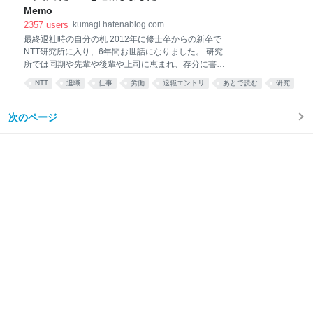
支払われる有給休暇が付与される*1。これに加えて雇
Memo
用保険から給付金をもらう育休を取っても良いとされ
2357
users
kumagi.hatenablog.com
ているが、ソフトウェアエンジニア的な意味で遅れを
最終退社時の自分の机 2012年に修士卒からの新卒で
取り過ぎるのも憚られたのでまずは3ヶ月の有給休暇
NTT研究所に入り、6年間お世話になりました。 研究
をありがたく頂戴することにした。 授乳について 3ヶ
所では同期や先輩や後輩や上司に恵まれ、存分に書籍
月までの赤ちゃんは昼夜問わず3時間おきに母乳やミ
や論文を読んで勉強して力を蓄えたり、対外的な発表
ルクを欲しがる。大抵の成人は3時間おきに母乳やミ
NTT
退職
仕事
労働
退職エントリ
あとで読む
研究
の場にも恵まれ外ではできないような体験をすること
ルクを与え続けると精神的にだいぶ参ってくるという
エンジニア
セキュリティ
work
ができました。 ありがとうございました。 入社当時に
知見が広く共有されていたので
作られたtogetterを見返すと togetter.com togetter.com
次のページ
まるで昨日のように感じられる。 NTT社内で僕が何を
やっていたかについては言える物は軒並みアウトプッ
トされているのでわざわざここでは触れない。 NTT研
究所について NTT研究所を客観的に見た時にどうかを
書いていく とにかく人に恵まれている。採用の倍率が
高いのもあって潤沢な学生エントリーからよりすぐり
のエリートが謎の力でポテンシャルを見極められて採
用されている。同期を見てひと目ですごい奴も居れ
ば、一見してわか