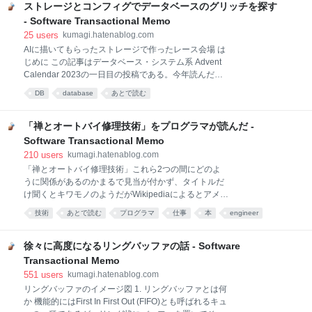
算オーダーは赤黒木等と同じである。システム系学会
ストレージとコンフィグでデータベースのグリッチを探す
を追っていると無限に亜種が提案されているので特徴
- Software Transactional Memo
を一言で言い表すのは難しいのだが、その一種である
25
users
kumagi.hatenablog.com
LevelDBはChromiumの中でも使われている。
AIに描いてもらったストレージで作ったレース会場 は
https://chromium.googlesource.com/chromium/src/+/H
じめに この記事はデータベース・システム系 Advent
EAD/third_party/leveldatabase/leveldb_chrome.h
Calendar 2023の一日目の投稿である。今年読んだ論
LSM-Treeの典型的な実装の概要とその利点・欠点を整
文（今年書かれた論文とは限らない）の中で驚きや納
理すると
DB
database
あとで読む
得があって良かったなぁと思った論文をいくつか紹介
していきたいと思う。 論文の本文そのものは機械翻訳
なりチャットAIなりに叩き込めば誰でも内容の抽出は
「禅とオートバイ修理技術」をプログラマが読んだ -
できるので、こちらのブログ内では何故これが良いと
Software Transactional Memo
思ったかについて僕の主観に基づいて書いていく。僕
210
users
kumagi.hatenablog.com
の解釈が厳密に正しいことは一切保障しないし、気に
「禅とオートバイ修理技術」これら2つの間にどのよ
なって読んでみたら全然内容違うやんけ！と驚くとこ
うに関係があるのかまるで見当が付かず、タイトルだ
ろまでがセットくらいの気軽なつもりで読んで欲し
け聞くとキワモノのようだがWikipediaによるとアメリ
い。 最初に紹介する論文は「When Database Meets
カでは一番良く売れた哲学書とされている。 海外のエ
New Storage Devices: Understanding and Exposing
技術
あとで読む
プログラマ
仕事
本
engineer
ンジニアのブログを読み漁っていた時にオススメされ
Performance Mism
考え方
システム
エンジニア
ていたのでKindleで買って読んだのだが想像以上に良
かったのでメモを残したい。と言ってもwikipediaで説
徐々に高度になるリングバッファの話 - Software
明されている内容を改めて説明しても面白くないので
Transactional Memo
ソフトウェアエンジニアとして響いた部分を引用して
551
users
kumagi.hatenablog.com
僕の感じた事を書き連ねていく。 大都市の重工業地帯
リングバッファのイメージ図 1. リングバッファとは何
に一歩でも足を踏み入れてみれば、そこにはその全て
か 機能的にはFirst In First Out (FIFO)とも呼ばれるキュ
が存在している。テクノロジーである。正面には有刺