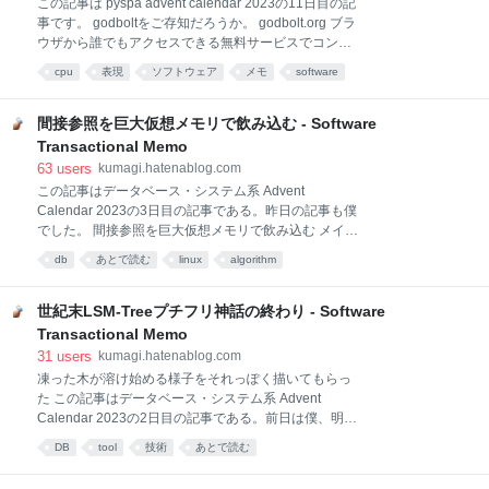
この記事は pyspa advent calendar 2023の11日目の記
みしても差し支えない構造をしている。 実行ファイル
事です。 godboltをご存知だろうか。 godbolt.org ブラ
フォーマットとかコンテナとかトレーシングとかファ
ウザから誰でもアクセスできる無料サービスでコンパ
ームウェアとかそういった系統の現代の知識がまとめ
イラの挙動について学ぶ事ができる。 例えば簡単に
cpu
表現
ソフトウェア
メモ
software
て手に入る機会は意外と少なくて、LLMに訊けば大抵
「渡された数Nに対し1+2+....+Nを返す関数sum」を例
の知識のさわりは収集できる現代においても正確な情
にすると こんな感じにコンパイル結果のアセンブリを
報の入手が意外と難しいのが低レイヤーである。その
表示してくれる。 アセンブリはマウスカーソルを置く
間接参照を巨大仮想メモリで飲み込む - Software
点がこの本を特に
とそれが元のコードのどの場所に対応したものなのか
Transactional Memo
を逐一ハイライト表示してくれる。この機能を実現す
63
users
kumagi.hatenablog.com
るために必要な労力は並では無いと思うが詳細はわか
この記事はデータベース・システム系 Advent
らない。アセンブリ側も複数色あるのは元のコードの
Calendar 2023の3日目の記事である。昨日の記事も僕
1行が同じ背景色のブロックになった事を表してい
でした。 間接参照を巨大仮想メモリで飲み込む メイン
る。 これがすごいのはコンパイラの選択肢の豊富さで
メモリはハードディスクやSSDより容量が小さく、こ
ある。gccはもちろんのことclang, zig c++, msvc,
db
あとで読む
linux
algorithm
の問題は当面は解決の目処が立たない。 そもそも今の
nvc++(なにそれ？), el
DRAMより速くて安くて大きいストレージが仮に発明
されてもそれがDRAMに取って代わるメインメモリの
世紀末LSM-Treeプチフリ神話の終わり - Software
立ち位置になるだけであってその下のレイヤーには依
Transactional Memo
然としてそのメインメモリより安くて大きなストレー
31
users
kumagi.hatenablog.com
ジが置かれる事になる。大局的な観点ではストレージ
凍った木が溶け始める様子をそれっぽく描いてもらっ
の階層構造とは経済活動の鏡像でもある。 バッファプ
た この記事はデータベース・システム系 Advent
ール さて、耳にタコができるほど繰り返しているが現
Calendar 2023の2日目の記事である。前日は僕、明日
代のデータベースはディスクなどの永続ストレージに
も僕。 Log Structured Merge Tree（以下LSM-Tree）
データの本尊が保存され、メインメモリはそれに対す
DB
tool
技術
あとで読む
という物をご存知だろうか。データ構造としては順序
る読み書きを高速化するためのデータ一時置き場とし
付きの辞書であり結構昔に発明されており各操作の計
ての役割を担当している。 代表的なRDBMSは3