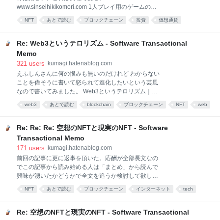
い、そこで Objects that a
www.sinseihikikomori.com 1人プレイ用のゲームの中
で敵を倒してゲーム内の通貨を得る行為は広義の通貨
NFT
あとで読む
ブロックチェーン
投資
仮想通貨
発行と見做せる。ドラクエの世界でスライムを倒して
blockchain
お金
金融
crypto
bitcoin
3ゴールドを得る行為すら通貨の発行であるという観
点で考えた時、このブログの読者は誰しも通貨発行の
Re: Web3というテロリズム - Software Transactional
体験があるはずである。 現実で使われる通貨を鋳造し
Memo
たら普通の犯罪であるが、この日本で法に触れずにこ
321
users
kumagi.hatenablog.com
れに近い行為を達成できるのが借金である。人から10
えふしんさんに何の恨みも無いのだけれど わからない
万円を借りて、その引き換えに「x万円を○月○日まで
ことを偉そうに書いて怒られて進化したいという芸風
にお返しします」と借用書を書けばその「○月○日にx
なので書いてみました。 Web3というテロリズム｜え
万円を受け取る権利」自体が債権としてそれなりの値
ふしん #note https://t.co/84SoYtIzDC — えふしん
段y円で市場で取引される一方で自分はx万円を得るこ
web3
あとで読む
blockchain
ブロックチェーン
NFT
web
(@fshin2000) 2022年2月17日 というのだから技術的
とができ、世界に存在する価値の総量がy円だけ増えた
技術
Bitcoin
金融
に正確なツッコミを入れて欲しいという事だと信じて
ことになる。これは経済の基本である。 この借用書、
書く。まさか後釣り宣言など来ないだろう。 Web3と
Re: Re: Re: 空想のNFTと現実のNFT - Software
いう言葉は、既存の権力構造に対する宣戦布告と考え
Transactional Memo
れば、割と素直に受け入れられる。 ここは本当にその
171
users
kumagi.hatenablog.com
通りで「下剋上」の雰囲気感だけで業界が振り回され
前回の記事に更に返事を頂いた。応酬が全部長文なの
ているのは見るに耐えない。権力構造を敵対視するあ
でこの記事から読み始める人は「まとめ」から読んで
まり、本当に味方に付けるべきエンドユーザーの事が
興味が湧いたかどうかで全文を追うか検討して欲し
なおざりになっているとすら感じている。市場経済で
い。 sasakill.substack.com まさか本当に返事が貰える
世の中が動く中、エンドユーザーは確かな利益が無け
NFT
あとで読む
ブロックチェーン
インターネット
tech
とは思っていなかったが、実に興味深く、かつ知見と
れば動かないし、利益無しで人やお金を動かさせたら
不思議
VR
して共有すべき事が書いてあったので「いつまでその
詐欺である。こ
ネタ擦ってんだよ」と突っ込まれるのを覚悟の上でさ
Re: 空想のNFTと現実のNFT - Software Transactional