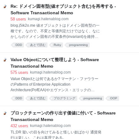
ない不毛なやりとりであって、苦労して理解する価値
の部分はあまり正しく理解している人が
がなかったなどの苦情は受け付けない。 kumagi: 値オ
Re: ドメイン固有型(値オブジェクト含む)を再考する -
ブジェクトはIDによらない等価比較をするオブジェク
Software Transactional Memo
トの事であって、ドメイン固有の値オブジェクトもそ
58
users
kumagi.hatenablog.com
うでない値オブジェクトもある。 かとじゅん: それは
blog.j5ik2o.me 値オブジェクトはドメイン固有型の一
おかしい。全ての値オブジェクトは何らかのドメイン
種です。なので、不変と等価判定だけではなく、なに
オブジェクトの一部であって、Integerすらも整数ドメ
かしらのドメイン固有の不変条件(invariant)を維持す
インの問題を解決するために設計されたドメインオブ
る責任があると考えます(もちろん型として切り出すわ
ジェクトと言える。Evansも肯定しているはずだ。
DDD
あとで読む
Ruby
programming
けですからその投資に見合うだけの見返りがないとい
kumagi: なるほど、その整理の中で逆にドメインオブ
けません)。 違う。値オブジェクトとはID以外で等価
ジェクトでな
判定をするオブジェクトの事であって、Rubyの
Value Objectについて整理しよう - Software
Hash、Pythonのdict、C++のstd::unordered_setすら
Transactional Memo
も値によって等価判定を行うのでこれらは値オブジェ
575
users
kumagi.hatenablog.com
クトであるがドメイン固有型ではない。RubyでHash
Value Objectとは何であるか? マーチン・ファウラー
に入れて渡されたユーザ入力値をValidationしてドメイ
のPatterns of Enterprise Application
ン固有型に詰め直すのはもちろん必要ならやれば良い
Architecture(PofEAA)やエヴァンス・エリックの
が、Hashクラスそのものにモンキーパッチなり特異ク
Domain Driven Design: Tackling Complexity in the
ラスなりを行って不変条件を維持する責任を負った自
DDD
あとで読む
プログラミング
programming
OOP
Heart of Software(DDD)が原典であるが、PofEAAでは
分専用Hashを作って普通のHashクラ
ドメイン
設計
design
software
オブジェクト指向
こう切り出している。 When programming, I often find
it's useful to represent things as a compound. プログ
ブロックチェーンの作り出す価値に付いて - Software
ラミング時は物をcompound(合成物)として表現すると
Transactional Memo
便利なことがしばしばある。 例えば2次元空間上での
432
users
kumagi.hatenablog.com
座標のように複数のメンバ(属性)を持つ物は便利であ
TL;DR 疑いの目を向けてみると怪しい奴ばかり 通貨発
る、と。しかしそれらを比較する方法は一意ではな
行は楽しい、これは真理である。