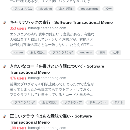
ーの一種であるが、リング状にバッファを置いてそれ
鉄線を施した高い塀が立ちはだかり、門は常に閉ざさ
の中でReadとWriteのインデックスがグルグルと回る
れ、「立入禁止」の札が掛かっている。そしてその向
アルゴリズム
algorithm
あとで読む
programming
C++
構造をとる事によって容量に上限ができることと引き
こうの薄汚れた大気の中には、金属や煉瓦で造られた
プログラミング
ソフトウェア
performance
software
技術
換えに高速な読み書き速度を得たものである。キュー
醜い建物が立っている。その目的は不明であり、また
を単に実装するだけなら山ほど方法があって線形リス
キャリアハックの奇行 - Software Transactional Memo
そ
トを使ってもいいしスタックを2つ使っても原理的に
353
users
kumagi.hatenablog.com
は可能だ。その中でもリングバッファを用いた方法の
エンジニアの奇行 嚢中の錐という言葉がある。有能な
利点はひとえに性能の高さでありメモリ確保などを行
人物は自ずと傑出していくという意味だが、有能さと
わないお陰でシステム系の様々な場所で使われてい
は例えば学歴の高さとは一致しない。 たとえMIT卒で
る。 これの実装自体は情報系の大学生の演習レベルの
あろうとも大成するとは限らないし、ましてや入試の
career
あとで読む
プログラミング
engineer
採用
仕事
難度であるが少し奥が深い。まずリングバッファのス
点数などで見れる人間の側面は限定的である。 企業な
タンダードなインタフェースと実装は以下のようなも
考え方
キャリア
人間
エンジニア
どで採用する側からしてみたら当然ながら採用後の活
のである。 class RingBuffer { public: explicit
躍を期待して雇用するのであり、入社をゴールとして
きれいなコードを書けという話について - Software
それ以降働かなくなる人は望ましくないし、学歴や入
Transactional Memo
試の点数によってそういう人かどうか判定する事はで
476
users
kumagi.hatenablog.com
きない。 活躍という観点で言うと長いキャリアにおい
前回のブログから90日以上経ってしまったので広告が
てより重要となるのはキャリア開始時での能力の高さ
載ってしまったから短文でもアウトプットしておく。
よりも、険しく長い道のりを自己メンテナンスしなが
プログラマとして仕事をしているとコードと向き合っ
ら歩み続けられる根気の強さが重要とされている。そ
ている時間の9割以上は既存のコードを読んでいる、
の根気の源泉は執着だったり崇拝だったり妄信だった
プログラミング
あとで読む
ソフトウェア
ドキュメント
テスト
だから読みやすさは重要である、という言説は耳にタ
りトラウマだったり原体験だったり人によって様々だ
開発
programming
コード
デザイン
考え方
コができるほど誰もが言っている。 仕事で書かれるコ
が、ここではひっくるめて「やる気」と簡略化して呼
ードが誰のレビューも通ること無くマージされている
正しいクラウドはある意味で遅い - Software
ぶことにする。 さて「
現場は凄惨だが、自分より明らかに経験を積んだ人た
Transactional Memo
ちが何度もレビューを重ねたコードが読みやすいかと
109
users
kumagi.hatenablog.com