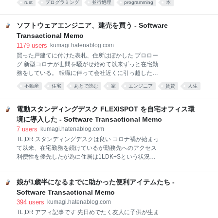
払えば5号の鳥居が奉納できるがやってる事はそれと
rust
プログラミング
並行処理
programming
本
思いの外早く届いたのでパラパラと読み始めたら一気
変わらない。伏見稲荷大社に置ける鳥居の数は当然有
あとで読む
book
書籍
concurrent
ソフトウェア
に読み終えてしまった。 総評 敢えて雑な喩え方をする
限だが、有限であることだけを理由に奉納
なら The Art of Multiprocessor Programming (通称
ソフトウェアエンジニア、建売を買う - Software
TAoMP本) の内容を薄めてRustやアセンブラや計算モ
Transactional Memo
デルを足したような本だった。 日本語の書籍としては
1179
users
kumagi.hatenablog.com
かなり珍しくWait-Free, Lock-Free, Obstruction-Free
買った戸建てに付けた表札、住所はぼかした プロロー
の違いなどを適切に論じており、TTAS Lock, MCS
グ 新型コロナが世間を騒がせ始めて以来ずっと在宅勤
Lock, TL2といった日本語では希少な情報が書かれてい
務をしている。 転職に伴って会社近くに引っ越したの
るレアな本である。これらに付いて論じている日本語
で通勤のドアtoドアで30分台を叩き出していた好立地
の本は知る限り (TAoMP本と昔僕
不動産
住宅
あとで読む
家
エンジニア
賃貸
人生
はその活躍の機会をすっかり失った一方で、妥協した
生活
マンション
life
40平米の部屋の狭さと1LDK+Sの間取りが巣ごもり子
育て核家族を襲った。 外で遊び足りない娘は泣き、広
電動スタンディングデスク FLEXISPOT を自宅オフィス環
がった活動範囲で家中の物を無秩序に引っ掻き回すの
境に導入した - Software Transactional Memo
で必然的に触られたくないものは高いところに置くこ
7
users
kumagi.hatenablog.com
とになり、立体的に活用される事になった1LDKの空
TL;DR スタンディングデスクは良い コロナ禍が始まっ
間は生活の難度を高めジワジワと真綿で首を締めるよ
て以来、在宅勤務を続けているが勤務先へのアクセス
うな状況が続いた。 住んでいたマンションは駅に近い
利便性を優先したが為に住居は1LDK+Sという状況
のは良いが作りは古く、冬には窓枠が結露しカビが発
で、2歳になった娘も居る状況で労働環境の確保と充
生する。窓から降りる冷気はそのまま壁や床にすら結
実は急務であった。 スタンディングデスクで探すと昇
露を起こし室内はカビに見舞われた。それとの因果関
娘が1歳半になるまでに助かった便利アイテムたち -
降デスクと1m程度での高さ固定デスクの2種類が見つ
係は不明だが冬場の慢性的な体調不良が家庭内の治安
かるが、人間の身長は±30cm以上の個人差がある中で
Software Transactional Memo
を更に悪化
特定の固定の高さがジャストフィットする望みは薄
394
users
kumagi.hatenablog.com
く、長時間作業を前提とする場合は微妙な高さのズレ
TL;DR アフィ記事です 先日めでたく友人に子供が生ま