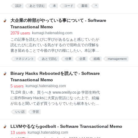
が真にすごいのは知識を貯めておける事というよりパ
ードの道しるべ」という技術書を恵贈いただいた。 正
ターンに従うのがとんでもなく上手いと言う事であ
設計
あとで読む
本
コード
書籍
*
直なところ著者のことを全く知らないのでそんなに高
る。 プロンプトチューニングで「あなたは○○の専門家
い期待値で読んでいなかったのだけれど、読むほどに
です」などと入れるロールプレイングは出力の品質を
これはいい本だと感じたので推せるポイントを列挙し
大企業の幹部がやっている事について - Software
大き
ていく。 常識がちゃんと書いてある KISS, YAGNI,
Transactional Memo
DRYといった、プログラマであれば知っていて当然の
2079
users
kumagi.hatenablog.com
原則が体系立って例示付きで日本語で書いてある。ジ
この記事を読むたびに学びがあるなぁと感じていたが
ュニアクラスを卒業する前には身につけていて欲しい
読むたびに忘れている気がするので現時点での理解を
常識がこうも凝縮して書いてある本は珍しいのではな
書き留めることで今後の学びの糧にしたい。本記事は
いかと思う。（SOLID原則については言及すらしてい
元記事の全体を和訳する事や内容の全てを解説する事
ない点も個人的にはやや好感である） この領域にはコ
マネジメント
あとで読む
仕事
企業
組織
management
を目的としておらず、僕自身の学んだ事や振り返った
ードコンプリートとかリーダブルコードといった良著
経営
人間
考え方
ビジネス
事や噛み砕いた解釈を大いに含むので、本記事に書か
はいくつも挙げられるが、この本は実例と説明
れている内容は元記事の主張と一致している保証は全
Binary Hacks Rebootedを読んで - Software
くない事を念頭においてほしい。 apenwarr.ca To
Transactional Memo
paraphrase the book, the job of an executive is: to
5
users
kumagi.hatenablog.com
define and enforce culture and values for their whole
TL;DR 良い本、買うべき www.oreilly.co.jp 学部生時代
organization, and to ratify good decisions. この本を言
に前作Binary Hacksに大変お世話になった上で、続編
い換えると、幹部の仕事とは文化と価値を定義して強
が出ると聞いて必ず買うつもりでいたら献本をいただ
制し、良い決定を承認する事です。 元記事で言
いたので謹んでオススメしたい。 この本は低レイヤー
いい話
学習
寄りかつ実装寄りのTipsが89件載っている本で（と言
っても用語集や文献案内などはTipsではないので実際
はすこし少ないが）個々のTipsはちょっとした技術ブ
LLVMやるならgodbolt - Software Transactional Memo
ログぐらいの文量なのでさっと読めるし個々のTipsに
13
users
kumagi.hatenablog.com
依存関係は殆どないので興味のないところは飛ばし読