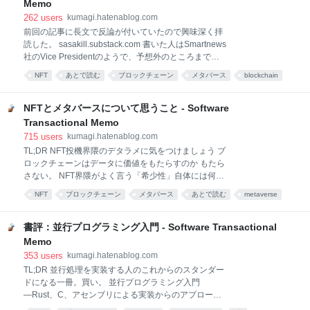
らなる返事をまとめる。 kumagiさんは「アテンショ
Memo
ン・エコノミーが最高であるとは思っていないが、市
262
users
kumagi.hatenablog.com
場の競争によって良い体験が生まれていることは認め
前回の記事に長文で反論が付いていたので興味深く拝
る」というもので、一方私は「アテンション・エコノ
読した。 sasakill.substack.com 書いた人はSmartnews
ミーの影響力が強くなりすぎていて、それ以外の良い
社のVice Presidentのようで、予想外のところまで記
体験の可能性を押しつぶしている」ととらえている。
事がリーチしたのは少し驚いている。 メタバースは
これは確かにそうで40億回/日の再生数のうちどれだけ
NFT
あとで読む
ブロックチェーン
メタバース
blockchain
NFTの使い途の一部でしかなく、Web3によって完璧
が真にユーザーの利益になったかどうかについて僕は
仮想通貨
技術
ソフトウェア
tech
web
な非中央集権的な社会が実現するなんてこともない。
何らコメントできる立場にない。全ユーザーが全
僕の記事では「メタバースにNFTは不要」と言ったの
NFTとメタバースについて思うこと - Software
に「NFTにメタバースは不要」というような受け取ら
Transactional Memo
れ方をしているあたりは少し気になるが、彼が論点に
715
users
kumagi.hatenablog.com
挙げたいのはメタバースでもWeb3でもなくNFT単体
TL;DR NFT投機界隈のデタラメに気をつけましょう ブ
であるようだ。そのつもりで僕の意見をまとめる。 私
ロックチェーンはデータに価値をもたらすのか もたら
の考えでは「ノーコストでコピーが可能」という議論
さない。 NFT界隈がよく言う「希少性」自体には何の
の土台にそもそも穴がある。 繰り返すがコピーはやは
価値もない、部屋の隅に落ちている埃だって厳密には
りノーコストである。この記事の読者が自身のデバイ
NFT
ブロックチェーン
メタバース
あとで読む
metaverse
世界に全く同じ物は存在しないしデジタルデータのよ
スに僕の記事を表示させるまでのコピーに掛かった電
VR
考え方
仮想通貨
社会
ゲーム
うに完璧かつ無制限に複製することもできない、それ
気代・通信費の
でも価値はない。 ブロックチェーンのwalletを作成し
書評：並行プログラミング入門 - Software Transactional
たら既にそのwalletは自分の唯一無二な所有物となる
Memo
が作成時点でwallet自体の価値は空である。希少や有
353
users
kumagi.hatenablog.com
限であること自体を根拠に出資を迫ってきたらそれは
TL;DR 並行処理を実装する人のこれからのスタンダー
詐欺である。 希少or有限な物にお金を払うモチベーシ
ドになる一冊。買い。 並行プログラミング入門
ョンがあるとするならばそれは実需を除くとそういう
―Rust、C、アセンブリによる実装からのアプローチ
信仰があるからに他ならない。伏見稲荷大社に21万円
作者:高野 祐輝 オライリージャパン Amazon 買ったら