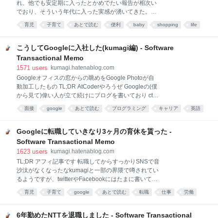
が腰痛や肩こりなどの形で跳ね返ってくるのでジャス
れ、他でも安定期に入ったとかめでたい報告が相次い
トフィットに調節できる昇降デスクをおすすめした
でおり、そういう年代に入った実感が湧いてきた。
い。 スタンディングだと疲れるという人は疲れた時に
前々回の記事で書いた娘が無事に一歳半検診を終え、
育児
子育て
あとで読む
便利
baby
shopping
life
は椅子を使ってもいいし、定期的に立ち上がって仕事
この期間であっても学んだ事は多い。特に子育てに関
をするほうが座りっぱなしよりは健康に良いとされ
わる便利アイテムというのは実際に子育てをしないと
る。昇降デスクはもちろん椅子の高さに合わせて下げ
触れる機会もないし、子供も家庭事情も千差万別なの
こうしてGoogleに入社した(kumagi編) - Software
る事もできるので、高さを替えやすい昇降デスクはそ
で有用なものもあればそうでないものもある。 実際に
Transactional Memo
の点でも有利だ。
子育てを始めるまでは、3ヶ月までは首が座らないと
1571
users
kumagi.hatenablog.com
か（そもそも首が座るって何さ？）、そのうち首が座
Googleオフィスの窓からの眺めをGoogle Photoが自
ってもまだ腰が座らないとか、乳児の中でも複数の段
動加工したもの TL;DR AtCoderやろうぜ Googleの(僕
階に別れていることすら知らなかった。 6ヶ月にもな
から見て)偉い人が立て続けにブログを書いており ctrl-
れば徐々に離乳食を始めていくことになるのだけど、
x-s.blog hoge.blog ここ数件の僕のブログへの反響を
離乳食が食事の教育であることも考えるとできれば座
面接
google
あとで読む
プログラミング
キャリア
英語
読んでも「Googlerだから特別」みたいな意見が散見
って食べさせたいのが親心である。が、6ヶ月という
コーディング
仕事
転職
career
され、入社へのハードルが変に高く見られてしまって
のは首は座っていても床や椅子に適切に座る筋力やバ
いる気がするので、僕がGoogleに入社する準備として
Googleに転職していきなり3ヶ月の育休を貰った -
ランス感覚が無いため
取り組んでいた事とそのレベルを紹介する。程度の低
Software Transactional Memo
さに安心して欲しい。 英語 英語の論文は興味の赴くま
1623
users
kumagi.hatenablog.com
まに読んでいたため読むことに関してはあまり苦手意
TL;DR アフィ記事です 転職してからすっかりSNSで音
識は無いものの、絶対的な英語力に関して言うと
沙汰がなくなったなkumagiと一部の界隈で噂されてい
TOEIC500点というスコアが端的に表している。これ
るようですが、twitterやFacebookにはたまに書いてい
がどれぐらいかというと、得意分野から外れると長文
たように娘が産まれました。 Googleでは子供が生ま
を読む速度と精度がガタ落ちし、リスニングも結構な
育児
子育て
google
あとで読む
転職
仕事
労働
れた時に育休を取ることができる。 単なる育児休業は
単語を聞き落とし、文脈からの推測と辛うじて
社会
企業
life
育児・介護休業法に定められた労働者の権利であるけ
れど、Googleではそれに加えて3ヶ月間フルに給料が
6年勤めたNTTを退職しました - Software Transactional