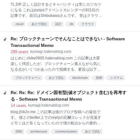
いうとそうとは限らない。良いコードが守るべきルー
TL;DR 正しく設計するとキャパシティは常にカツカツ
ルをすべて守っていても不可解なコードはあるし、ど
になる これはpyspaアドベントカレンダーの8日目の
んなに読みやすいコードでも数千行の規模になってく
記事です。前日はShibukawaさんです。 世はクラウド
るとやはり脳内からこぼれて一度に覚えておける範囲
時代、ソフトウェアはひとたび作られたら何億回実行
からはみ出る。 変数名や関数名をわかりやすくすると
cloud
あとで読む
設計
db
クラウド
されても摩耗するものではないので、どんな間抜けな
か不必要な技巧を凝らさないとかわかりやすい設計に
ロジックであろうと動く以上は別のどこかで瑕疵が出
するとか主観的な事を偉そうに語る本は山ほどあり、
てくるまで使い倒されるのは日常茶飯事である。 サー
Re: ブロックチェーンでそんなことはできない - Software
それらの本を崇める事は悪
ビスを負荷の前提の上に定義する クラウドより前の時
Transactional Memo
代においてサービスを支えるマシンは「ロードアベレ
299
users
kumagi.hatenablog.com
ージが1.0を超えてなければとりあえずOK、超えたら
はじめに chike0905.hatenablog.com この記事は大変
マシンを増やして負荷を分散する」というノリのベス
楽しく拝読したが、ブロックチェーン素人ながら気に
トプラクティスがよく言われていたがそれはサーバ資
なる点がいくつかあったので指摘する。要旨は以下で
源の確保にそれなりに時間がかかる時代の常識であっ
ある。 タイトルで「できない」と言ってる割には「で
て、クラウド時代でサーバは分単位で確保できるよう
ブロックチェーン
あとで読む
blockchain
技術
システム
きるけど筋が悪い」だけに見える 研究中で結論が出て
になった。 クラウドの利点としてその即時的なスケー
software
データ
bitcoin
ソフトウェア
著作権
いないトピックを「できない」と呼ぶのは違うのでは
ラビリティが常套句として使われて久しいが、これは
ないか 文体が学術めいている割には用語の使い方がや
Re: Re: Re: ドメイン固有型(値オブジェクト含む)を再考す
や雑に見える ブロックチェーンに「不可能」な事にフ
る - Software Transactional Memo
ォーカスすべき 浮足立つ界隈に対して問題提起するな
14
users
kumagi.hatenablog.com
らば的を絞って指摘すべきで、容易に解決可能そうに
blog.j5ik2o.me この記事は彼のブログ投稿への返信で
見えてしまう批判はかえって混乱を招く恐れすらある
す。 彼とのtwitter上でのreplyの応酬スレッドが見返す
ノードの独立性 各自で検証し、他のノードに依存する
と引くほど長くなっていたので僕の観点からの要約を
プロセスは本定義のブロックチェーンの動作の中には
纏める。予め断っておくとこれは本当に自転車置き場
含まれない。 従って、他のノードに何かを問い合わせ
DDD
architecture
communication
あとで読む
の議論以外の何物でもなく、技術的な学びはどこにも
る必要もなく、信頼する第三者などは存在しない。 こ