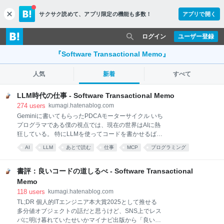
サクサク読めて、
アプリ限定の機能も多数！
アプリで開く
c
l
o
ログイン
ユーザー登録
s
e
『Software Transactional Memo』
人気
新着
すべて
LLM時代の仕事 - Software Transactional Memo
274
users
kumagi.hatenablog.com
Geminiに書いてもらったPDCAモーターサイクル いち
プログラマである僕の視点では、現在の世界はAIに熱
狂している。 特にLLMを使ってコードを書かせるばか
りか、その先のデバッグまでLLMに任せる時代はもう
AI
LLM
あとで読む
仕事
MCP
プログラミング
少し先だと思っていたら早くも登場して世間を沸かせ
software
business
人工知能
ている。 ソードアートオンラインのように「システム
コール」と前置すればただの単語予測器にできる範疇
書評：良いコードの道しるべ - Software Transactional
以外の事にも手を伸ばせる事はわかっていたが、LLM
Memo
がこんなに早くその「システムコール」を操ってもの
118
users
kumagi.hatenablog.com
を動かせるという直感を持ち合わせていなかったのを
TL;DR 個人的ITエンジニア本大賞2025として推せる
恥じるばかりである。少しシリアスにLLMの出力をチ
多分値オブジェクトの話だと思うけど、SNS上でレス
ューニングしようとした人ならわかると思うが、LLM
バに明け暮れていたせいかマイナビ出版から「良いコ