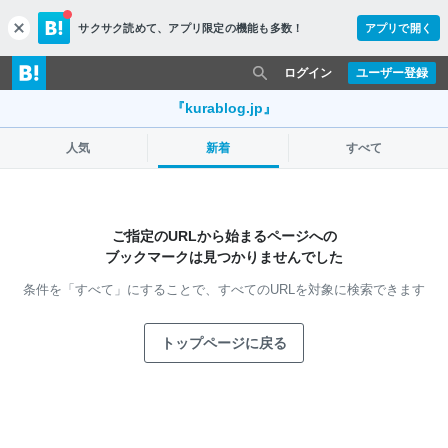
サクサク読めて、
アプリ限定の機能も多数！
アプリで開く
c
l
o
ログイン
ユーザー登録
s
e
『kurablog.jp』
人気
新着
すべて
ご指定のURLから始まるページへの
ブックマークは見つかりませんでした
条件を「すべて」にすることで、
すべてのURLを対象に検索できます
トップページに戻る