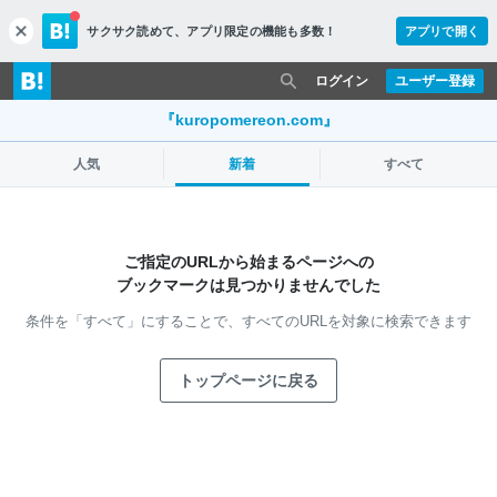
サクサク読めて、
アプリ限定の機能も多数！
アプリで開く
c
l
o
ログイン
ユーザー登録
s
e
『kuropomereon.com』
人気
新着
すべて
ご指定のURLから始まるページへの
ブックマークは見つかりませんでした
条件を「すべて」にすることで、
すべてのURLを対象に検索できます
トップページに戻る