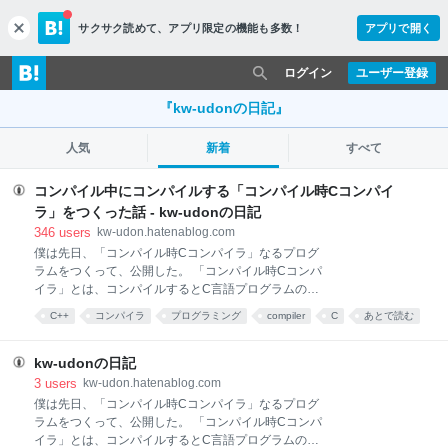
サクサク読めて、
アプリ限定の機能も多数！
アプリで開く
c
l
o
ログイン
ユーザー登録
s
e
『kw-udonの日記』
人気
新着
すべて
コンパイル中にコンパイルする「コンパイル時Cコンパイ
ラ」をつくった話 - kw-udonの日記
346
users
kw-udon.hatenablog.com
僕は先日、「コンパイル時Cコンパイラ」なるプログ
ラムをつくって、公開した。 「コンパイル時Cコンパ
イラ」とは、コンパイルするとC言語プログラムのコ
ンパイルが行われるというようなC++プログラムであ
C++
コンパイラ
プログラミング
compiler
C
あとで読む
る。 C++のコンパイル中に C言語プログラムのコンパ
コンパイル
programming
C言語
ネタ
イルを行う、 "コンパイル時Cコンパイラ"をつくりま
した #ELVMhttps://t.co/kKiLU3rLFX— うどん
kw-udonの日記
(@kw_udon_) 2016年11月18日 自分で書いておいて
3
users
kw-udon.hatenablog.com
なんだが、「なんのこっちゃ」という感じではある。
僕は先日、「コンパイル時Cコンパイラ」なるプログ
(ちゃんと記事中で説明する。) 実際、変なプログラム
ラムをつくって、公開した。 「コンパイル時Cコンパ
ではあるのだが、とても嬉しいことに多くの人に面白
イラ」とは、コンパイルするとC言語プログラムのコ