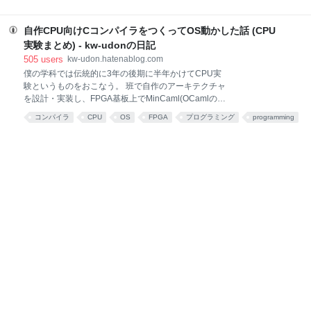
がっていただき、予想だにしなかった大きな反響をい
ンパイルが行われるというようなC++プログラムであ
ただいた。 Hacker Newsで1位になったり、LLVMの公
る。 C++のコンパイル中に C言語プログラムのコンパ
式ブログで紹介されたり、果てはC++の作者である
自作CPU向けCコンパイラをつくってOS動かした話 (CPU
イルを行う、 "コンパイル時Cコンパイラ"をつくりま
Bjarne Stroustrupにも言及されるに
した #ELVMhttps://t.co/kKiLU3rLFX— うどん
実験まとめ) - kw-udonの日記
(@kw_udon_) 2016年11月18日 自分で書いておいて
505
users
kw-udon.hatenablog.com
なんだが、「なんのこっちゃ」という感じではある。
僕の学科では伝統的に3年の後期に半年かけてCPU実
(ちゃんと記事中で説明する。) 実際、変なプログラム
験というものをおこなう。 班で自作のアーキテクチャ
ではあるのだが、とても嬉しいことに多くの人に面白
を設計・実装し、FPGA基板上でMinCaml(OCamlのサ
がっていただき、予想だにしなかった大きな反響をい
ブセット)でかかれた課題用レイトレーシングプログラ
コンパイラ
CPU
OS
FPGA
プログラミング
programming
ただいた。 Hacker Newsで1位になったり、LLVMの公
ムが動けば単位がもらえるというものである。 レイト
式ブログで紹介されたり、果てはC++の作者である
education
あとで読む
computer
教育
レ完動後には、その高速化にはげむもよし、余興とし
Bjarne Stroustrupにも言及されるに
てゲームをつくるもよしで、自作CPU上で色々あそん
だりする。 今年は有志で班を結成し、自作CPU上で
xv6というOSを動かした。 僕はその班にCコンパイラ
係として参加したので、そのことについてかく。 あ
と、OS移植班全体の成果についても触れる。 わりと
長くなってしまったので、結局なにができたんだって
いう人は、とりあえず先にこっちに飛んでほしい。 動
機 期間は4ヶ月程度、配布されたFPGA基板のうえで動
かしたいという制約のもとで移植するOSはxv6を選択
した。 このOSはシンプルであるが