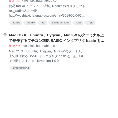
8
users
kyoshiaki.hatenablog.com
ですね！ 追記: 2014/05/21(Wed) 上記 URL を参考に、
簡易 radiko.jp プレミアム対応 Radiko 録音スクリプト
私が radiko.jp プレミアム対応の簡易 Radiko 録音スク
rec_radiko2.sh 公開。
リプト rec_radiko2.sh
http://kyoshiaki.hatenablog.com/entry/2014/05/04/184
748 上記 URL も参考にしてください。 まず最初に OS
radiko
feedly
ifttt
saved for later
Mac
Tips
X 10.9 Mavericks で動作するように修正した 2ch
あとで読む
Script version 0.4
http://kyoshiaki.sakura.ne.jp/osx/index.html を上記
Mac OS X、Ubuntu、Cygwin、MinGW のターミナル上
URLで公開します。フリーウェアなので、良かったら
で動作するプチコン準拠 BASIC インタプリタ basic を公
気軽にダウンロードして下さい。 最近、マンネリ気味
開 - 2012-02-26 - KOYAMA Yoshiaki の日記
8
users
kyoshiaki.hatenablog.com
なので新しいことに挑戦してみようと海外のサイト
Mac OS X、Ubuntu、Cygwin、MinGW のターミナル
Raspberry Pi(ラズベリーパイ) http://jp.rs-
上で動作する BASIC インタプリタ basic を下記 URL
online.com/web/generalDisplay.html?
で公開します。 basic version 1.0.0
id=raspberrypi&c
http://kyoshiaki.sakura.ne.jp/osx/index.html BASIC の
programming
文法は、 プチコン
http://smileboom.com/special/petitcom/ に準拠しま
す。ただし、スプライト、BGスクリーン、256色グラ
フィック、ファイルと通信、音楽などに関するステー
トメントと関数は、対応していません。 あくまでも、
実験的に作成したものです。メモリの解放なども省い
ています。flex、bison、C 言語で作成され、ソースも
含まれています。 実用性に乏しいですが、良かったら
ダウンロードしてください。 BASIC インタプリタだけ
だと寂しいので、Land of