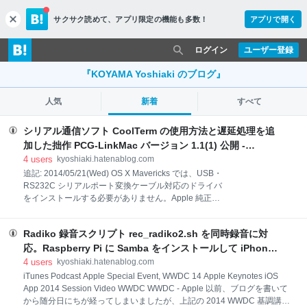
サクサク読めて、
アプリ限定の機能も多数！
アプリで開く
c
l
o
ログイン
ユーザー登録
s
e
『KOYAMA Yoshiaki のブログ』
人気
新着
すべて
シリアル通信ソフト CoolTerm の使用方法と遅延処理を追
加した拙作 PCG-LinkMac バージョン 1.1(1) 公開 -
KOYAMA Yoshiaki のブログ
4
users
kyoshiaki.hatenablog.com
追記: 2014/05/21(Wed) OS X Mavericks では、USB・
RS232C シリアルポート変換ケーブル対応のドライバ
をインストールする必要がありません。Apple 純正の
ドライバがインストールされています。 ~ $ cd
/System/library/Extensions/IOUSBFamily.kext/Content
Radiko 録音スクリプト rec_radiko2.sh を同時録音に対
s/Plugins/
/System/library/Extensions/IOUSBFamily.kext/Content
応。Raspberry Pi に Samba をインストールして iPhone
s/PlugIns $ ls AppleUSBCDC.kext
と Mac で Raspberry Pi にアクセス。 - KOYAMA
4
users
kyoshiaki.hatenablog.com
AppleUSBMergeNub.kext
Yoshiaki のブログ
iTunes Podcast Apple Special Event, WWDC 14 Apple Keynotes iOS
AppleUSBCDCACMControl.kext AppleUSBOHCI.kext
App 2014 Session Video WWDC WWDC - Apple 以前、ブログを書いて
AppleUSBCDCACMData.kext
から随分日にちが経ってしまいましたが、上記の 2014 WWDC 基調講