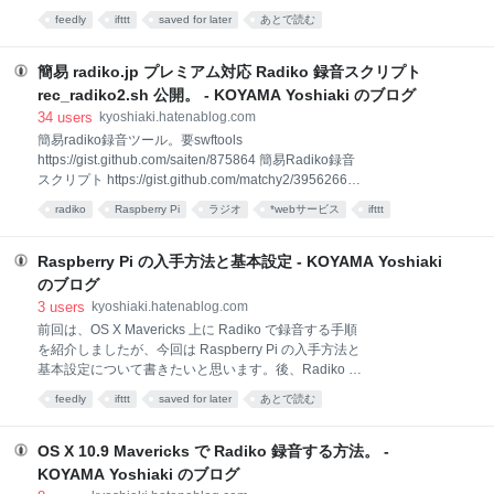
AppleUSBOpticalMouse.kext AppleUSBCDCDMM.k
演、セッションビデオを見ました。一番の話題はプログラミング言語
feedly
ifttt
saved for later
あとで読む
Swift だと思います。 The Swift Programming Language The Swift
Programming Language - Apple Inc. Using Swift with Cocoa and
Objective-C Using Swift with Cocoa and Objective-C - Apple Inc. 上記
簡易 radiko.jp プレミアム対応 Radiko 録音スクリプト
URL のブックを iPad で読み終えました。個人的な感想は次回にで
rec_radiko2.sh 公開。 - KOYAMA Yoshiaki のブログ
34
users
kyoshiaki.hatenablog.com
簡易radiko録音ツール。要swftools
https://gist.github.com/saiten/875864 簡易Radiko録音
スクリプト https://gist.github.com/matchy2/3956266
上記 URL を参考に radiko.jp プレミアム対応の簡易
radiko
Raspberry Pi
ラジオ
*webサービス
ifttt
Radiko 録音スクリプト rec_radiko2.sh を作成してみ
unclassified
ツール
linux
ました。引数として放送局のステーション id、録音時
間、メールアドレス、パスワードなどを渡すと mp3 形
Raspberry Pi の入手方法と基本設定 - KOYAMA Yoshiaki
式ファイルを作成します。(スクリプトを実行すると録
のブログ
音が始まります。) 追記: 2019/04/01(Mon) 19:17:08
3
users
kyoshiaki.hatenablog.com
Flash 版の RTMP を利用した拙作 rec_radiko2.sh では
前回は、OS X Mavericks 上に Radiko で録音する手順
なく、HLS配信データを保存する rec_radiko_live.sh
を紹介しましたが、今回は Raspberry Pi の入手方法と
を使用してください。詳しい解説、ダウンロー
基本設定について書きたいと思います。後、Radiko プ
レミアムに対応した rec_radiko.sh が 簡易radiko録音
feedly
ifttt
saved for later
あとで読む
ツール。要swftools (Radiko プレミアム版)
https://gist.github.com/saiten/875864 で公開されてい
ます。 簡易Radiko録音スクリプト(Radiko 無料版)
OS X 10.9 Mavericks で Radiko 録音する方法。 -
https://gist.github.com/matchy2/3956266 本格的に利用
KOYAMA Yoshiaki のブログ
するには上記スクリプトを参考にカスタマイズが必要