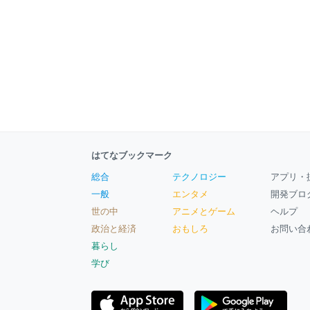
はてなブックマーク
総合
テクノロジー
アプリ・
一般
エンタメ
開発ブロ
世の中
アニメとゲーム
ヘルプ
政治と経済
おもしろ
お問い合
暮らし
学び