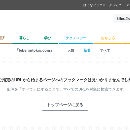
はてなブックマークって？
ア
経済
暮らし
学び
テクノロジー
おもしろ
『lebenintokio.com』
人気
新着
すべて
ご指定のURLから始まるページへの
ブックマークは見つかりませんでし
条件を「すべて」にすることで、
すべてのURLを対象に検索できます
トップページに戻る