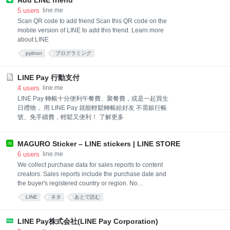
Add LINE friend
5
users
line.me
Scan QR code to add friend Scan this QR code on the
mobile version of LINE to add this friend. Learn more
about LINE
python
プログラミング
LINE Pay 行動支付
4
users
line.me
LINE Pay 轉帳十分便利午餐費、聚餐費，或是一起買生
日禮物， 用 LINE Pay 就能輕鬆轉帳給好友 不需銀行帳
號、免手續費，輕鬆又便利！ 了解更多
MAGURO Sticker – LINE stickers | LINE STORE
6
users
line.me
We collect purchase data for sales reports to content
creators. Sales reports include the purchase date and
the buyer's registered country or region. No
identifiable information is ever included in reports.
LINE
ネタ
あとで読む
LINE Pay株式会社(LINE Pay Corporation)