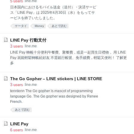
5
users
line.me
日本国内におけるモバイル送金（送付）・決済サービ
ス「LINE Pay」は 2025年4月30日（水）をもってサ
ービスを終了いたしました。
ケータイ
Money
あとで読む
LINE Pay 行動支付
3
users
line.me
LINE Pay 轉帳十分便利午餐費、聚餐費，或是一起買生日禮物， 用 LINE
Pay 就能輕鬆轉帳給好友 不需銀行帳號、免手續費，輕鬆又便利！ 了解更
多
The Go Gopher – LINE stickers | LINE STORE
3
users
line.me
tenntenn The Go gopher is mascot of programming
language Go. The Go gopher was designed by Renee
French.
あとで読む
LINE Pay
6
users
line.me