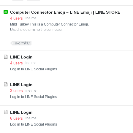
Computer Connector Emoji – LINE Emoji | LINE STORE
4
users
line.me
Mild Turkey This is a Computer Connector Emoji.
Used to determine the connector.
あとで読む
LINE Login
4
users
line.me
Log in to LINE Social Plugins
LINE Login
3
users
line.me
Log in to LINE Social Plugins
LINE Login
6
users
line.me
Log in to LINE Social Plugins