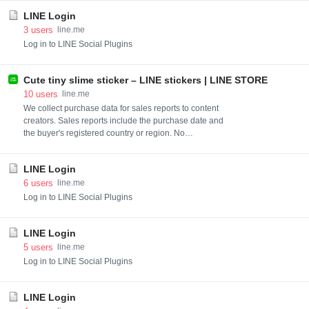
LINE Login
3
users
line.me
Log in to LINE Social Plugins
Cute tiny slime sticker – LINE stickers | LINE STORE
10
users
line.me
We collect purchase data for sales reports to content
creators. Sales reports include the purchase date and
the buyer's registered country or region. No
identifiable information is ever included in reports.
LINE Login
6
users
line.me
Log in to LINE Social Plugins
LINE Login
5
users
line.me
Log in to LINE Social Plugins
LINE Login