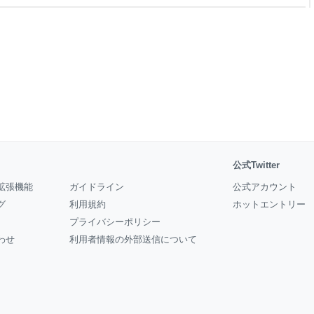
付けながら焼き(揚げ)、完
きを切ってくれる。早く食べた
ッパに詰めるから先
公式Twitter
拡張機能
ガイドライン
公式アカウント
グ
利用規約
ホットエントリー
プライバシーポリシー
わせ
利用者情報の外部送信について