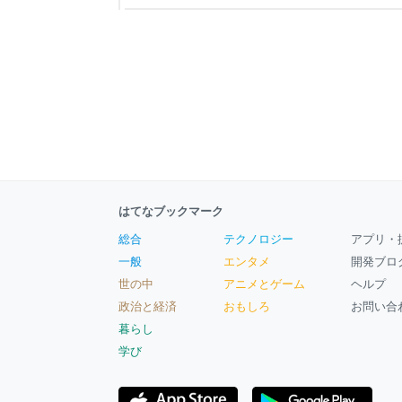
る。白菜からでる水分でジュッと油が飛ぶので気を
成。 Xに載せようと写真を撮る。妻が斜めに春巻
いので数枚撮り、食卓に着く。娘の冷凍ご飯をタ
はてなブックマーク
総合
テクノロジー
アプリ・
一般
エンタメ
開発ブロ
世の中
アニメとゲーム
ヘルプ
政治と経済
おもしろ
お問い合
暮らし
学び