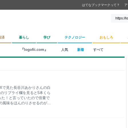
はてなブックマークって？
ア
経済
暮らし
学び
テクノロジー
おもしろ
『logofii.com』
人気
新着
すべて
めたXで見た長谷川あかりさんの白
のリプライ欄を見ると5本くら
った！と言っていたので倍量で
の風味をほんのりさせるのがポ
けの量が良く分からなかったの
われた。妻は生姜が好きなので
1かけの量を学んだ。多分4か
のせ、皮で包み、揚げ焼きにす