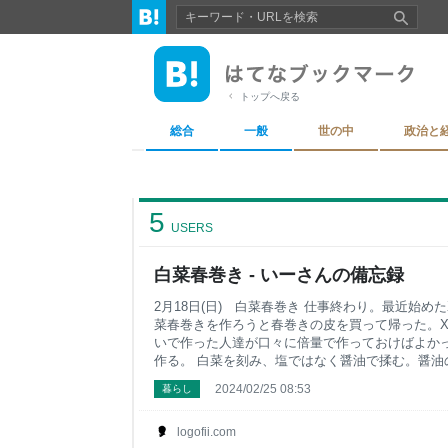
トップへ戻る
総合
一般
世の中
政治と
5
USERS
白菜春巻き - いーさんの備忘録
2月18日(日) 白菜春巻き 仕事終わり。最近始
菜春巻きを作ろうと春巻きの皮を買って帰った。X
いで作った人達が口々に倍量で作っておけばよか
作る。 白菜を刻み、塩ではなく醤油で揉む。醤油
イントなのだそう。生姜は倍量なので2かけ。1か
2024/02/25 08:53
暮らし
だが、適当に切ろうとしたら、多いよ！と妻に言
素直に従う。細切りするととても量が多く見える。
け分位切ろうとした。あとは薄切り肉の上に具を
logofii.com