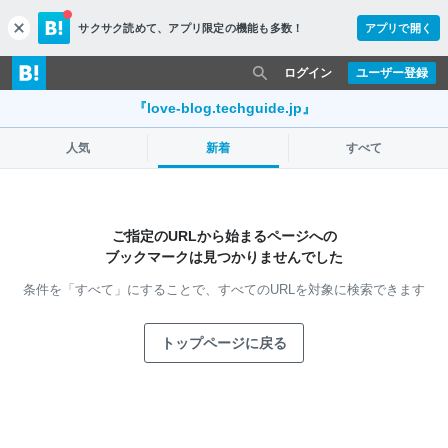
サクサク読めて、
アプリ限定の機能も多数！
アプリで開く
c
l
o
ログイン
ユーザー登録
s
e
『love-blog.techguide.jp』
人気
新着
すべて
ご指定のURLから始まるページへの
ブックマークは見つかりませんでした
条件を「すべて」にすることで、
すべてのURLを対象に検索できます
トップページに戻る