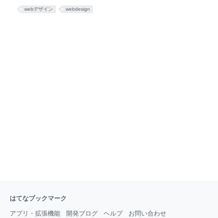
旅をしてきたルルルン。旅を重ねるごとに、日本の風土や文化のゆたか
webデザイン
webdesign
さ
はてなブックマーク
アプリ・拡張機能
開発ブログ
ヘルプ
お問い合わせ