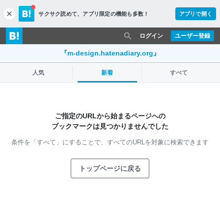
サクサク読めて、
アプリ限定の機能も多数！
アプリで開く
c
l
o
ログイン
ユーザー登録
s
e
『m-design.hatenadiary.org』
人気
新着
すべて
ご指定のURLから始まるページへの
ブックマークは見つかりませんでした
条件を「すべて」にすることで、
すべてのURLを対象に検索できます
トップページに戻る