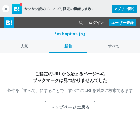
サクサク読めて、
アプリ限定の機能も多数！
アプリで開く
c
l
o
ログイン
ユーザー登録
s
e
『m.hapitas.jp』
人気
新着
すべて
ご指定のURLから始まるページへの
ブックマークは見つかりませんでした
条件を「すべて」にすることで、
すべてのURLを対象に検索できます
トップページに戻る