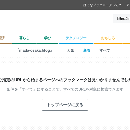
はてなブックマークって？
ア
経済
暮らし
学び
テクノロジー
おもしろ
『mada-osaka.blog』
人気
新着
すべて
ご指定のURLから始まるページへの
ブックマークは見つかりませんでし
条件を「すべて」にすることで、
すべてのURLを対象に検索できます
トップページに戻る