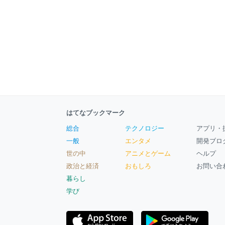
はてなブックマーク
総合
テクノロジー
アプリ・
一般
エンタメ
開発ブロ
世の中
アニメとゲーム
ヘルプ
政治と経済
おもしろ
お問い合
暮らし
学び