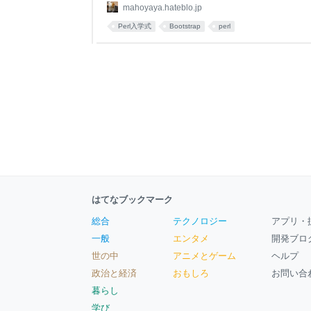
記事はPerl入学式で教材として利用されているMojol
mahoyaya.hateblo.jp
開発の学習をちょびっとだけ延長した内容です。 Pe
Perl入学式
Bootstrap
perl
はてなブックマーク
総合
テクノロジー
アプリ・
一般
エンタメ
開発ブロ
世の中
アニメとゲーム
ヘルプ
政治と経済
おもしろ
お問い合
暮らし
学び