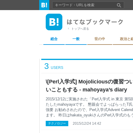
トップへ戻る
総合
一般
世の中
政治と
3
USERS
\[Perl入学式] Mojolicious
いこともする - mahoyaya’s diary
2015/12/12に実施された「Perl入学式 in 東京 
たしたmahoyayaです。 懇親会でよっぱらったT氏にA
強要 お勧めされたので、Perl入学式Advent Calen
ます。 昨日はhakata_oyukiさんのPerl入学
それぞれだと思いますが、自分はこの投稿を読んで震
2015/12/24 14:42
テクノロジー
式をきっかけに色々なものへ貢献していきたいと強
いい話の後の投稿つらいｗｗｗ Mojolicious::Li