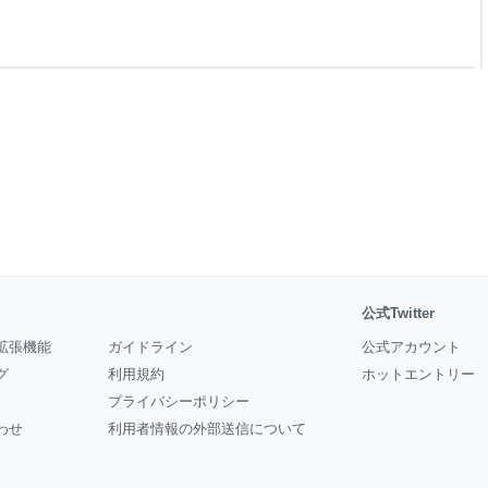
iciousを利用したwebアプリ
rl入学式のwebアプリ開発
公式Twitter
拡張機能
ガイドライン
公式アカウント
グ
利用規約
ホットエントリー
プライバシーポリシー
わせ
利用者情報の外部送信について