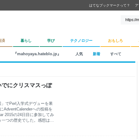
はてなブックマークって？
ア
経済
暮らし
学び
テクノロジー
おもしろ
『mahoyaya.hateblo.jp』
人気
新着
すべて
の復習ついでにクリスマスっぽ
第5回」でPerl入学式デヴューを果
dventCalenderへの投稿を
dar 2015の24日目に参加してみ
式のもう一つの歴史でした。感想は人
えました。 自分もPerl入学
く思いました。 っていうか、
teを利用したwebアプリ開発 この