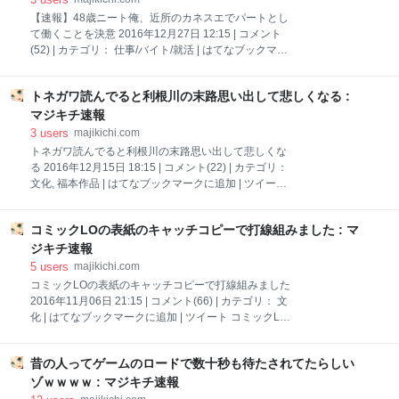
2017/01/14(土)20:16:05 ID:FhV 闇深すぎやろ 3：名無
【速報】48歳ニート俺、近所のカネスエでパートとし
しさん＠おーぷん 2017/01/14(土)20:16:40 ID:Phy ジ
て働くことを決意 2016年12月27日 12:15 | コメント
モティーかな？ 4：名無しさん＠おーぷん
(52) | カテゴリ： 仕事/バイト/就活 | はてなブックマー
2017/01/14(土)20:17:00 ID:z9R 趣味（薬物） 5：名無
クに追加 | ツイート 【速報】48歳ニート俺、近所のカ
しさん＠おーぷん 2017/01/
ネスエでパートとして働くことを決意1：以下、＼
トネガワ読んでると利根川の末路思い出して悲しくなる :
(^o^)／でVIPがお送りします 2016/12/24(土)
00:21:52.206 ID:RSznx4AZ0EVE.net いつまでも親に
マジキチ速報
心配かけれんし決心したわ 引用元
3
users
majikichi.com
http://viper.2ch.sc/test/read.cgi/news4vip/1482506512
トネガワ読んでると利根川の末路思い出して悲しくな
2：以下、＼(^o^)／でVIPがお送りします
る 2016年12月15日 18:15 | コメント(22) | カテゴリ：
2016/12/24(土) 00:22:13.373 ID:j/84rRqJ0EVE.net 頑
文化, 福本作品 | はてなブックマークに追加 | ツイート
張れよ 9：以下、＼(^o^)／でVIPがお送りします
トネガワ読んでると利根川の末路思い出して悲しくな
2016/12/24(土) 0
る1：風吹けば名無し＠＼(^o^)／ 2016/12/12(月)
コミックLOの表紙のキャッチコピーで打線組みました : マ
15:18:50.60 ID:8Y53fzp301212.net なんであそこから
鉄骨渡りとかちょっとカイジに負けただけで焼き土下
ジキチ速報
座って展開になるんや 引用元
5
users
majikichi.com
http://tomcat.2ch.sc/test/read.cgi/livejupiter/148152353
コミックLOの表紙のキャッチコピーで打線組みました
0 3：風吹けば名無し＠＼(^o^)／ 2016/12/12(月)
2016年11月06日 21:15 | コメント(66) | カテゴリ： 文
15:19:22.57 ID:jjzYJAra01212.net カイジに謝罪するっ
化 | はてなブックマークに追加 | ツイート コミックLO
て言っちゃったから 4：風吹けば名無し＠＼(^o^)／
の表紙のキャッチコピーで打線組みました1：名無し
2016/12/1
さん＠おーぷん 2016/09/16(金)22:44:06 ID:6W5 1(中)
昔の人ってゲームのロードで数十秒も待たされてたらしい
この娘の母親が本当に好きだった。それを今、思い出
した。 2(二)ひとは、ひとりでに、恋を知る。 3(右)言
ゾｗｗｗｗ : マジキチ速報
いたいこと、全部忘れた。 4(三)あれから7年、僕はロ