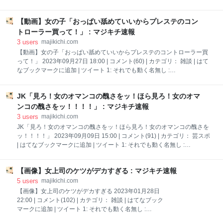
https://video.twimg.com/ext_tw_video/194684678781
| ツイート 引用元: 【悲報】甲子園出場の広島広陵高
5
校、新入部員にフェラ強要 被害者は退学 1: それでも
【動画】女の子「おっぱい舐めていいからプレステのコン
動く名無し : 2025/08/04(月) 00:19:58.73 ID:U+vStp7I0
https://www.threads.com/@108takapi/post/DM37fhDB
トローラー買って！」 : マジキチ速報
a7y 広陵高校野球部いじめ事案（2025年1月20日～22
3
users
majikichi.com
日）概要 1月20日（月） 被害者BとAがBの部屋でカッ
【動画】女の子「おっぱい舐めていいからプレステのコントローラー買
プ麺を食べ、加害者1が注意し、Bに1,000円で衣類購
って！」 2023年09月27日 18:00 | コメント(60) | カテゴリ： 雑談 | はて
入を依頼（口止め料の可能性）。 1月21日（火） 夜、
なブックマークに追加 | ツイート 1: それでも動く名無し :
加害者3がBを蹴り、バットで威嚇。加者1が口頭注
2023/09/19(火) 03:35:39.23 ID:NU/kDvtp0 うむ 引用元: 【動画】女の子
意、加者5が暴行。 1月22日（水） 朝、加害者
「おっぱい舐めていいからプレステのコントローラー買って！」 2: それ
JK「見ろ！女のオマンコの醜さをッ！ほら見ろ！女のオマ
でも動く名無し : 2023/09/19(火) 03:35:49.25 ID:NU/kDvtp0
https://video.twimg.com/amplify_video/1635301358944366593/vid/608x
ンコの醜さをッ！！！！」 : マジキチ速報
1080/rrL4kArczpOGMzm1.mp4 3: それでも動く名無し : 2023/09/19(火)
3
users
majikichi.com
03:36:49.78 ID:Skuk2ZWXH えろ
JK「見ろ！女のオマンコの醜さをッ！ほら見ろ！女のオマンコの醜さを
ッ！！！！」 2023年09月09日 15:00 | コメント(91) | カテゴリ： 芸スポ
| はてなブックマークに追加 | ツイート 1: それでも動く名無し :
2023/09/09(土) 10:30:42.56 ID:MtmqBLZW0 ジャニー氏の部屋にはよく
分からない薬品と注射器がいつもあり、それが一体、なんの薬なのか知
【画像】女上司のケツがデカすぎる : マジキチ速報
らされることもないまま、デビューが決まったタレントは強制的に、そ
の注射を打たれていたというのだ。 ■一体、その注射はなんなのか？現
5
users
majikichi.com
在のタレントたちも、打たれているのか？ 地獄のようなホモ行為には耐
【画像】女上司のケツがデカすぎる 2023年01月28日
え続けてきた木山氏だったが、「ホルモン剤」とも「覚せい剤」とも噂
22:00 | コメント(102) | カテゴリ： 雑談 | はてなブック
されていたその不気味な注射を受け入れることはできず、合宿所に行か
マークに追加 | ツイート 1: それでも動く名無し :
なくなると、ジャニー氏からのお呼びもかからなくなり、すでに撮影済
2023/01/27(金) 20:17:40.08 ID:Zs/02meIr