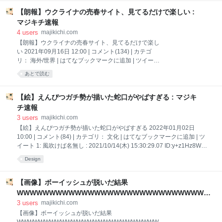
みだった光
https://i.imgur.com/L2PYTm4.jpg 引用元: 【画像】女上
【朗報】ウクライナの売春サイト、見てるだけで楽しい :
司のケツがデカすぎる 2: それでも動く名無し :
2023/01/27(金) 20:18:02.05 ID:DJkSpGljd でっっっっ
マジキチ速報
けぇえええええええ！！！！wwwwwwww 3: それでも
4
users
majikichi.com
動く名無し : 2023/01/27(金) 20:18:39.92
【朗報】ウクライナの売春サイト、見てるだけで楽し
ID:tFDVoHdr0 エロいよりもウエストが細過ぎてそっち
い 2021年09月16日 12:00 | コメント(134) | カテゴ
が気になる 5: それでも動く名無し : 2023/01/27(金)
リ： 海外/世界 | はてなブックマークに追加 | ツイート
20:20:16.75 ID:3jBAg+QD0
1: 以下、5ちゃんねるからVIPがお送りします :
あとで読む
2021/09/08(水) 13:49:35.923 ID:YT0+vN1h0
https://relaxkiev.com/en/ 引用元: 【朗報】ウクライナの
売春サイト、見てるだけで楽しい 3: 以下、5ちゃんね
【絵】えんぴつガチ勢が描いた蛇口がやばすぎる : マジキ
るからVIPがお送りします : 2021/09/08(水)
チ速報
13:50:38.357 ID:fkBvcaQz0 はいPC破壊 4: 以下、5ち
3
users
majikichi.com
ゃんねるからVIPがお送りします : 2021/09/08(水)
【絵】えんぴつガチ勢が描いた蛇口がやばすぎる 2022年01月02日
13:51:30.501 ID:YT0+vN1h0 1 フリヴニャ は4.13 円
10:00 | コメント(84) | カテゴリ： 文化 | はてなブックマークに追加 | ツ
5: 以下、5ちゃんねるからVIPがお送りします :
イート 1: 風吹けば名無し : 2021/10/14(木) 15:30:29.07 ID:y+z1Hz8W0
https://i.imgur.com/zT0msAr.jpg 引用元: 【絵じゃん】えんぴつガチ勢が
Design
描いた蛇口ｗｗｗ 2: 風吹けば名無し : 2021/10/14(木) 15:30:41.13
ID:y+z1Hz8W0 メイキング
https://video.twimg.com/ext_tw_video/1448233753071939587/pu/vid/64
【画像】ボーイッシュが脱いだ結果
0x600/aSehnmBLiU9KDUT5.mp4 3: 風吹けば名無し : 2021/10/14(木)
WWWWWWWWWWWWWWWWWWWWWWWWWWWWWW
15:30:52.12 ID:y+z1Hz8W0
WWWWWWWWWWWWWWWWWWWWWWWWWWWWWW
3
users
majikichi.com
WWWWWWWWWWWWWWWWWWWW : マジキチ速報
【画像】ボーイッシュが脱いだ結果