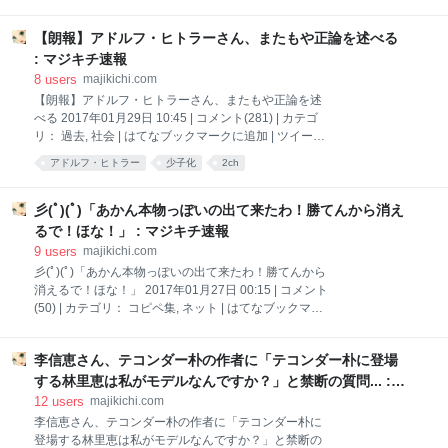
世界 | はてなブックマークに追加 | ツイート BBC女性
レポーター、秋葉原でエロ同人を手に取り激怒
【朗報】アドルフ・ヒトラーさん、またもや正論を述べる
「ギャーッ！！日本はどうかしているわ！」1：風吹
けば名無し＠＼(^o^)／ 2017/03/06(月) 17:27:44.44
: マジキチ速報
ID:E8cEh2Yz0.net 未識@技術書典2 お-03 @mishiki
8
users
majikichi.com
3月4日 「私は東京は世界一大好きだけど、日本人って
【朗報】アドルフ・ヒトラーさん、またもや正論を述
のは子供を性的に搾取して良いと思ってんじゃないか
べる 2017年01月29日 10:45 | コメント(281) | カテゴ
と懸念しているわ」 開始1分半にして残りの54分の展
リ： 過去, 社会 | はてなブックマークに追加 | ツイート
開が予想できた。
【朗報】アドルフ・ヒトラーさん、またもや正論を述
アドルフ・ヒトラー
少子化
2ch
https://twitter.com/mishiki/status/83789553220284825
べる1：名無しさん＠おーぷん
6 以下連続ツイートから
2017/01/19(木)19:45:44 ID:ZEA 引用元
http://hayabusa.open2ch.net/test/read.cgi/livejupiter/1
彡(ﾟ)(ﾟ)「あかん本物っぽいの出て来たわ！勝てんから消え
484822744 2：名無しさん＠おーぷん
るで！ほな！」 : マジキチ速報
2017/01/19(木)19:46:35 ID:ZEA 4：名無しさん＠おー
9
users
majikichi.com
ぷん 2017/01/19(木)19:48:11 ID:uGe ヒットラーが日
彡(ﾟ)(ﾟ)「あかん本物っぽいの出て来たわ！勝てんから
本のバラエティ見て笑ってるの想像したら草 8：名無
消えるで！ほな！」 2017年01月27日 00:15 | コメント
しさん＠おーぷん 2017/01/19(木)19:51:08 ID:SyX >>4
(50) | カテゴリ： コピペ集, ネット | はてなブックマー
草 5：名無しさん＠お
クに追加 | ツイート 彡(ﾟ)(ﾟ)「あかん本物っぽいの出て
来たわ！勝てんから消えるで！ほな！」1：風吹けば
李信恵さん、テコンダー朴の作者に「テコンダー朴に登場
大麻＠＼(^o^)／ 2017/01/25(水) 23:46:41.94
ID:3z/tcTQa0.net 314 名前:風吹けば名無し＠無断転載
する林里恵は私がモデルなんですか？」と禁断の質問... :
禁止:2016/10/31(月) 22:46:22.15 ID:TRfX+bEd0 基本
マジキチ速報
12
users
majikichi.com
ネットの書き込み程度じゃ捕まらんで 比例原則いうて
李信恵さん、テコンダー朴の作者に「テコンダー朴に
事件の大きさと捜査費用は比例関係になきゃいけない
登場する林里恵は私がモデルなんですか？」と禁断の