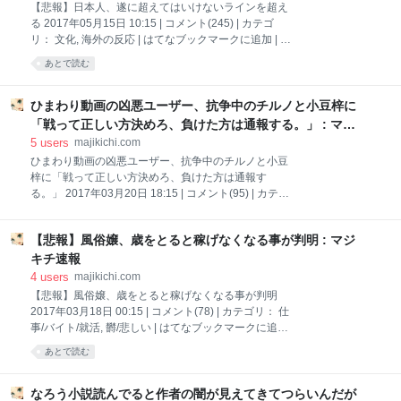
には「私のうさちゃんを助けてほしい。彼女に苦痛で
【悲報】日本人、遂に超えてはいけないラインを超え
す」と書かれている。 女性が育てているカタツムリの
る 2017年05月15日 10:15 | コメント(245) | カテゴ
健康状態が良くなく、SNSに助けを要請したと思われ
リ： 文化, 海外の反応 | はてなブックマークに追加 | ツ
る。 その反響はかなり多く、5万のリツイート、13万
イート 【悲報】お前ら、遂に超えてはいけないライン
あとで読む
いいね、そして1500もの返信があったという。 返信
を超える1：以下、＼(^o^)／でVIPがお送りします
は「これ本物か?」、「本当にウサギのようだ」、
2017/05/14(日) 12:28:30.124 ID:VFJkohRy0.net イカ
「こんなにも大きくても動きはのろまなのか？」、 「
ンでしょ 引用元
ひまわり動画の凶悪ユーザー、抗争中のチルノと小豆梓に
http://viper.2ch.sc/test/read.cgi/news4vip/1494732510
「戦って正しい方決めろ、負けた方は通報する。」 : マジ
2：以下、＼(^o^)／でVIPがお送りします
キチ速報
5
users
majikichi.com
2017/05/14(日) 12:29:15.641 ID:gQF3HPxp0.net ヤハ
ひまわり動画の凶悪ユーザー、抗争中のチルノと小豆
ウェ犯してぇ… 3：以下、＼(^o^)／でVIPがお送りし
梓に「戦って正しい方決めろ、負けた方は通報す
ます 2017/05/14(日) 12:29:18.235 ID:CgzmGhUgd.net
る。」 2017年03月20日 18:15 | コメント(95) | カテゴ
リ： 動画, 面白 | はてなブックマークに追加 | ツイート
ひまわり動画凶悪一般ユーザー「戦って正しい方決め
【悲報】風俗嬢、歳をとると稼げなくなる事が判明 : マジ
ろ、負けた方は通報する。」1：風吹けば名無し＠＼
(^o^)／ 2017/03/20(月) 13:34:53.12 ID:9YYiKKfl0.net
キチ速報
小豆がチルノに嫌がらせ ↓ チルノぶちぎれ ↓ ユーザー
4
users
majikichi.com
「動画早い方が勝ち。戦って正しい方決めろ」 ↓ 小豆
【悲報】風俗嬢、歳をとると稼げなくなる事が判明
とチルノの熾烈な争い ↓ ユーザー「負けた方は通報す
2017年03月18日 00:15 | コメント(78) | カテゴリ： 仕
る。勝った方は負けたやつの担当分まで遅れずアップ
事/バイト/就活, 欝/悲しい | はてなブックマークに追加 |
しろ。遅れたら通報する」 ↓ 小豆とチルノ、和解交渉
ツイート 【悲報】性風俗、歳をとると稼げなくなる
あとで読む
↓ ユーザー「和解するなら通報する」 引用元
1：名無しさん＠おーぷん 2017/03/17(金)19:01:23
http://tomcat.2ch.sc/test/read.c
ID:TtT だからみんな辞めてくんやね… 引用元
http://hayabusa.open2ch.net/test/read.cgi/livejupiter/1
なろう小説読んでると作者の闇が見えてきてつらいんだが