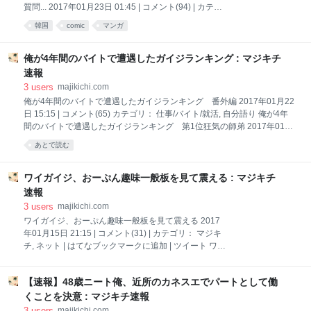
よほど証拠がそろってない限り、ネットで晒したりガ
質問... 2017年01月23日 01:45 | コメント(94) | カテゴ
キ同士の性行宣言した程度じゃ警察動かんで 321 名前:
リ： 文化, 面白 | はてなブックマークに追加 | ツイート
韓国
comic
マンガ
風吹けば名無し＠無断転載禁止:2016/10/31(月) 22
李信恵「テコンダー朴がアタシのモデルを勝手に！？
文句言ったろ！」1：風吹けば名無し＠＼(^o^)／
2017/01/21(土) 13:41:59.50 ID:505C/QZzp.net 白正男
俺が4年間のバイトで遭遇したガイジランキング : マジキチ
＠テコンダー朴★単行本発売中 @mr_beck36 テコン
速報
ダー朴の一部に差別的描写があると誤解する方もいる
3
users
majikichi.com
ようですが、 それらの描写はあくまでも差別を可視化
俺が4年間のバイトで遭遇したガイジランキング 番外編 2017年01月22
させるための表現手法であり、差別問題を 広く世に訴
日 15:15 | コメント(65) カテゴリ： 仕事/バイト/就活, 自分語り 俺が4年
えかけ、差別をなくそうとする作者の意図は明白では
間のバイトで遭遇したガイジランキング 第1位狂気の師弟 2017年01月
ないかと存じます。（担当編集者）
22日 13:45 | コメント(63) カテゴリ： 仕事/バイト/就活, 自分語り 俺が4
https://twitter.com/mr_beck36/status/672
あとで読む
年間のバイトで遭遇したガイジランキング 第2位匿名の彼女 2017年01
月22日 12:15 | コメント(47) カテゴリ： 仕事/バイト/就活, 自分語り 俺が
4年間のバイトで遭遇したガイジランキング 第3位嘘つきハゲタヌキ
ワイガイジ、おーぷん趣味一般板を見て震える : マジキチ
2017年01月22日 10:45 | コメント(39) カテゴリ： 仕事/バイト/就活, 自
速報
分語り 俺が4年間のバイトで遭遇したガイジランキング 第4位公害怪獣
3
users
majikichi.com
へドラ 2017年01月22日 09:15 | コメント(35) カテゴリ： 仕
ワイガイジ、おーぷん趣味一般板を見て震える 2017
年01月15日 21:15 | コメント(31) | カテゴリ： マジキ
チ, ネット | はてなブックマークに追加 | ツイート ワイ
ガイジ、おーぷん趣味一般板を見て震える1：名無し
さん＠おーぷん 2017/01/14(土)20:15:39 ID:FhV ﾋｴ
【速報】48歳ニート俺、近所のカネスエでパートとして働
ｯ･･･ 引用元
http://hayabusa.open2ch.net/test/read.cgi/livejupiter/1
くことを決意 : マジキチ速報
484392539 2：名無しさん＠おーぷん
3
users
majikichi.com