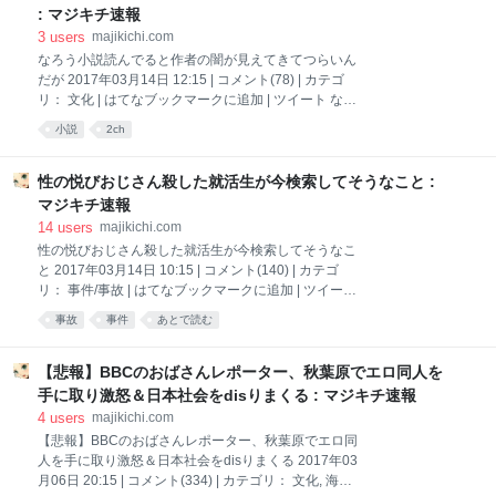
489744883 2：名無しさん＠おーぷん
: マジキチ速報
2017/03/17(金)19:02:44 ID:4qE 働くのがアホみたいに
3
users
majikichi.com
思えてくるな・・・・ 3：名無しさん＠おーぷん
なろう小説読んでると作者の闇が見えてきてつらいん
2017/03/17(金)19:02:59 ID:uzO 81万円に目がいくわ
だが 2017年03月14日 12:15 | コメント(78) | カテゴ
4：名無しさん＠おーぷん 2017/03/17(金)19:03:33
リ： 文化 | はてなブックマークに追加 | ツイート なろ
ID:B
う小説読んでると作者の闇が見えてきてつらいんだが
小説
2ch
1：以下、＼(^o^)／でVIPがお送りします
2017/03/10(金) 18:40:11.453 ID:trSM33Eo0.net クラ
ス転移ものとかすごく悲しくなる 引用元
性の悦びおじさん殺した就活生が今検索してそうなこと :
http://viper.2ch.sc/test/read.cgi/news4vip/1489138811
マジキチ速報
2：以下、＼(^o^)／でVIPがお送りします
14
users
majikichi.com
2017/03/10(金) 18:40:40.441 ID:RSEOgPeQ0.net マサ
性の悦びおじさん殺した就活生が今検索してそうなこ
ツグ様ぁ～ 4：以下、＼(^o^)／でVIPがお送りします
と 2017年03月14日 10:15 | コメント(140) | カテゴ
2017/03/10(金) 18:40:46.447 ID:uFR0XGod0.n
リ： 事件/事故 | はてなブックマークに追加 | ツイート
性の悦びおじさん殺した就活生が今検索してそうなこ
事故
事件
あとで読む
と1：名無しさん＠おーぷん 2017/03/13(月)21:07:28
ID:jtE 過剰防衛 範囲 引用元
http://hayabusa.open2ch.net/test/read.cgi/livejupiter/1
【悲報】BBCのおばさんレポーター、秋葉原でエロ同人を
489406848 2：名無しさん＠おーぷん
手に取り激怒＆日本社会をdisりまくる : マジキチ速報
2017/03/13(月)21:08:12 ID:9oo 過失 刑期 3：名無しさ
4
users
majikichi.com
ん＠おーぷん 2017/03/13(月)21:09:04 ID:dnh リーマ
【悲報】BBCのおばさんレポーター、秋葉原でエロ同
ンから就活生になっとる なんか特定されたんか？ 6：
人を手に取り激怒＆日本社会をdisりまくる 2017年03
名無しさん＠おーぷん 2017/03/13(月)21:11:28 ID:jtE
月06日 20:15 | コメント(334) | カテゴリ： 文化, 海外/
>>3 腰