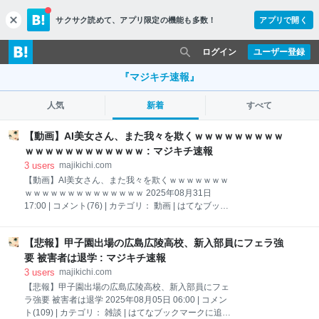
サクサク読めて、
アプリ限定の機能も多数！
アプリで開く
c
l
o
ログイン
ユーザー登録
s
e
『マジキチ速報』
人気
新着
すべて
【動画】AI美女さん、また我々を欺くｗｗｗｗｗｗｗｗｗ
ｗｗｗｗｗｗｗｗｗｗｗｗ : マジキチ速報
3
users
majikichi.com
【動画】AI美女さん、また我々を欺くｗｗｗｗｗｗｗ
ｗｗｗｗｗｗｗｗｗｗｗｗｗｗ 2025年08月31日
17:00 | コメント(76) | カテゴリ： 動画 | はてなブック
マークに追加 | ツイート 1: それでも動く名無し :
2025/08/20(水) 20:55:14.90 ID:k/aBE2LS0
【悲報】甲子園出場の広島広陵高校、新入部員にフェラ強
https://video.twimg.com/ext_tw_video/195776730564
5158403/pu/vid/avc1/560x736/F9RdTh_od-
要 被害者は退学 : マジキチ速報
s0Bipm.mp4
3
users
majikichi.com
https://video.twimg.com/amplify_video/195585921885
【悲報】甲子園出場の広島広陵高校、新入部員にフェ
6337413/vid/avc1/720x960/Kv8CbecRexUG8Bx0.mp
ラ強要 被害者は退学 2025年08月05日 06:00 | コメン
4
ト(109) | カテゴリ： 雑談 | はてなブックマークに追加