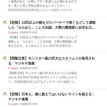
http://viper.2ch.sc/test/read.cgi/news4vip/1522412057
一昔前の白人「お願いです！私達には人権があるので
3：以下、？ちゃんねるからVIPがお送りします
す！黒人と同じ空気を吸わせないでください！」
2018/03/30(金) 21:14:52.096 ID:zjMgXmLd0.net ｼﾞｬｯ
2018年02月21日 00:15 | コメント(312) | カテゴリ：
ｼﾞｬｯｼﾞｬｯ 4：以下、？ちゃんねるからVIPがお送りしま
海外/世界, 過去 | はてなブックマークに追加 | ツイート
す 2018/03/30(金)
白人「お願いです！私達には人権があるのです！黒人
【悲報】12匹以上の猫をガスバーナーで焼くなどして虐殺
と同じ空気を吸わせないでください！」1：風吹けば
名無し＠＼(^o^)／ 2017/06/13(火) 13:29:25.02
した「カルおじ」こと大矢誠、大勢の愛猫家に自宅を凸さ
ID:GwteeYyv0.net 「クリスマスに欲しいのは唯一、ク
れ、もうめちゃくちゃ : マジキチ速報
3
users
majikichi.com
リーンな白人専用の学校」「人種隔離を守れ」。 学校
【悲報】12匹以上の猫をガスバーナーで焼くなどして
で人種隔離を続けることを求める白人女性ら。 警察官
虐殺した「カルおじ」こと大矢誠、大勢の愛猫家に自
に向かって叫ぶ。 1960年11月15日、ルイジアナ州の
宅を凸され、もうめちゃくちゃ 2017年10月07日
ウィリアム・フランツ小学校。 白人専用だったが、裁
20:35 | コメント(377) | カテゴリ： 生物/自然の話 | は
判所が隔離をやめるように命じた。 黒人の子どもが登
てなブックマークに追加 | ツイート 【悲報】猫虐殺
校し始めて2日目の抗議活動。 引用元 http://tomcat.2ch
【閲覧注意】モンスター級の巨大なカタツムリが発見され
犯、チンフェや岡尚大以上にけんまされる1：風吹け
ば名無し＠＼(^o^)／ 2017/10/07(土) 17:39:41.71
る : マジキチ速報
ID:U5Xa8IP9M.net ↓憤怒する愛猫家達 みなさん こん
4
users
majikichi.com
ばんは 昨日 １６時 深谷のおじさんのマンション、訪
【閲覧注意】モンスター級の巨大なカタツムリが発見
問者きたらしく 奥様、または 本人が 110番したのかな
される 2017年07月28日 08:35 | コメント(44) | カテゴ
あ？ パトカー来てましたかな？ まあ 皆様 深谷のおじ
リ： 生物/自然の話 | はてなブックマークに追加 | ツイ
さん家族はいるんですが 我々も行き過ぎは やめましょ
ート 【閲覧注意】モンスター級の巨大なカタツムリが
う 深谷のおじさんらも ナーバスになってます
話題に 「こんなにも大きくても動きはのろまなの
pic.twitter.com/8PlcE8VxfQ— 市川ヒロシ
【悲報】日本人、遂に超えてはいけないラインを超える :
か？」1：名無しさん＠涙目です。(庭)＠＼(^o^)／
[US] NG NG.net 米コロラド州に住む女性が23日に自身
マジキチ速報
のツイッターに巨大なカタツムリの写真を投稿。 そこ
3
users
majikichi.com