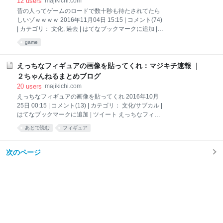
12
users
majikichi.com
リコンのままだ。 5(指)こんな僕でも。こんな世界が。
昔の人ってゲームのロードで数十秒も待たされてたら
それでも楽園であることを。君の深呼吸で知った。
しいゾｗｗｗｗ 2016年11月04日 15:15 | コメント(74)
6(遊)ロリコンに春は来ない 7(左)天使のスピード 8(一)
| カテゴリ： 文化, 過去 | はてなブックマークに追加 |
恐るべき世界の中で生命は微笑み続ける 9(捕)そういえ
ツイート 【】昔の人ってゲームのロードで数十秒待た
game
ば前に一度だけ、あの娘から年賀状をもらったことが
されてたらしいゾｗｗｗｗｗｗｗｗ1：以下、＼(^o^)
ある。 先発 遅く起きた日の朝ごはんは別世界の味が
／でVIPがお送りします 2016/11/01(火) 12:11:49.325
した
ID:aoAPKxq/0.net そんな大昔の人が今のゲームやった
えっちなフィギュアの画像を貼ってくれ：マジキチ速報 ｜
らビックリするんだろうな 引用元
２ちゃんねるまとめブログ
http://viper.2ch.sc/test/read.cgi/news4vip/1477969909
20
users
majikichi.com
3：以下、＼(^o^)／でVIPがお送りします
えっちなフィギュアの画像を貼ってくれ 2016年10月
2016/11/01(火) 12:12:56.952 ID:XS7qu1TVd.net >>1
25日 00:15 | コメント(13) | カテゴリ： 文化/サブカル |
ノーモアヒーローズの箱版が酷かったな 4：以下、＼
はてなブックマークに追加 | ツイート えっちなフィギ
(^o^)／でVIPがお送り
ュアの画像を貼ってくれ 1： 以下、＼(^o^)／でVIPが
あとで読む
フィギュア
お送りします 2016/05/16(月) 00:00:24.182
ID:EeTgA5zsa.net その画像で抜くから早くして 引用
元
次のページ
http://viper.2ch.sc/test/read.cgi/news4vip/1463324424
3： 以下、＼(^o^)／でVIPがお送りします
2016/05/16(月) 00:02:45.736 ID:4LWOGu800.net 4：
以下、＼(^o^)／でVIPがお送りします 2016/05/16(月)
00:04:31.903 ID:oO5K/2990.net 5： 以下、＼(^o^)／
で