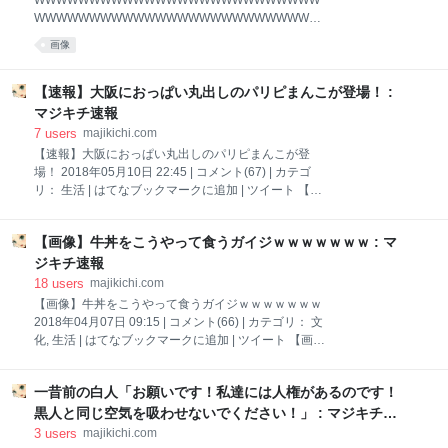
WWWWWWWWWWWWWWWWWWWWWWWWWW
WWWWWWWWWWWWWWWWWWWWWWWWWW
WWWWWWWWWWWWWWWWWWWWWWWWWW
画像
WW 2020年11月21日 01:00 | コメント(85) | カテゴ
リ： 雑談 | はてなブックマークに追加 | ツイート 1: 以
下、5ちゃんねるからVIPがお送りします :
【速報】大阪におっぱい丸出しのパリピまんこが登場！ :
2020/10/18(日) 19:48:58.857 ID:h/BkwshUa
マジキチ速報
https://imgur.com/it8TgaA https://imgur.com/jcNf5Vo 引
7
users
majikichi.com
用元: 【画像】ボーイッシュが脱いだ結果
【速報】大阪におっぱい丸出しのパリピまんこが登
WWWWWWWWWWWWWWWWWWWWWWWWWW
場！ 2018年05月10日 22:45 | コメント(67) | カテゴ
WWWWWWWWWWWWWWWWWWWWWWWWWW
リ： 生活 | はてなブックマークに追加 | ツイート 【速
WWWWWWWWWWWWWWWWWWWWWWWWWW
報】大阪に全裸のパリピまんこが現れる1：風吹けば
WW 5: 以下、5ちゃんねるからVIPがお送
名無し 2018/05/10(木) 18:59:18.93 ID:RFiBv9Wo0.net
【画像】牛丼をこうやって食うガイジｗｗｗｗｗｗｗ : マ
@kusowwwkessaku 大阪キマってるわwwww 引用元
http://tomcat.2ch.sc/test/read.cgi/livejupiter/152594635
ジキチ速報
8 2：風吹けば名無し 2018/05/10(木) 18:59:36.44
18
users
majikichi.com
ID:vnENOh4lM.net かわいいやん 3：風吹けば名無し
【画像】牛丼をこうやって食うガイジｗｗｗｗｗｗｗ
2018/05/10(木) 18:59:47.12 ID:HyHdU9fZ0.net ガチで
2018年04月07日 09:15 | コメント(66) | カテゴリ： 文
草 心斎橋か？ 5：風吹けば名無し 2018/05/10(木)
化, 生活 | はてなブックマークに追加 | ツイート 【画
像】この牛丼の食い方するガイジｗｗｗｗｗｗｗｗｗ
ｗｗｗｗｗｗｗｗｗｗｗｗｗｗｗｗｗｗｗｗｗｗｗｗ
一昔前の白人「お願いです！私達には人権があるのです！
ｗｗｗｗｗｗｗ1：以下、？ちゃんねるからVIPがお送
りします 2018/03/30(金) 21:14:17.855
黒人と同じ空気を吸わせないでください！」 : マジキチ速
ID:p5JQ+D2C0.net えぇ‥‥‥‥ 引用元
報
3
users
majikichi.com