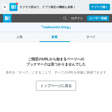
サクサク読めて、
アプリ限定の機能も多数！
アプリで開く
c
l
o
ログイン
ユーザー登録
s
e
『makarotte.blog』
人気
新着
すべて
ご指定のURLから始まるページへの
ブックマークは見つかりませんでした
条件を「すべて」にすることで、
すべてのURLを対象に検索できます
トップページに戻る