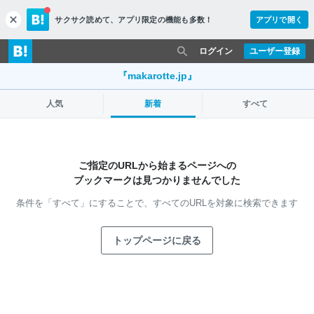
サクサク読めて、
アプリ限定の機能も多数！
アプリで開く
c
l
o
ログイン
ユーザー登録
s
e
『makarotte.jp』
人気
新着
すべて
ご指定のURLから始まるページへの
ブックマークは見つかりませんでした
条件を「すべて」にすることで、
すべてのURLを対象に検索できます
トップページに戻る