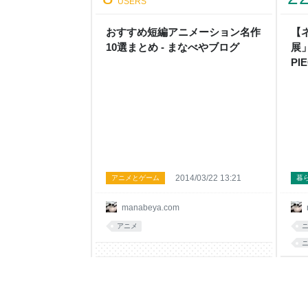
USERS
おすすめ短編アニメーション名作
【
10選まとめ - まなべやブログ
展
PI
や
2014/03/22 13:21
アニメとゲーム
暮
manabeya.com
アニメ