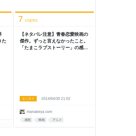
7
USERS
界
【ネタバレ注意】青春恋愛映画の
きた
傑作。ずっと言えなかったこと。
「たまこラブストーリー」の感
想。 - まなべやブログ
2014/04/30 21:02
エンタメ
manabeya.com
感想
映画
アニメ