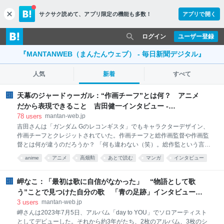
サクサク読めて、
アプリ限定の機能も多数！
アプリで開く
c
l
o
ログイン
ユーザー登録
s
e
『MANTANWEB（まんたんウェブ） - 毎日新聞デジタル』
人気
新着
すべて
天幕のジャードゥーガル：“作画チーフ”とは何？ アニメ
だから表現できること 吉田健一インタビュー -
MANTANWEB（まんたんウェブ）
78
users
mantan-web.jp
吉田さんは「ガンダム Gのレコンギスタ」でもキャラクターデザイン、
作画チーフとクレジットされていた。作画チーフと総作画監督や作画監
督とは何が違うのだろうか？ 「何も違わない（笑）。総作監という言い
方をやめているだけです。言葉のあやなんです。メインアニメーターと
anime
アニメ
高畑勲
あとで読む
マンガ
インタビュー
いうのもあるけど、誰が言い始めたんですかね？ 自分じゃないかとい
漫画
manga
interview
う気がするのですが『エウレカ』のときに使ったんですよ。僕と中田栄
治くんがメインアニメーターでした。元々、『キングゲイナー』でアニ
岬なこ：「最初は歌に自信がなかった」 “物語として歌
メーションディレクターを名乗ることになったのですが、僕にとっては
う”ことで見つけた自分の歌 「青の足跡」インタビュー -
アニメーションディレクターといえば安彦良和さんと湖川友謙さんです
MANTANWEB（まんたんウェブ）
3
users
mantan-web.jp
し、お二人と同じ役職は無理だと思ったんです。ただ、『キングゲイナ
岬さんは2023年7月5日、アルバム「day to YOU」でソロアーティスト
ー』ではメカ、キャラもやってイメージボードも描いていたから、『ア
としてデビューした。それから約3年がたち、2枚のアルバム、3枚のシ