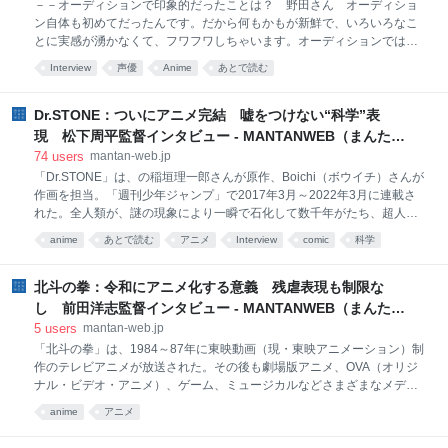
MANTANWEB（まんたんウェブ）
－－オーディションで印象的だったことは？ 野田さん オーディショ
で、剣の道へと進む赤髪美少女。第1期は、転移事件でルーデウスと共
ン自体も初めてだったんです。だから何もかもが新鮮で、いろいろなこ
に魔大陸へと飛ばされ、冒険の末、消し飛んで
とに実感が湧かなくて、フワフワしちゃいます。オーディションではし
おたん（黒崎さん）と掛け合いでした。 黒崎さん ともちん（野田さ
Interview
声優
Anime
あとで読む
ん）が第一声を発したとき、あまりにも瑞佳すぎて、私がダメだったと
してもともちんは決まるんだろうなと思っていました。だから自分では
なくて、相手の手応えを感じていました。隣に瑞佳がいたんです！ 私
Dr.STONE：ついにアニメ完結 嘘をつけない“科学”表
が桜翔になれたのは、ともちんのおかげです。 野田さん しおたんも想
現 松下周平監督インタビュー - MANTANWEB（まんたん
像していた桜翔でしたし、ぴったりだと思っていました。私は初めての
ウェブ）
74
users
mantan-web.jp
オーディションでしたし、受かりたい気持ちはもちろんありましたが、
「Dr.STONE」は、の稲垣理一郎さんが原作、Boichi（ボウイチ）さんが
その気持ちは一旦置いて、とりあえず楽しもうと思ってマイクの前で掛
作画を担当。「週刊少年ジャンプ」で2017年3月～2022年3月に連載さ
け合いをしていました。どうせ緊張するのなら、この状況を楽しむしか
れた。全人類が、謎の現象により一瞬で石化して数千年がたち、超人的
ないという気持ちで、手応えとい
な頭脳を持つ根っからの科学少年・石神千空が目覚め、科学を駆使し、
anime
あとで読む
アニメ
Interview
comic
科学
仲間を探し、世界を取り戻すことを決意する。千空は科学を駆使して、
science
ゼロから文明を築こうとする。コミックスの累計発行部数は2000万部以
上。 テレビアニメ第1期が2019年7～12月、第2期が2021年1～3月、テ
北斗の拳：令和にアニメ化する意義 残虐表現も制限な
レビスペシャル「Dr.STONE 龍水」が2022年7月、第3期の第1クールが
し 前田洋志監督インタビュー - MANTANWEB（まんたん
2023年4～6月、第2クールが同10～12月に放送された。最終シーズンは
ウェブ）
5
users
mantan-web.jp
分割3クールで、第1クールが2025年1～3月、第2クールが同年7～9月に
「北斗の拳」は、1984～87年に東映動画（現・東映アニメーション）制
放送された。第3クールが4月からTOKYO MXほかで放送中。
作のテレビアニメが放送された。その後も劇場版アニメ、OVA（オリジ
「Dr.STONE」の
ナル・ビデオ・アニメ）、ゲーム、ミュージカルなどさまざまなメディ
アミックスが展開されてきた。新作アニメ「北斗の拳 -FIST OF THE
anime
アニメ
NORTH STAR-」は、4月からTOKYO MX、BS11で毎週金曜深夜1時に放
送中で、Prime Videoで世界独占配信中。 前田監督はこれまで撮影監督