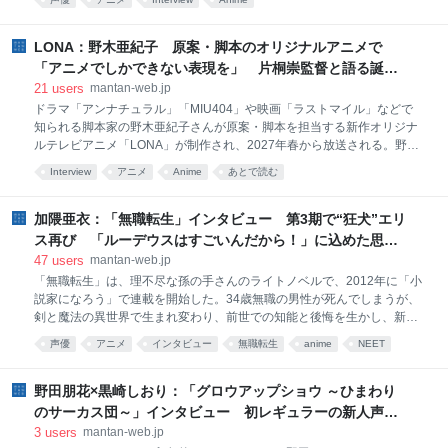
ル）」で連載中の13世紀のモンゴルを舞台としたマンガで、モンゴル帝
国の捕虜となった少女・シタラが、“知恵”を駆使して王族に取り入り、
帝国を内側から崩壊させようと決意する……というストーリー。「ひろ
LONA：野木亜紀子 原案・脚本のオリジナルアニメで
がるスカイ！プリキュア」などで知られる関根明良さんが主人公・シタ
「アニメでしかできない表現を」 片桐崇監督と語る誕生
ラ、第48回日本アカデミー賞の新人俳優賞を受賞したことも話題の俳優
の裏側 - MANTANWEB（まんたんウェブ）
21
users
mantan-web.jp
の齋藤潤さんが幼いシタラに学ぶことの重要性を説くムハンマドを演じ
ドラマ「アンナチュラル」「MIU404」や映画「ラストマイル」などで
る。齋藤さんがテレビアニメに出演するのは初めて。関根さんと齋藤さ
知られる脚本家の野木亜紀子さんが原案・脚本を担当する新作オリジナ
んに、アニメの収録について聞いた。
ルテレビアニメ「LONA」が制作され、2027年春から放送される。野木
さんは、2022年公開の劇場版アニメ「犬王」（古川日出男さん原作）の
Interview
アニメ
Anime
あとで読む
脚本を手掛けたことがあるが、テレビアニメの原案・脚本を担当するの
は初めて。劇場版アニメ「劇場版 SPY×FAMILY CODE: White」などの片
桐崇さんが監督を務め、「進撃の巨人」「SPY×FAMILY」などのWIT
加隈亜衣：「無職転生」インタビュー 第3期で“狂犬”エリ
STUDIOがアニメを制作する。オリジナルということで、まだまだ謎も
ス再び 「ルーデウスはすごいんだから！」に込めた思い
多いが、一体どんなアニメになるのだろうか。野木さんと片桐監督を直
- MANTANWEB（まんたんウェブ）
47
users
mantan-web.jp
撃した。
「無職転生」は、理不尽な孫の手さんのライトノベルで、2012年に「小
説家になろう」で連載を開始した。34歳無職の男性が死んでしまうが、
剣と魔法の異世界で生まれ変わり、前世での知能と後悔を生かし、新た
な人生が動き始める……というストーリー。“なろう系”ラノベのパイオ
声優
アニメ
インタビュー
無職転生
anime
NEET
ニアとされる人気作だ。テレビアニメ第1期の第1クールが2021年1～3
あとで読む
interview
メディア
月、第2クールが同10～12月、第2期の第1クールが2023年7月～9月、
第2クールが2024年4～6月に放送された。第3期は、7月4日にTOKYO
野田朋花×黒崎しおり：「グロウアップショウ ～ひまわり
MX、ABEMA、dアニメストアで先行して放送、配信され、7月5日から
のサーカス団～」インタビュー 初レギュラーの新人声
BS11ほかで放送。7月12日以降はTOKYO MXほかで毎週日曜深夜0時に
優 初めてだらけで「何もかもが新鮮」 -
3
users
mantan-web.jp
放送される。 エリスは、フィットア領の領主ボレアス家の凶暴な令嬢