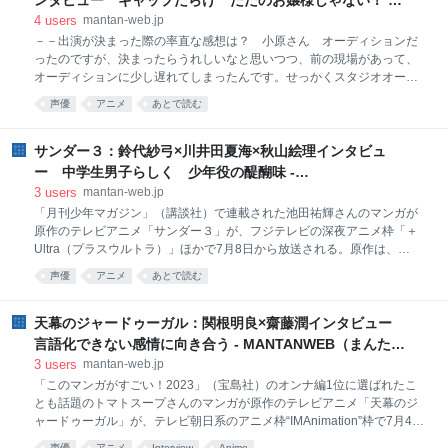
ンタビュー ギャップだらけ ただのお嬢様じゃない！ -
一度入り、ビジュアル面はアベルさんという役割分担です。現場はほと
MANTANWEB（まんたんウェブ）
4
users
mantan-web.jp
んどアベルさんにお願いしています」 監督のアベルさんの魅力を聞くと
－－出演が決まった際の率直な感想は？ 小原さん オーディションだ
「全部です！」と即答する。 「どこからお話しましょうか（笑）。ご一
ったのですが、決まったらうれしいなと思いつつ、前の現場があって、
緒すればするほど、驚くことばかりです。まず、アニメーションをとて
オーディションに少し遅れてしまったんです。せっかくスタジオオーデ
も愛している。それが
ィションまで進んだのに、終わった！と思っていて（笑）。お嬢様を演
声優
アニメ
あとで読む
じるのは初めてですし、雛子は家にいるモード、外行きモードの差を出
さなくちゃいけなくてそういう子も演じたことがなかったから、チャン
スだったのにと思っていたんです。無事、合格をいただけてホッとした
サンダー３：鈴代紗弓×川井田夏海×秋山絵理インタビュ
気持ちでした。 大西さん 私はテープオーディションだけでした。自分
ー 中学生男子らしく 少年役の醍醐味 -
で言うのもなんですけど、気品があって、お嬢様と言えば私よねって自
MANTANWEB（まんたんウェブ）
3
users
mantan-web.jp
負していたところも少しありまして（笑）。 小原さん・土屋さん
「月刊少年マガジン」（講談社）で連載された池田祐輝さんのマンガが
（笑） 大西さん テープオーディションの段階で美麗から受けた印象を
原作のテレビアニメ「サンダー３」が、フジテレビの深夜アニメ枠「＋
そのまま堂々とやらせていただきました。 小原さん （大西さんは）本
Ultra（プラスウルトラ）」ほかで7月8日から放送される。原作は、
当に現場でも、一番ブレないん
2022年に連載をスタートすると、SNSでストーリー展開、画力などが話
声優
アニメ
あとで読む
題になった“衝撃作”。“スモール３（スリー）”と呼ばれるルックスも勉強
もスポーツもパッとしない仲良し中学生トリオの活躍を描く。中学生男
子役に挑んだ“スモール３”の手塚ぴょんたろう役の鈴代紗弓さん、吾妻
天幕のジャードゥーガル：関根明良×齋藤潤インタビュー
つばめ役の川井田夏海さん、お茶の水ひろし役の秋山絵理さんに収録の
言語化できない感情に向き合う - MANTANWEB（まんたん
裏側を聞いた。
ウェブ）
3
users
mantan-web.jp
「このマンガがすごい！2023」（宝島社）のオンナ編1位に選ばれたこ
とも話題のトマトスープさんのマンガが原作のテレビアニメ「天幕のジ
ャードゥーガル」が、テレビ朝日系のアニメ枠“IMAnimation”枠で7月4日
午後11時から放送される。秋田書店のマンガサイト「Souffle（スーフ
声優
アニメ
Interview
Anime