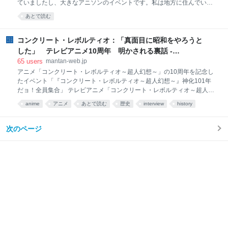
ていましたし、大きなアニソンのイベントです。私は地方に住んでいた
けど、テレビで放送されていたのを見て、お正月に家族で録画を見たり
あとで読む
もしていました。青木家でもおなじみのビッグなイベントだったんで
す。LiSAさんの『シルシ』のパフォーマンスに衝撃を受けたことをよく
覚えていますし、こんな曲があるんだ！と好きな曲に出会う場にもなっ
コンクリート・レボルティオ：「真面目に昭和をやろうと
ていました」 青木さんがアニサマのステージに立つのは今年が初めてで
した」 テレビアニメ10周年 明かされる裏話 -
はない。メディアミックスプロジェクト「BanG Dream!（バンド
MANTANWEB（まんたんウェブ）
65
users
mantan-web.jp
リ！）」のバンド「MyGO!!!!!」のメンバーとして2023～25年に3年連続
アニメ「コンクリート・レボルティオ～超人幻想～」の10周年を記念し
で大舞台に立った経験がある。 「やっぱり緊張しました。さいたまスー
たイベント「『コンクリート・レボルティオ～超人幻想～』神化101年
パーアリーナというこれまでで一番大きな会場でしたし、それだけで緊
だョ！全員集合」 テレビアニメ「コンクリート・レボルティオ～超人幻
張し
想～」の10周年を記念したイベント「『コンクリート・レボルティオ～
anime
アニメ
あとで読む
歴史
interview
history
超人幻想～』神化101年だョ！全員集合」が6月19日、新宿ロフトプラス
ワン（東京都新宿区）で開催された。水島精二監督、原作・シリーズ構
成・脚本の會川昇さん、キャラクター原案・コンセプトデザインの氷川
次のページ
へきるさん、風郎太役の中村繪里子さんが登壇し、前田久さんが司会を
担当。企画、制作時の裏話が明かされた。