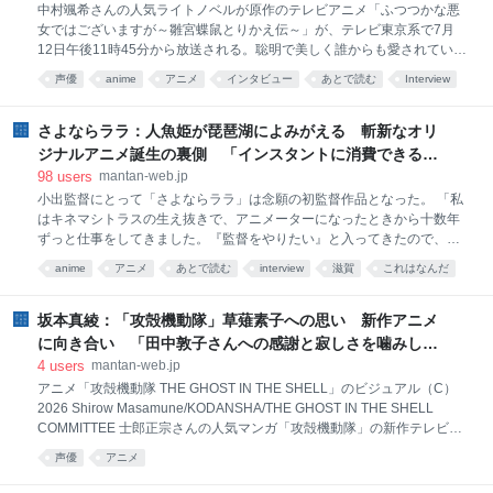
中村颯希さんの人気ライトノベルが原作のテレビアニメ「ふつつかな悪
湖」というモチーフは決まっていました。元々、小出さんの中に大きく
女ではございますが～雛宮蝶鼠とりかえ伝～」が、テレビ東京系で7月
あったモチーフだったと思います。そこからお客さんに手に取りやすい
12日午後11時45分から放送される。聡明で美しく誰からも愛されてい
ストーリーにするにはどうした
て“殿下の胡蝶”と呼ばれている黄玲琳、劣等感が強く、卑劣な言動から
声優
anime
アニメ
インタビュー
あとで読む
Interview
悪女と呼ばれ皆から嫌われている朱慧月という正反対の二人の少女が入
れ替わってしまう……という後宮“入れ替わり”逆転劇。玲琳役の石見舞
菜香さん、慧月役の川井田夏海さんが出演する。入れ替わってしまうと
さよならララ：人魚姫が琵琶湖によみがえる 斬新なオリ
いう難役に挑んだ石見さん、川井田さんに収録の裏側を聞いた。
ジナルアニメ誕生の裏側 「インスタントに消費できるア
ニメは作りたくなかった」 小出卓史監督インタビュー -
98
users
mantan-web.jp
MANTANWEB（まんたんウェブ）
小出監督にとって「さよならララ」は念願の初監督作品となった。 「私
はキネマシトラスの生え抜きで、アニメーターになったときから十数年
ずっと仕事をしてきました。『監督をやりたい』と入ってきたので、い
つかという思いがありました。この作品の前に携わっていた作品が終わ
anime
アニメ
あとで読む
interview
滋賀
これはなんだ
ったタイミングが2021年の夏頃でした。当時のキネマシトラスの社長で
創業者の小笠原（宗紀）さんから『監督やってみないか』という誘いを
受けたのがきっかけです。そのときは自分と、キャラクターデザインの
坂本真綾：「攻殻機動隊」草薙素子への思い 新作アニメ
谷（紫織）さん、それから別作品で制作やプロデューサーだった森山
に向き合い 「田中敦子さんへの感謝と寂しさを噛みしめ
（菜月）さんが一緒に呼ばれました。『原作でもいいし、オリジナルで
る大事な時間」 - MANTANWEB（まんたんウェブ）
4
users
mantan-web.jp
もいい』という話で、すぐに『オリジナルをやりたいです』と言ったの
アニメ「攻殻機動隊 THE GHOST IN THE SHELL」のビジュアル（C）
が始まりでした」 初監督作品にしてオリジナルアニメというのはリスク
2026 Shirow Masamune/KODANSHA/THE GHOST IN THE SHELL
も高いはずだが、あえて挑戦しようとした。 「アニメ業界でオリジナル
COMMITTEE 士郎正宗さんの人気マンガ「攻殻機動隊」の新作テレビア
作品を作るチャンスはなか
ニメシリーズ「攻殻機動隊 THE GHOST IN THE SHELL」の第1話
声優
アニメ
「PROLOGUE + SUPER SPARTAN i」が7月7日、カンテレ・フジテレ
ビ系の火曜午後11時のアニメ枠「火アニバル！！」で放送され、草薙素