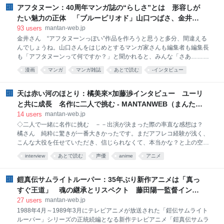
子役の坂本真綾さんが出演していることが明らかになった。草薙素子
アフタヌーン：40周年マンガ誌の“らしさ”とは 形容しが
は、2024年に亡くなった田中敦子さんが演じたことでも知られている。
たい魅力の正体 「ブルーピリオド」山口つばさ、金井暁
坂本さんは「攻殻機動隊 ARISE」「攻殻機動隊 新劇場版」でも草薙素子
編集長に聞く - MANTANWEB（まんたんウェブ）
93
users
mantan-web.jp
を演じ、10代の頃には、押井守監督が手掛けた1995年公開の劇場版アニ
金井さん “アフタヌーンっぽい”作品を作ろうと思うと多分、間違える
メ「GHOST IN THE SH
んでしょうね。山口さんをはじめとするマンガ家さんも編集者も編集長
も「アフタヌーンって何ですか？」と聞かれると、みんな「さあ……」
となる（笑）。僕は“アフタヌーンらしさ”を考えなくなったんです。企
漫画
マンガ
マンガ雑誌
あとで読む
-インタビュー
画会議やネーム会議で「アフタヌーンらしいかどうか」という判断基準
インタビュー
Interview
comic
で決めたこともありません。昔から雲をつかむようなところもあり、
「これがアフタヌーンです」と誰かが決めるのも違うかもしれないし、
天は赤い河のほとり：橘美來×加藤渉インタビュー ユーリ
マンガ家さんたちが、最大限に面白く、最大限に描きたいマンガをぶつ
と共に成長 名作に二人で挑む - MANTANWEB（まんたん
け合うのが一番なのかと思います。編集長になったばかりの頃は、ター
ウェブ）
14
users
mantan-web.jp
ゲット、男女の比率も考えたんですよ。でも、やめましたね（笑）。そ
◇二人で一緒に名作に挑む －－出演が決まった際の率直な感想は？
うじゃないと「アフタヌーン」ではなくなる。例えば、2、3年後、全然
橘さん 純粋に驚きが一番大きかったです。まだアフレコ経験が浅く、
違う雑誌になっていたとしても、それはそれでいいんじゃないかなとも
こんな大役を任せていただき、信じられなくて、本当かな？と上の空
思います。“商品”としては間
で、夢かもしれないってなっていました。誰にも言えないですし。 加藤
interview
あとで読む
声優
anime
アニメ
さん 守秘義務がありますしね（笑）。 橘さん 親にすら言えなかった
ので。2週間くらいして、本当なんだという実感が徐々にわいてきて、
親に「実は大きな役をいただけた」と話して、少しずつ実感がわき、思
鎧真伝サムライトルーパー：35年ぶり新作アニメは「真っ
いを噛み締めました。 加藤さん オーディションを受けさせていただい
すぐ王道」 魂の継承とリスペクト 藤田陽一監督インタ
た段階で、時間があまりなかったんです。カイルを演じるにあたって、
ビュー - MANTANWEB（まんたんウェブ）
27
users
mantan-web.jp
自分の地声よりも低くしてオーディションに臨みました。本番でそれを
1988年4月～1989年3月にテレビアニメが放送された「鎧伝サムライト
ずっとやらなければいけない……と覚悟しました。 －－橘さんがオーデ
ルーパー」シリーズの正統続編となる新作テレビアニメ「鎧真伝サムラ
ィションで意識したことは？ 橘さん 普段オーディションを受けると