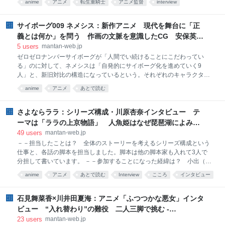
anime
アニメ
転生重騎士
アニメ監督
interview
表情の表現に気を付けて作りたいと考えておりました。 －－アニメ化で
あとで読む
インタビュー
Animation
キモになると考えたことは？ やはりエルマの戦い方の創意工夫と段取
りです。見ている視聴者様が気になって見続けてしまう要素のキモがそ
サイボーグ009 ネメシス：新作アニメ 現代を舞台に「正
こにあると思っていますので、原作の雰囲気を壊さずに、さらに盛り上
義とは何か」を問う 作画の文脈を意識したCG 安保英樹
げる方向を模索し続けております。 －－GoHandsの映像はこれまでも
監督インタビュー - MANTANWEB（まんたんウェブ）
5
users
mantan-web.jp
ダイナミックなカメラワーク、キャラクターの美しさなどが話題になっ
ゼロゼロナンバーサイボーグが「人間でい続けることにこだわってい
てきました。GoHandsの魅力は？ 弊社の作品作りは常に全従業員が一
る」のに対して、ネメシスは「自発的にサイボーグ化を進めていく9
つの作品に集中し制作を行い、全員一丸となって一つの作品を作り上げ
人」と、新旧対比の構造になっているという。それぞれのキャラクター
ることだと思って
に関しては、「内容的に結構シリアスなので、ビジュアルは原作よりリ
anime
アニメ
あとで読む
アルめにしています。CGとの相性もありますが、そのほうが作品の雰囲
気とマッチする印象がありました」とビジュアルを形作っていった。
2Dアニメ、CGアニメとさまざまなアニメが制作されてきた「サイボー
さよならララ：シリーズ構成・川原杏奈インタビュー テ
グ009」において、新作では「作画的なCGアニメ」を目指した。 「今作
ーマは「ララの上京物語」 人魚姫はなぜ琵琶湖によみが
はCGアニメなのですが、見た目、動きに関しても、作画アニメの表現を
えった？ - MANTANWEB（まんたんウェブ）
49
users
mantan-web.jp
踏襲しつつセルルック的にCG化して、エフェクトも含めてリッチにして
－－担当したことは？ 全体のストーリーを考えるシリーズ構成という
いきました。CGアニメはそのまま作ってしまうと、ぬるぬると動くよう
仕事と、各話の脚本を担当しました。脚本は他の脚本家も入れて3人で
な表現になってしまう場合もありますが、タメ・ツメを見せたり、コマ
分担して書いています。 －－参加することになった経緯は？ 小出（卓
を抜いたりすることで
史）さんを監督とするキネマシトラスのチームが若手の脚本家を探して
anime
アニメ
あとで読む
Interview
こころ
インタビュー
いるということで、私の大学時代からの友人である中西基樹監督がチー
ムプロデューサーの石川（祥気）さんを紹介してくれました。キネマシ
トラスに伺い、その時点の企画書を読ませていただき、この作品を自分
石見舞菜香×川井田夏海：アニメ「ふつつかな悪女」インタ
ならどうしたいか話したところ、一緒に作品を作ろうという流れになり
ビュー “入れ替わり”の難役 二人三脚で挑む -
ました。 －－現代の滋賀、琵琶湖が舞台というのが斬新です。アイデア
MANTANWEB（まんたんウェブ）
23
users
mantan-web.jp
が生まれたきっかけは？ 私が参加した時点で「人魚」「滋賀」「琵琶