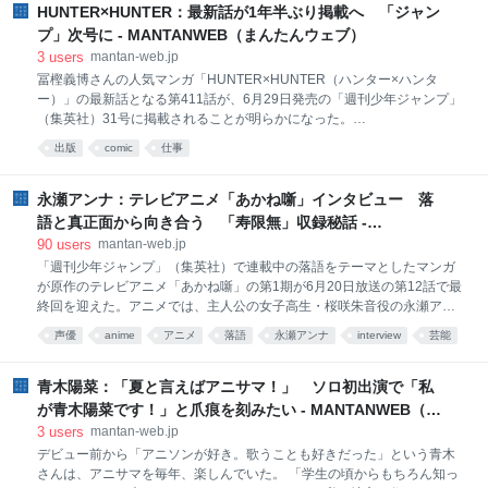
として「マクロスゼロ」「創聖のアクエリオン」などに参加してきた。
HUNTER×HUNTER：最新話が1年半ぶり掲載へ 「ジャン
アニメの監督を務めるのは初めてだった。「原作をしっかりアニメ化」
プ」次号に - MANTANWEB（まんたんウェブ）
することを第一に、令和版アニメを制作しようとした。 「『北斗の拳』
3
users
mantan-web.jp
から受け取った大事なものがたくさんあります。ケンシロウやラオウの
冨樫義博さんの人気マンガ「HUNTER×HUNTER（ハンター×ハンタ
生き方、レイの死に様に僕たちは感銘を受けてきました。ただ、それ
ー）」の最新話となる第411話が、6月29日発売の「週刊少年ジャンプ」
は、原先生や武論尊先生がそうした反応を狙って
（集英社）31号に掲載されることが明らかになった。
「HUNTER×HUNTER」が「週刊少年ジャンプ」に掲載されるのは、
出版
comic
仕事
2024年12月9日発売の同誌2025年2号以来、約1年6カ月ぶりとなる。6
月22日発売の同誌30号の予告ページで発表され、「最新話掲載＆最新刊
発売記念センターカラー」と掲載された。
永瀬アンナ：テレビアニメ「あかね噺」インタビュー 落
語と真正面から向き合う 「寿限無」収録秘話 -
MANTANWEB（まんたんウェブ）
90
users
mantan-web.jp
「週刊少年ジャンプ」（集英社）で連載中の落語をテーマとしたマンガ
が原作のテレビアニメ「あかね噺」の第1期が6月20日放送の第12話で最
終回を迎えた。アニメでは、主人公の女子高生・桜咲朱音役の永瀬アン
ナさんら声優陣による落語シーンが大きな反響を呼んだ。当然だが、マ
声優
anime
アニメ
落語
永瀬アンナ
interview
芸能
ンガに音は付いていないため、読者の想像に委ねられるところも大き
あとで読む
マンガ
い。ただ、アニメになると音が付くために、それがある意味“一つの正
解”になる。アニメになった「あかね噺」は、“正解”以上を見せられた感
青木陽菜：「夏と言えばアニサマ！」 ソロ初出演で「私
覚にもなった。中でも朱音の“高速寿限無”など永瀬さんの演技が光っ
が青木陽菜です！」と爪痕を刻みたい - MANTANWEB（ま
た。永瀬さんはどのように落語、「あかね噺」に向き合ったのだろう
んたんウェブ）
3
users
mantan-web.jp
か。収録の裏側を聞いた。
デビュー前から「アニソンが好き。歌うことも好きだった」という青木
さんは、アニサマを毎年、楽しんでいた。 「学生の頃からもちろん知っ