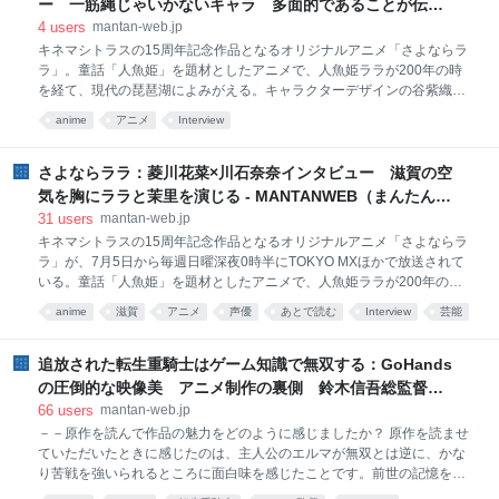
ー 一筋縄じゃいかないキャラ 多面的であることが伝わ
にも出演経験がある。「プリキュア」シリーズのオーディションを受け
るように - MANTANWEB（まんたんウェブ）
4
users
mantan-web.jp
るのは今回が2度目だった。 「『デパプリ』ではいろいろな役を演じさ
キネマシトラスの15周年記念作品となるオリジナルアニメ「さよならラ
せていただきました。数年前に『プリキュア』シリーズのテープオーデ
ラ」。童話「人魚姫」を題材としたアニメで、人魚姫ララが200年の時
ィションを受けたことがありましたが、その後は機会がなく、今回が2
を経て、現代の琵琶湖によみがえる。キャラクターデザインの谷紫織さ
度目の挑戦
んに制作の裏側を聞いた。
anime
アニメ
Interview
さよならララ：菱川花菜×川石奈奈インタビュー 滋賀の空
気を胸にララと茉里を演じる - MANTANWEB（まんたんウ
ェブ）
31
users
mantan-web.jp
キネマシトラスの15周年記念作品となるオリジナルアニメ「さよならラ
ラ」が、7月5日から毎週日曜深夜0時半にTOKYO MXほかで放送されて
いる。童話「人魚姫」を題材としたアニメで、人魚姫ララが200年の時
を経て、現代の琵琶湖によみがえる。滋賀出身の小出卓史さんが監督を
anime
滋賀
アニメ
声優
あとで読む
Interview
芸能
務め、菱川花菜さんが主人公・ララ、川石奈奈さんがララと生活するこ
とになる現代の滋賀県大津市に住む女子高生ボクサー・大津茉里を演じ
る。川石さんは滋賀出身で、アニメのメインキャラクターを初めて演じ
追放された転生重騎士はゲーム知識で無双する：GoHands
る新人だ。「人魚姫」「滋賀」と意外な組み合わせなど謎も多いが、一
の圧倒的な映像美 アニメ制作の裏側 鈴木信吾総監督イ
体どんなアニメなのだろうか。菱川さん、川石さんに作品にかける思い
ンタビュー - MANTANWEB（まんたんウェブ）
66
users
mantan-web.jp
を聞いた。
－－原作を読んで作品の魅力をどのように感じましたか？ 原作を読ませ
ていただいたときに感じたのは、主人公のエルマが無双とは逆に、かな
り苦戦を強いられるところに面白味を感じたことです。前世の記憶を持
ったまま生きるエルマの感情と、重騎士としてのし上がっていく喜びの