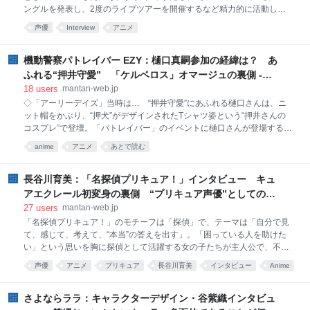
ニメーションディレクターというクレジットにしてみない？』という話
ングルを発表し、2度のライブツアーを開催するなど精力的に活動して
がありまして。本来は作画監督
きた。 「本当に時の流れがあっという間すぎて、3年と言われても実は
声優
Interview
アニメ
実感が全然ないんです。そんなに活動してたっけ？って思ってしまうく
らい（笑）。でも年数で言ったら、確かに結構な年月がたちましたよ
ね。最初は本当に右も左も分からなくて、歌との向き合い方も分からな
機動警察パトレイバー EZY：樋口真嗣参加の経緯は？ あ
かったんです。それが気付けば、こんなにたくさんの楽曲に囲まれて、
ふれる“押井守愛” 「ケルベロス」オマージュの裏側 -
みんなに支えられて活動できている。不思議な人生だな、何があるか分
MANTANWEB（まんたんウェブ）
18
users
mantan-web.jp
からないなと思いますし、とっても楽しいです」 約3年の活動の中で、
◇「アーリーデイズ」当時は… “押井守愛”にあふれる樋口さんは、ニ
右も左も分からない状態から成長してきた。一方で、キャラクターでは
ット帽をかぶり、“押犬”がデザインされたTシャツ姿という“押井さんの
なく“岬なこ”として歌うことには「最初は自信がなかった」と明かす。
コスプレ”で登壇。「パトレイバー」のイベントに樋口さんが登場するの
「今はもう
は初めてで、出渕さんは「（パトレイバーが始動した）当時、パトレイ
anime
アニメ
あとで読む
バーは敵だ！と言っていた」とバラすと、樋口さんは「当時、『トップ
をねらえ！』を準備していて、同じバンダイビジュアルだった」と“ライ
バル関係”であったことを明かした。 樋口さんは、初期OVA（オリジナ
長谷川育美：「名探偵プリキュア！」インタビュー キュ
ル・ビデオ・アニメーション）「アーリーデイズ」から「パトレイバ
アエクレール初変身の裏側 “プリキュア声優”としての覚
ー」を見ていたといい「コストを切り詰めている。レイバー動かないじ
悟 - MANTANWEB（まんたんウェブ）
27
users
mantan-web.jp
ゃん！ 出てこないじゃん！と見ていました。いつ動くのかな？と思っ
「名探偵プリキュア！」のモチーフは「探偵」で、テーマは「自分で見
たら、劇場版で動いた！ 零式、地獄突きをしていて格好いい！ 『劇
て、感じて、考えて、“本当”の答えを出す」。「困っている人を助けた
パト2』になったらまた動かなくなって、動かなかったけど面白かっ
い」という思いを胸に探偵として活躍する女の子たちが主人公で、不思
た。押井守さんってすご
議な力に導かれ、明智あんなが現代の2027年から1999年にタイムスリ
声優
アニメ
プリキュア
長谷川育美
インタビュー
Anime
ップする。時代を超えて、プリキュアの新しい出会いと友情、成長の物
あとで読む
語が描かれている。ABCテレビ・テレビ朝日系で毎週日曜午前8時半に
放送中。 長谷川さんが「プリキュア」シリーズに出演するのは初めてで
さよならララ：キャラクターデザイン・谷紫織インタビュ
はない。2022～23年放送の第19弾「デリシャスパーティ プリキュア」