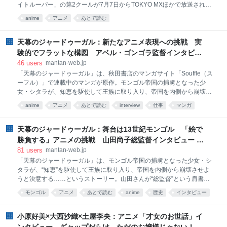
イトルーパー」の第2クールが7月7日からTOKYO MXほかで放送され
き、まずは自分の直感を信じ
る。1991年発売のOVA「鎧伝サムライトルーパー MESSAGE」以来、約
anime
アニメ
あとで読む
35年ぶりとなる新作で、テレビシリーズとしては約37年ぶりの復活とな
った。監督を務めるのは「銀魂」「おそ松さん」などで知られる藤田陽
一さんだ。「鎧伝サムライトルーパー」にリスペクトを込め、魂を継承
天幕のジャードゥーガル：新たなアニメ表現への挑戦 実
しつつ、「真っすぐ王道」を目指したという新作について、藤田監督に
験的でフラットな構図 アベル・ゴンゴラ監督インタビュ
聞いた。
ー - MANTANWEB（まんたんウェブ）
46
users
mantan-web.jp
「天幕のジャードゥーガル」は、秋田書店のマンガサイト「Souffle（ス
ーフル）」で連載中のマンガが原作。モンゴル帝国の捕虜となった少
女・シタラが、知恵を駆使して王族に取り入り、帝国を内側から崩壊さ
せようと決意する……というストーリー。アニメは、総監督の山田さ
anime
アニメ
あとで読む
interview
仕事
マンガ
ん、監督のアベルさんの二人体制で制作を先導したようだが、明確な役
割分担があったわけではないという。 「山田さんは脚本の段階から作業
を始められていて、私はビジュアルの開発から本格的に参加しました。
天幕のジャードゥーガル：舞台は13世紀モンゴル 「絵で
ビジュアルスタイル、キャラクターデザイン、アートディレクション、
勝負する」アニメの挑戦 山田尚子総監督インタビュー -
絵コンテのチェックといったことは二人体制で行いました。実制作に入
MANTANWEB（まんたんウェブ）
81
users
mantan-web.jp
ってからは、山田さんの関与する領域は変化していきましたが、その度
「天幕のジャードゥーガル」は、モンゴル帝国の捕虜となった少女・シ
合いは工程ごとに異なるので、一概に説明するのは少し難しいところも
タラが、“知恵”を駆使して王族に取り入り、帝国を内側から崩壊させよ
あります」 山田さんと共にアニメを制作することで刺激を受けている。
うと決意する……というストーリー。山田さんが“総監督”という肩書で
「ずっと前から彼女の作
アニメに参加するのは初めてだ。“総監督”の仕事とは……と気になると
モンゴル
アニメ
あとで読む
anime
歴史
インタビュー
ころだ。 「総監督というと格好いいですが、応援隊みたいなものですね
イラン
中東
創作
仕事
（笑）。アベルさんのクリエーティビティを一番発揮してもらえる形が
いいと思い、私がこうしたいというよりは、アベルさんが作品を輝かせ
小原好美×大西沙織×土屋李央：アニメ「才女のお世話」イ
るために寄り添っていくイメージかもしれません。シナリオ段階で私が