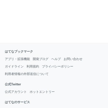
しいので年中飲んでいます。 わが家は真夏でも熱々の
ホットで飲みます。 毎朝2Lのポットに作って1日かけ
て飲んでいます。 ③でん六 ロカボナッツチョコ1kg（
約70小袋入） 小腹す
はてなブックマーク
アプリ・拡張機能
開発ブログ
ヘルプ
お問い合わせ
ガイドライン
利用規約
プライバシーポリシー
利用者情報の外部送信について
公式Twitter
公式アカウント
ホットエントリー
はてなのサービス