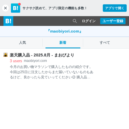
サクサク読めて、
アプリ限定の機能も多数！
アプリで開く
c
l
o
ログイン
ユーザー登録
s
e
『maobiyori.com』
人気
新着
すべて
楽天購入品 - 2025.8月 - まおびより
3
users
maobiyori.com
今月のお買い物マラソンで購入したものの紹介です。
今回は25日に注文したからまだ届いていないものもあ
るけど、良かったら見ていってください😉 購入品
①NO88 ブレスレット シルバー 3年前にゴールドを買
って気に入っていたので、今回シルバーを追加購入。
50％OFFクーポンが出てたのでめっちゃお得に買えた
～ 規格が変わったのか、ゴールドが18.5cm・シルバ
ーが21cmになっていました。 私は手首が立派な方な
んで長くなってくれて嬉しい♪ ゴールドは余裕なくて
パツパツやってん😅 夏は涼しげなシルバーを、秋～冬
にかけてはゴールドを付けようと思います。 ②はくば
く水出しでおいしい麦茶 18袋入×5個 この麦茶はおい