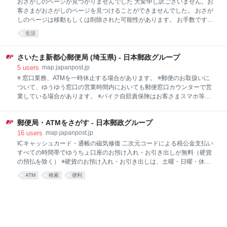
おさがしのページが見つかりませんでした 大変申し訳ございません。お
お引き出しは、別途、ATM硬貨預払料金がかかります。
客さまがおさがしのページを見つけることができませんでした。 おさが
しのページは移動もしくは削除された可能性があります。 お手数です
が、郵便局・ATM検索トップページから再度のご利用をお願いいたしま
生活
す。
さいたま新都心郵便局 (埼玉県) - 日本郵政グループ
5
users
map.japanpost.jp
※ 窓口業務、ATMを一時休止する場合があります。 ※郵便のお取扱いに
ついて、ゆうゆう窓口の営業時間内においても郵便窓口カウンターで営
業している場合があります。 ※バイク自賠責保険はお客さまスマホ等か
らのWebでの申込みとなります。 ○いつもご利用されている郵便局で、
商品やサービスを宣伝してみませんか？ 郵便局広告の詳しい内容はこち
郵便局・ATMをさがす - 日本郵政グループ
らのホームページをご覧ください！！ （https://www.jp-
comm.jp/showshop.php?CD=036300） ○ATMでは、いつでも手数料無
16
users
map.japanpost.jp
料で、ゆうちょ口座のお預け入れ・お引き出しをご利用いただけます。
ICキャッシュカード・通帳の磁気修復 二次元コードによる税公金支払い
※硬貨を伴うお預け入れ・お引き出しは、別途、ATM硬貨預払料金がか
すべての時間帯でゆうちょ口座のお預け入れ・お引き出しが無料（硬貨
かります。
の預払を除く） ※硬貨のお預け入れ・お引き出しは、土曜・日曜・休日
はご利用いただけません。
ATM
検索
便利