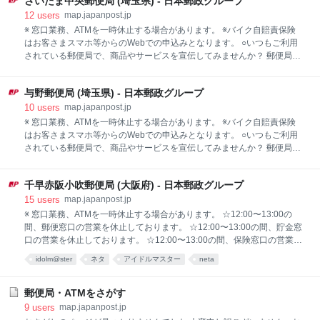
さいたま中央郵便局 (埼玉県) - 日本郵政グループ
つでも手数料無料で、ゆうちょ口座のお預け入れ・お引き出しをご利用
いただけます。 ※硬貨を伴うお預け入れ・お引き出しは、別途、ATM硬
12
users
map.japanpost.jp
貨預払料金がかかります。
※ 窓口業務、ATMを一時休止する場合があります。 ※バイク自賠責保険
はお客さまスマホ等からのWebでの申込みとなります。 ○いつもご利用
されている郵便局で、商品やサービスを宣伝してみませんか？ 郵便局広
告の詳しい内容はこちらのホームページをご覧ください！！
（https://www.jp-comm.jp/showshop.php?CD=030010） ○ATMでは、い
与野郵便局 (埼玉県) - 日本郵政グループ
つでも手数料無料で、ゆうちょ口座のお預け入れ・お引き出しをご利用
いただけます。 ※硬貨を伴うお預け入れ・お引き出しは、別途、ATM硬
10
users
map.japanpost.jp
貨預払料金がかかります。
※ 窓口業務、ATMを一時休止する場合があります。 ※バイク自賠責保険
はお客さまスマホ等からのWebでの申込みとなります。 ○いつもご利用
されている郵便局で、商品やサービスを宣伝してみませんか？ 郵便局広
告の詳しい内容はこちらのホームページをご覧ください！！
（https://www.jp-comm.jp/showshop.php?CD=033620） ○ATMでは、い
千早赤阪小吹郵便局 (大阪府) - 日本郵政グループ
つでも手数料無料で、ゆうちょ口座のお預け入れ・お引き出しをご利用
いただけます。 ※硬貨を伴うお預け入れ・お引き出しは、別途、ATM硬
15
users
map.japanpost.jp
貨預払料金がかかります。
※ 窓口業務、ATMを一時休止する場合があります。 ☆12:00〜13:00の
間、郵便窓口の営業を休止しております。 ☆12:00〜13:00の間、貯金窓
口の営業を休止しております。 ☆12:00〜13:00の間、保険窓口の営業を
休止しております。 ※バイク自賠責保険はお客さまスマホ等からのWeb
idolm@ster
ネタ
アイドルマスター
neta
での申込みとなります。 ○いつもご利用されている郵便局で、商品やサ
ービスを宣伝してみませんか？ 郵便局広告の詳しい内容はこちらのホー
ムページをご覧ください！！ （https://www.jp-comm.jp/showshop.php?
郵便局・ATMをさがす
CD=410760） ○ATMでは、いつでも手数料無料で、ゆうちょ口座のお預
9
users
map.japanpost.jp
け入れ・お引き出しをご利用いただけます。 ※硬貨を伴うお預け入れ・