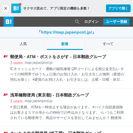
サクサク読めて、
アプリ限定の機能も多数！
アプリで開く
c
l
o
ログイン
ユーザー登録
s
e
『https://map.japanpost.jp/』
人気
新着
すべて
郵便局・ATM・ポストをさがす - 日本郵政グループ
3
users
map.japanpost.jp
ICキャッシュカード・通帳の磁気修復 QRコードによる税公金支払い す
べての時間帯でゆうちょ口座のお預け入れ・お引き出しが無料（硬貨の
預払を除く） ※硬貨のお預け入れ・お引き出しは、土曜・日曜・休日は
ご利用いただけません。 ※QRコードは（株）デンソーウェーブの登録商
標です。
浅草橋郵便局 (東京都) - 日本郵政グループ
3
users
map.japanpost.jp
※ 窓口業務、ATMを一時休止する場合があります。 ※バイク自賠責保険
はお客さまスマホ等からのWebでの申込みとなります。 ○いつもご利用
されている郵便局で、商品やサービスを宣伝してみませんか？ 郵便局広
告の詳しい内容はこちらのホームページをご覧ください！！
（https://www.jp-comm.jp/showshop.php?CD=002350） ○ATMでは、い