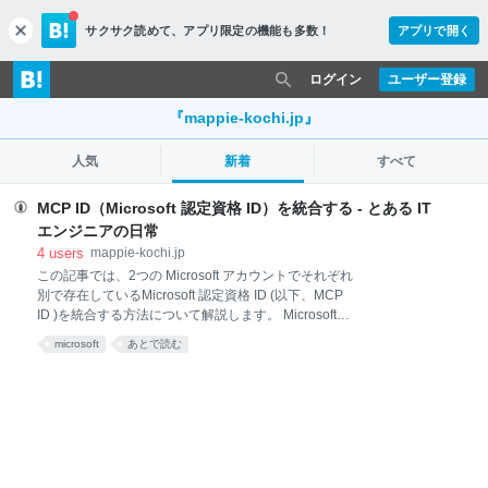
サクサク読めて、
アプリ限定の機能も多数！
アプリで開く
c
l
o
ログイン
ユーザー登録
s
e
『mappie-kochi.jp』
人気
新着
すべて
MCP ID（Microsoft 認定資格 ID）を統合する - とある IT
エンジニアの日常
4
users
mappie-kochi.jp
この記事では、2つの Microsoft アカウントでそれぞれ
別で存在しているMicrosoft 認定資格 ID (以下、MCP
ID )を統合する方法について解説します。 Microsoft
Certifications Program (MCP: Microsoft 認定資格) を取
microsoft
あとで読む
得するにあたって、まず皆さんが行うことは MCP ID
を Microsoft アカウントに紐づけて取得することだと
思います。ただ、この部分について、最近以下のよう
な質問をよく頂くようになりました。 "資格に紐づい
ているアカウントを現在２つ持っており、統合できた
りするのでしょうか。" "個人アカウントと会社で作成
した２つのアカウントを持っており、それぞれ別の資