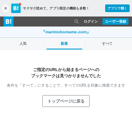
サクサク読めて、
アプリ限定の機能も多数！
アプリで開く
c
l
o
ログイン
ユーザー登録
s
e
『marimokomame.com』
人気
新着
すべて
ご指定のURLから始まるページへの
ブックマークは見つかりませんでした
条件を「すべて」にすることで、
すべてのURLを対象に検索できます
トップページに戻る