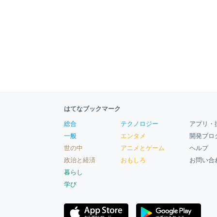
はてなブックマーク
総合
テクノロジー
アプリ・
一般
エンタメ
開発ブロ
世の中
アニメとゲーム
ヘルプ
政治と経済
おもしろ
お問い合
暮らし
学び