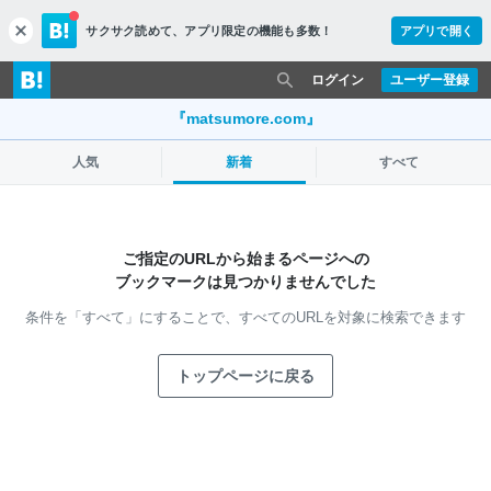
サクサク読めて、
アプリ限定の機能も多数！
アプリで開く
c
l
o
ログイン
ユーザー登録
s
e
『matsumore.com』
人気
新着
すべて
ご指定のURLから始まるページへの
ブックマークは見つかりませんでした
条件を「すべて」にすることで、
すべてのURLを対象に検索できます
トップページに戻る