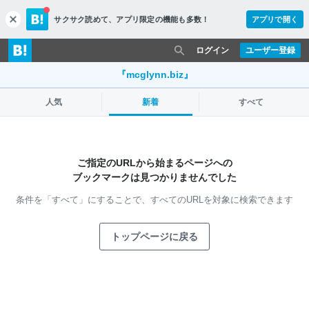
サクサク読めて、
アプリ限定の機能も多数！
アプリで開く
c
l
o
ログイン
ユーザー登録
s
e
『mcglynn.biz』
人気
新着
すべて
ご指定のURLから始まるページへの
ブックマークは見つかりませんでした
条件を「すべて」にすることで、
すべてのURLを対象に検索できます
トップページに戻る