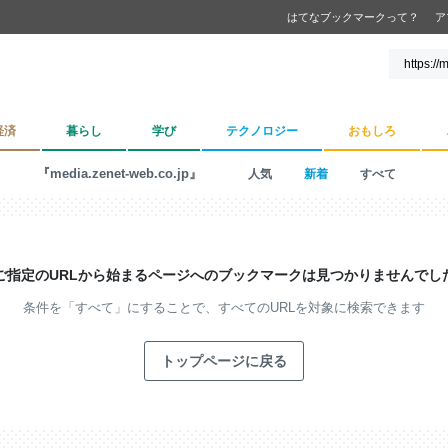
はてなブックマークって？
ア
経済
暮らし
学び
テクノロジー
おもしろ
『media.zenet-web.co.jp』
人気
新着
すべて
ご指定のURLから始まるページへの
ブックマークは見つかりませんでし
条件を「すべて」にすることで、
すべてのURLを対象に検索できます
トップページに戻る