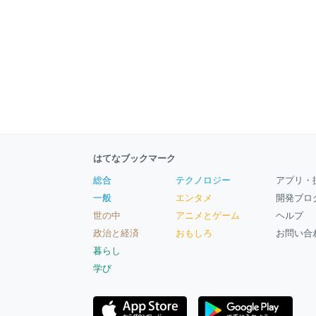
はてなブックマーク
総合
テクノロジー
アプリ・
一般
エンタメ
開発ブロ
世の中
アニメとゲーム
ヘルプ
政治と経済
おもしろ
お問い合
暮らし
学び