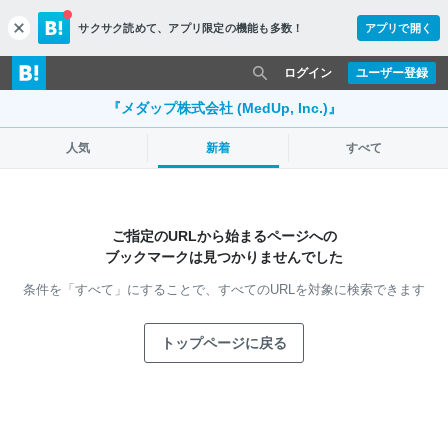
サクサク読めて、
アプリ限定の機能も多数！
アプリで開く
c
l
o
ログイン
ユーザー登録
s
e
『メダップ株式会社 (MedUp, Inc.)』
人気
新着
すべて
ご指定のURLから始まるページへの
ブックマークは見つかりませんでした
条件を「すべて」にすることで、
すべてのURLを対象に検索できます
トップページに戻る