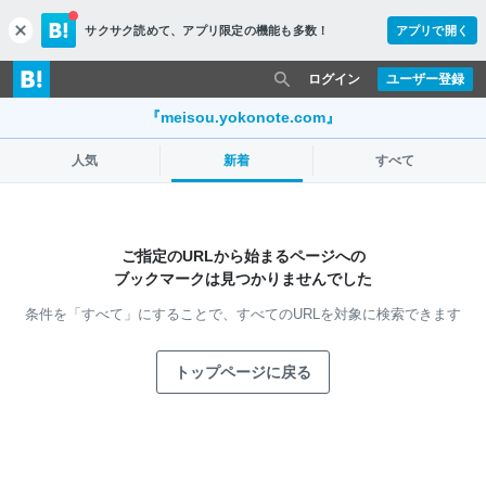
サクサク読めて、
アプリ限定の機能も多数！
アプリで開く
c
l
o
ログイン
ユーザー登録
s
e
『meisou.yokonote.com』
人気
新着
すべて
ご指定のURLから始まるページへの
ブックマークは見つかりませんでした
条件を「すべて」にすることで、
すべてのURLを対象に検索できます
トップページに戻る